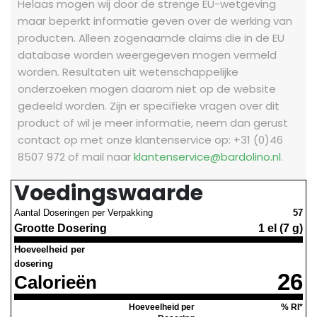
Helaas mogen wij door de strenge EU-wetgeving
maar beperkt informatie geven over de werking van
producten. Alleen zogenaamde claims die in de EU
database worden weergegeven mogen vermeld
worden. Resultaten uit wetenschappelijke
onderzoeken mogen daarom niet op de website
gedeeld worden.
Zijn er specifieke vragen over dit
product of wil je meer informatie, neem dan gerust
contact op met onze klantenservice op: +31 (0)46
8507 972 of mail naar
klantenservice@bardolino.nl
.
Voedingswaarde
Aantal Doseringen per Verpakking
57
Grootte Dosering
1 el (7 g)
Hoeveelheid per
dosering
26
Calorieën
Hoeveelheid per
% RI*