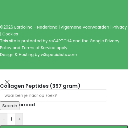
©2026 Bardolino - Nederland |
Algemene Voorwaarden
|
Privacy
|
Cookies
This site is protected by reCAPTCHA and the Google
Privacy
Policy
and
Terms of Service
apply.
Design & Hosting by
w3specialists.com
Collagen Peptides (397 gram)
€
29,90
Op voorraad
Search
-
+