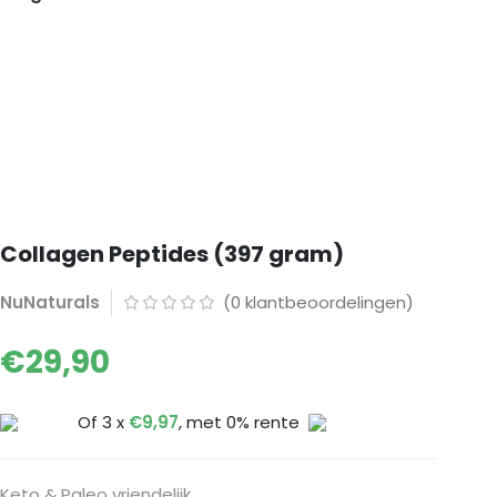
Collagen Peptides (397 gram)
NuNaturals
(
0
klantbeoordelingen)
€
29,90
Of 3 x
€
9,97
, met 0% rente
Keto & Paleo vriendelijk