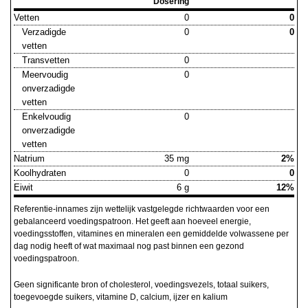
Dosering
Vetten
0
0
Verzadigde
0
0
vetten
Transvetten
0
Meervoudig
0
onverzadigde
vetten
Enkelvoudig
0
onverzadigde
vetten
Natrium
35 mg
2%
Koolhydraten
0
0
Eiwit
6 g
12%
Referentie-innames zijn wettelijk vastgelegde richtwaarden voor een
gebalanceerd voedingspatroon. Het geeft aan hoeveel energie,
voedingsstoffen, vitamines en mineralen een gemiddelde volwassene per
dag nodig heeft of wat maximaal nog past binnen een gezond
voedingspatroon.
Geen significante bron of cholesterol, voedingsvezels, totaal suikers,
toegevoegde suikers, vitamine D, calcium, ijzer en kalium