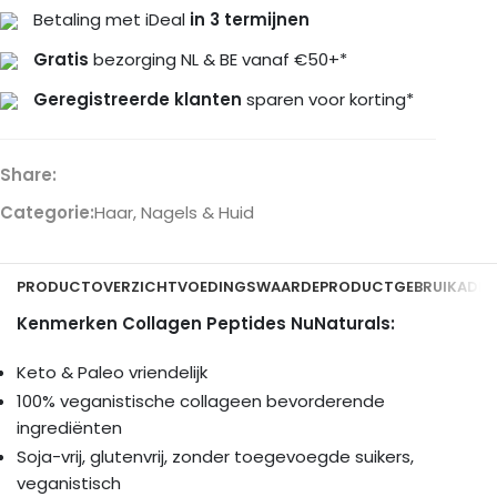
Betaling met iDeal
in 3 termijnen
Gratis
bezorging NL & BE vanaf €50+*
Geregistreerde klanten
sparen voor korting*
Share:
Categorie:
Haar, Nagels & Huid
PRODUCTOVERZICHT
VOEDINGSWAARDE
PRODUCTGEBRUIK
ADDI
Kenmerken Collagen Peptides NuNaturals:
Keto & Paleo vriendelijk
100% veganistische collageen bevorderende
ingrediënten
Soja-vrij, glutenvrij, zonder toegevoegde suikers,
veganistisch