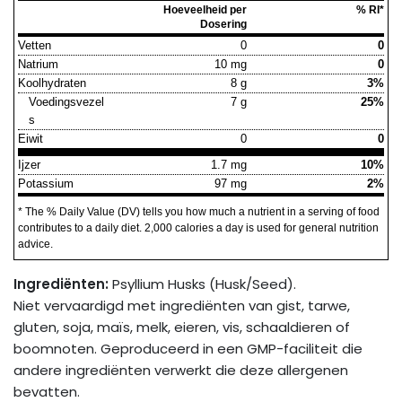
Hoeveelheid per
% RI*
Dosering
Vetten
0
0
Natrium
10 mg
0
Koolhydraten
8 g
3%
Voedingsvezel
7 g
25%
s
Eiwit
0
0
Ijzer
1.7 mg
10%
Potassium
97 mg
2%
* The % Daily Value (DV) tells you how much a nutrient in a serving of food
contributes to a daily diet. 2,000 calories a day is used for general nutrition
advice.
Ingrediënten:
Psyllium Husks (Husk/Seed).
Niet vervaardigd met ingrediënten van gist, tarwe,
gluten, soja, maïs, melk, eieren, vis, schaaldieren of
boomnoten. Geproduceerd in een GMP-faciliteit die
andere ingrediënten verwerkt die deze allergenen
bevatten.