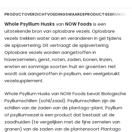
PRODUCTOVERZICHT
VOEDINGSWAARDE
PRODUCTGEBRUIK
ADDI
Whole Psyllium Husks
van
NOW Foods
is een
uitstekende bron van oplosbare vezels. Oplosbare
vezels trekken water aan en veranderen in gel tijdens
de spijsvertering. Dit vertraagt ​​de spijsvertering.
Oplosbare vezels worden aangetroffen in
haverzemelen, gerst, noten, zaden, bonen, linzen,
erwten en sommige soorten fruit en groenten. Het
wordt ook aangetroffen in psyllium, een veelgebruikt
vezelsupplement.
Whole Psyllium Husks van NOW Foods bevat Biologische
Psylliumschillen (schil/zaad). Psylliumschillen zijn de
schillen van de zaden van de plantago-plant. Psyllium
of psylliumvezel is een product dat bestaat uit de
zaadhuiden (te vergelijken met de fijne zemelen van
granen) van de zaden van de plantensoort Plantago