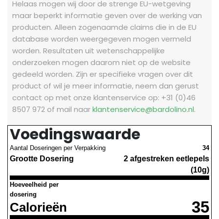
Helaas mogen wij door de strenge EU-wetgeving
maar beperkt informatie geven over de werking van
producten. Alleen zogenaamde claims die in de EU
database worden weergegeven mogen vermeld
worden. Resultaten uit wetenschappelijke
onderzoeken mogen daarom niet op de website
gedeeld worden.
Zijn er specifieke vragen over dit
product of wil je meer informatie, neem dan gerust
contact op met onze klantenservice op: +31 (0)46
8507 972 of mail naar
klantenservice@bardolino.nl
.
Voedingswaarde
Aantal Doseringen per Verpakking
34
Grootte Dosering
2 afgestreken eetlepels
(10g)
Hoeveelheid per
dosering
35
Calorieën