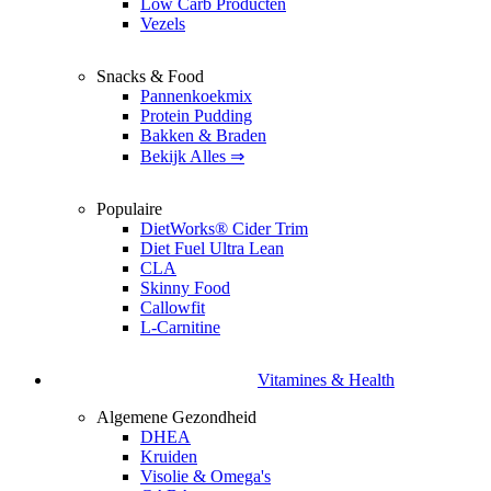
Low Carb Producten
Vezels
Snacks & Food
Pannenkoekmix
Protein Pudding
Bakken & Braden
Bekijk Alles ⇒
Populaire
DietWorks® Cider Trim
Diet Fuel Ultra Lean
CLA
Skinny Food
Callowfit
L-Carnitine
Vitamines & Health
Algemene Gezondheid
DHEA
Kruiden
Visolie & Omega's