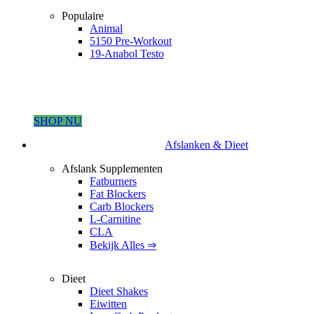
Populaire
Animal
5150 Pre-Workout
19-Anabol Testo
SHOP NU
Afslanken & Dieet
Afslank Supplementen
Fatburners
Fat Blockers
Carb Blockers
L-Carnitine
CLA
Bekijk Alles ⇒
Dieet
Dieet Shakes
Eiwitten