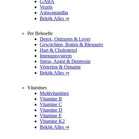
GABA
Vezels
Ashwagandha
Bekijk Alles ⇒
Per Behoefte
Detox, Ontzuren & Lever
Gewrichten, Botten & Blessures
Hart & Cholesterol
Immuunsysteem
Stress, Angst & Depressie
Vertering & Opname
Bekijk Alles ⇒
Vitamines
Multivitamines
Vitamine B
Vitamine C
Vitamine D
Vitamine E
Vitamine K2
Bekijk Alles ⇒