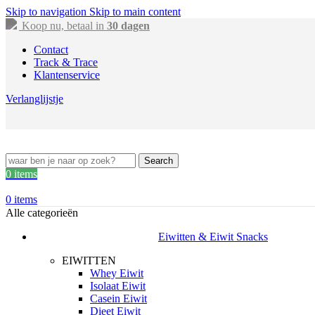
Skip to navigation
Skip to main content
Koop nu, betaal in
30 dagen
Contact
Track & Trace
Klantenservice
Verlanglijstje
Search
0
items
0
items
Alle categorieën
Eiwitten & Eiwit Snacks
EIWITTEN
Whey Eiwit
Isolaat Eiwit
Casein Eiwit
Dieet Eiwit