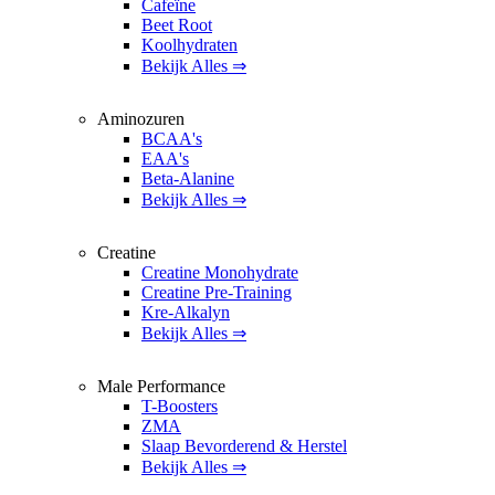
Cafeïne
Beet Root
Koolhydraten
Bekijk Alles ⇒
Aminozuren
BCAA's
EAA's
Beta-Alanine
Bekijk Alles ⇒
Creatine
Creatine Monohydrate
Creatine Pre-Training
Kre-Alkalyn
Bekijk Alles ⇒
Male Performance
T-Boosters
ZMA
Slaap Bevorderend & Herstel
Bekijk Alles ⇒