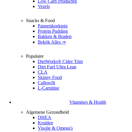
Low Carb Producten
Vezels
Snacks & Food
Pannenkoekmix
Protein Pudding
Bakken & Braden
Bekijk Alles ⇒
Populaire
DietWorks® Cider Trim
Diet Fuel Ultra Lean
CLA
Skinny Food
Callowfit
L-Carnitine
Vitamines & Health
Algemene Gezondheid
DHEA
Kruiden
Visolie & Omega's