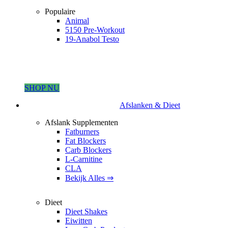
Populaire
Animal
5150 Pre-Workout
19-Anabol Testo
SHOP NU
Afslanken & Dieet
Afslank Supplementen
Fatburners
Fat Blockers
Carb Blockers
L-Carnitine
CLA
Bekijk Alles ⇒
Dieet
Dieet Shakes
Eiwitten