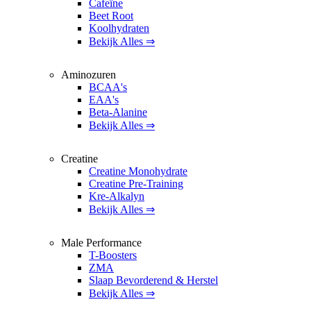
Cafeïne
Beet Root
Koolhydraten
Bekijk Alles ⇒
Aminozuren
BCAA's
EAA's
Beta-Alanine
Bekijk Alles ⇒
Creatine
Creatine Monohydrate
Creatine Pre-Training
Kre-Alkalyn
Bekijk Alles ⇒
Male Performance
T-Boosters
ZMA
Slaap Bevorderend & Herstel
Bekijk Alles ⇒