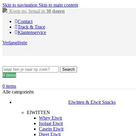
Skip to navigation
Skip to main content
Koop nu, betaal in
30 dagen
Contact
Track & Trace
Klantenservice
Verlanglijstje
Search
0
items
0
items
Alle categorieën
Eiwitten & Eiwit Snacks
EIWITTEN
Whey Eiwit
Isolaat Eiwit
Casein Eiwit
Dieet Eiwit