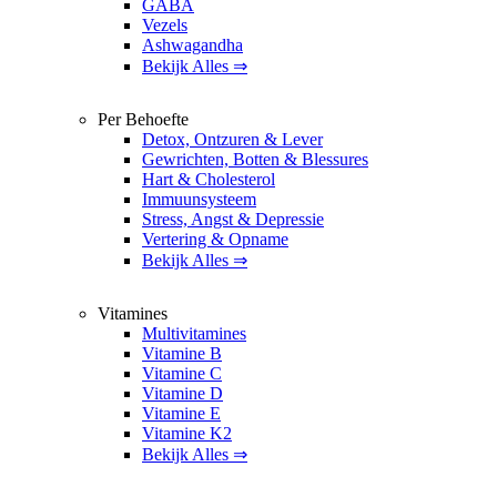
GABA
Vezels
Ashwagandha
Bekijk Alles ⇒
Per Behoefte
Detox, Ontzuren & Lever
Gewrichten, Botten & Blessures
Hart & Cholesterol
Immuunsysteem
Stress, Angst & Depressie
Vertering & Opname
Bekijk Alles ⇒
Vitamines
Multivitamines
Vitamine B
Vitamine C
Vitamine D
Vitamine E
Vitamine K2
Bekijk Alles ⇒