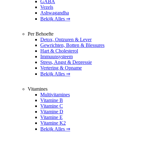
GABA
Vezels
Ashwagandha
Bekijk Alles ⇒
Per Behoefte
Detox, Ontzuren & Lever
Gewrichten, Botten & Blessures
Hart & Cholesterol
Immuunsysteem
Stress, Angst & Depressie
Vertering & Opname
Bekijk Alles ⇒
Vitamines
Multivitamines
Vitamine B
Vitamine C
Vitamine D
Vitamine E
Vitamine K2
Bekijk Alles ⇒