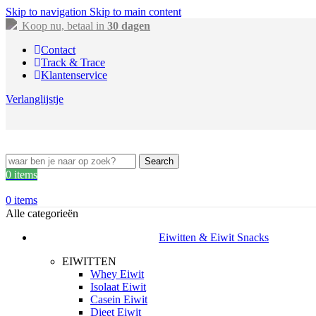
Skip to navigation
Skip to main content
Koop nu, betaal in
30 dagen
Contact
Track & Trace
Klantenservice
Verlanglijstje
Search
0
items
0
items
Alle categorieën
Eiwitten & Eiwit Snacks
EIWITTEN
Whey Eiwit
Isolaat Eiwit
Casein Eiwit
Dieet Eiwit