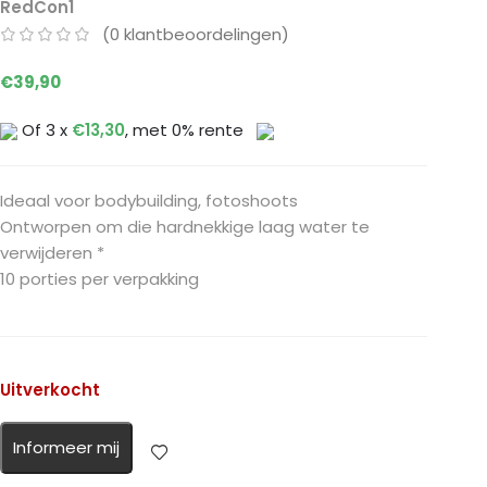
RedCon1
(
0
klantbeoordelingen)
€
39,90
Of 3 x
€
13,30
, met 0% rente
Ideaal voor bodybuilding, fotoshoots
Ontworpen om die hardnekkige laag water te
verwijderen *
10 porties per verpakking
Uitverkocht
Informeer mij