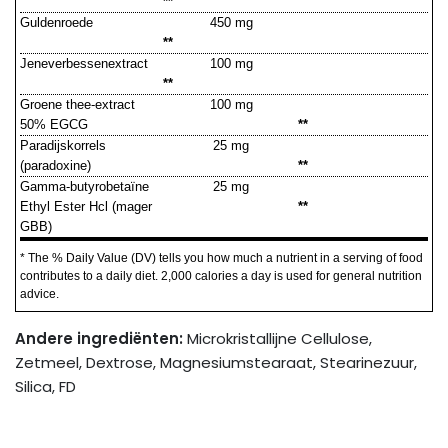
**
Guldenroede
450 mg
**
Jeneverbessenextract
100 mg
**
Groene thee-extract
100 mg
50% EGCG
**
Paradijskorrels
25 mg
(paradoxine)
**
Gamma-butyrobetaïne
25 mg
Ethyl Ester Hcl (mager
**
GBB)
* The % Daily Value (DV) tells you how much a nutrient in a serving of food
contributes to a daily diet. 2,000 calories a day is used for general nutrition
advice.
Andere ingrediënten:
Microkristallijne Cellulose,
Zetmeel, Dextrose, Magnesiumstearaat, Stearinezuur,
Silica, FD