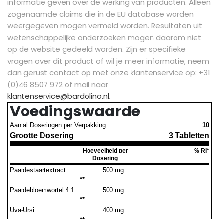
informatie geven over de werking van producten. Alleen
zogenaamde claims die in de EU database worden
weergegeven mogen vermeld worden. Resultaten uit
wetenschappelijke onderzoeken mogen daarom niet
op de website gedeeld worden.
Zijn er specifieke
vragen over dit product of wil je meer informatie, neem
dan gerust contact op met onze klantenservice op: +31
(0)46 8507 972 of mail naar
klantenservice@bardolino.nl
.
Voedingswaarde
Aantal Doseringen per Verpakking
10
Grootte Dosering
3 Tabletten
Hoeveelheid per
% RI*
Dosering
Paardestaartextract
500 mg
**
Paardebloemwortel 4:1
500 mg
**
Uva-Ursi
400 mg