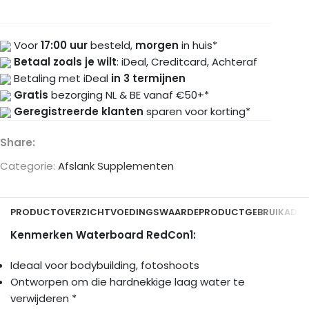
Voor
17:00 uur
besteld,
morgen
in huis*
Betaal zoals je wilt
: iDeal, Creditcard, Achteraf
Betaling met iDeal
in 3 termijnen
Gratis
bezorging NL & BE vanaf €50+*
Geregistreerde klanten
sparen voor korting*
Share:
Categorie:
Afslank Supplementen
PRODUCTOVERZICHT
VOEDINGSWAARDE
PRODUCTGEBRUIK
ADDI
Kenmerken Waterboard RedCon1:
Ideaal voor bodybuilding, fotoshoots
Ontworpen om die hardnekkige laag water te
verwijderen *