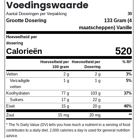
Voedingswaarde
Aantal Doseringen per Verpakking
30
Grootte Dosering
133 Gram (4
maatscheppen) Vanille
Hoeveelheid per
dosering
520
Calorieën
Hoeveelheid per
Hoeveelheid per
% RI*
100 gram
Dosering
Vetten
2 g
2 g
3%
Verzadigde
1 g
1 g
5%
vetten
Koolhydraten
77 g
103 g
37%
Suikers
17 g
22 g
Eiwit
15 g
20 g
40%
Zout
15 mg
20 mg
**
* The % Daily Value (DV) tells you how much a nutrient in a serving of food
contributes to a daily diet. 2,000 calories a day is used for general nutrition
advice.