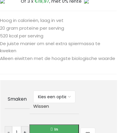
Of 3 x
€
19,97
, met 0% rente
Hoog in calorieën, laag in vet
20 gram proteïne per serving
520 kcal per serving
De juiste manier om snel extra spiermassa te
kweken
Alleen eiwitten met de hoogste biologische waarde
Smaken
Wissen
In
-
+