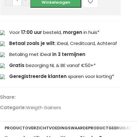
Winkelwagen
Voor
17:00 uur
besteld,
morgen
in huis*
Betaal zoals je wilt
: iDeal, Creditcard, Achteraf
Betaling met iDeal
in 3 termijnen
Gratis
bezorging NL & BE vanaf €50+*
Geregistreerde klanten
sparen voor korting*
Share:
Categorie:
Weigth Gainers
PRODUCTOVERZICHT
VOEDINGSWAARDE
PRODUCTGEBRUIK
ADDI