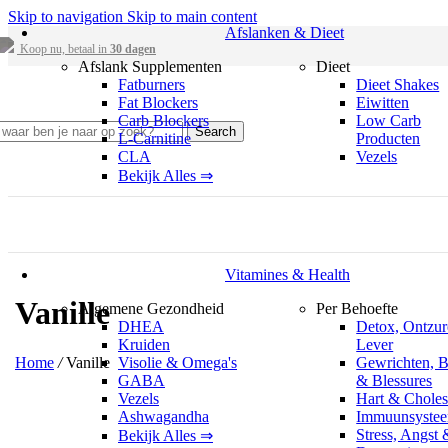
Skip to navigation
Skip to main content
Afslanken & Dieet
Koop nu, betaal in
30 dagen
Afslank Supplementen
Dieet
Fatburners
Dieet Shakes
Fat Blockers
Eiwitten
Carb Blockers
Low Carb
Search
L-Carnitine
Producten
CLA
Vezels
Bekijk Alles ⇒
Vitamines & Health
Vanille
Algemene Gezondheid
Per Behoefte
DHEA
Detox, Ontzu
Kruiden
Lever
Home
/
Vanille
Visolie & Omega's
Gewrichten, B
GABA
& Blessures
Vezels
Hart & Choles
Ashwagandha
Immuunsyste
Stress, Angst 
Bekijk Alles ⇒