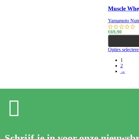
Muscle Whe
Yamamoto Nutri
€
69,90
Opties selecter
1
2
→
Schrijf je in voor onze nieuwsbr