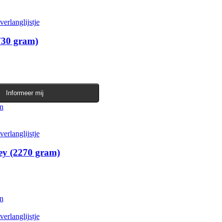
erlanglijstje
730 gram)
Informeer mij
en
Dit product heeft meerdere variaties. Deze optie kan gekozen worden
erlanglijstje
y (2270 gram)
en
Dit product heeft meerdere variaties. Deze optie kan gekozen worden
erlanglijstje