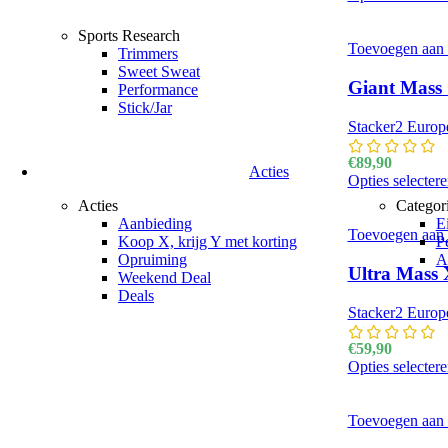
Sports Research
Toevoegen aan v
Trimmers
Sweet Sweat
Giant Mass 
Performance
Stick/Jar
Stacker2 Europ
€
89,90
Acties
Opties selecter
Acties
Categor
Aanbieding
E
Toevoegen aan v
Koop X, krijg Y met korting
P
Opruiming
A
Ultra Mass 
Weekend Deal
Deals
Stacker2 Europ
€
59,90
Opties selecter
Toevoegen aan v