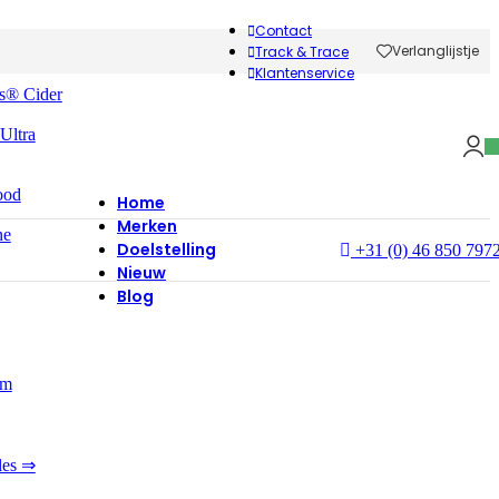
Contact
Verlanglijstje
Track & Trace
Klantenservice
s® Cider
 Ultra
ood
Home
Merken
ne
Doelstelling
+31 (0) 46 850 797
Nieuw
Blog
um
les ⇒