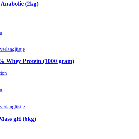
 Anabolic (2kg)
en
Dit product heeft meerdere variaties. Deze optie kan gekozen worden
erlanglijstje
% Whey Protein (1000 gram)
tion
en
Dit product heeft meerdere variaties. Deze optie kan gekozen worden
erlanglijstje
Mass gH (6kg)