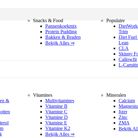
Snacks & Food
Populaire
Pannenkoekmix
DietWork
Protein Pudding
Trim
Bakken & Braden
Diet Fuel
Lean
Bekijk Alles ⇒
CLA
Skinny F
Callowfit
L-Carniti
Vitamines
Mineralen
ren &
Multivitamines
Calcium
Vitamine B
Magnesi
otten
Vitamine C
Ijzer
Vitamine D
Zinc
terol
Vitamine E
ZMA
em
Vitamine K2
Bekijk Al
&
Bekijk Alles ⇒