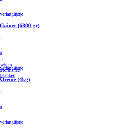
erlanglijstje
Gainer (6800 gr)
e
en
Dit product heeft meerdere variaties. Deze optie kan gekozen worden
ie
iwitten
erlanglijstje
erformance
fslanken
Xtreme (4kg)
e
en
Dit product heeft meerdere variaties. Deze optie kan gekozen worden
erlanglijstje