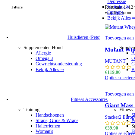
Depressie
Vertering &
Resultaat 1–12 
Filters
Opname
wordt getoond
G
n
Bekijk Alles 
Huisdieren (Pets)
Toevoegen aan v
Supplementen Hond
Supplem
Mutant Whe
Allergie
A
Omega-3
O
MUTANT
Gewrichtsondersteuning
G
Bekijk Alles ⇒
B
€
119,00
Opties selecter
Toevoegen aan v
Fitness Accessoires
Giant Mass 
Training
Fitness
Handschoenen
S
Stacker2 Europ
Straps, Grips & Wraps
P
Halterriemen
S
€
39,90
Woman's
F
Opties selecter