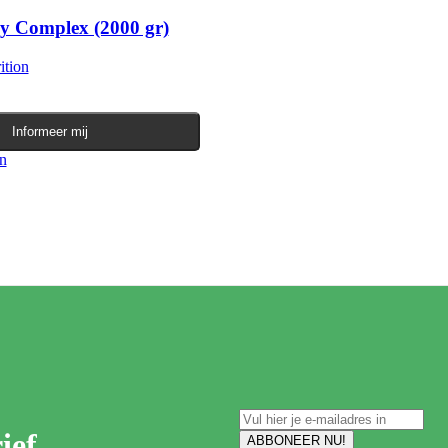
y Complex (2000 gr)
tion
Informeer mij
en
Dit product heeft meerdere variaties. Deze optie kan gekozen worden
ief.