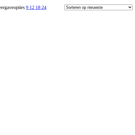
ergaveopties
9
12
18
24
 op de productpagina
 op de productpagina