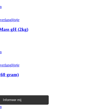
en
Dit product heeft meerdere variaties. Deze optie kan gekozen worden
erlanglijstje
Mass gH (2kg)
en
Dit product heeft meerdere variaties. Deze optie kan gekozen worden
erlanglijstje
460 gram)
Informeer mij
en
Dit product heeft meerdere variaties. Deze optie kan gekozen worden