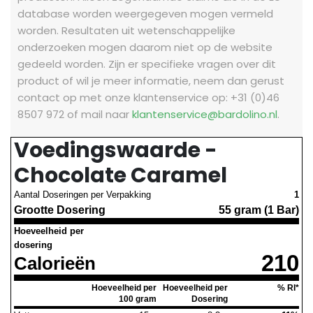
database worden weergegeven mogen vermeld
worden. Resultaten uit wetenschappelijke
onderzoeken mogen daarom niet op de website
gedeeld worden.
Zijn er specifieke vragen over dit
product of wil je meer informatie, neem dan gerust
contact op met onze klantenservice op: +31 (0)46
8507 972 of mail naar
klantenservice@bardolino.nl
.
Voedingswaarde -
Chocolate Caramel
Aantal Doseringen per Verpakking
1
Grootte Dosering
55 gram (1 Bar)
Hoeveelheid per
dosering
210
Calorieën
Hoeveelheid per
Hoeveelheid per
% RI*
100 gram
Dosering