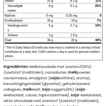
Vetten
15 g
8.3 g
11%
Verzadigde
9 g
5.1 g
26%
vetten
Natrium
0 mg
0.20 mg
0
Koolhydraten
35 g
19 g
7%
Voedingsvezel
5 g
2.7 g
10%
s
Suikers
3 g
1.9 g
Eiwit
36 g
20 g
40%
* The % Daily Value (DV) tells you how much a nutrient in a serving of food
contributes to a daily diet. 2,000 calories a day is used for general nutrition
advice.
Ingrediënten:
Melkchocolade met zoetstof(25%)
(zoetstof (maltitolen), cacaoboter,
melk
poeder,
cacaomassa, emulgator (
soja
lecithine), aroma),
bevochtigingsmiddel (glycerine), gehydrolyseerd
collageen,
melk
eiwit,
soja
nuggets(6%) (
soja
-
eiwitisolaat, cacao, tapiocazetmeel),
soja
-eiwitisolaat,
witte chocolade met zoetstof (zoetstof (maltitolen),