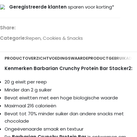
Geregistreerde klanten
sparen voor korting*
Share:
Categorie:
Repen, Cookies & Snacks
PRODUCTOVERZICHT
VOEDINGSWAARDE
PRODUCTGEBRUIK
ADDI
Kenmerken Barbarian Crunchy Protein Bar Stacker2:
20 g eiwit per reep
Minder dan 2 g suiker
Bevat eiwitten met een hoge biologische waarde
Maximaal 216 calorieën
Bevat tot 70% minder suiker dan andere snacks met
chocolade
Ongeëvenaarde smaak en textuur
De
Barbarian Crunchy Protein Bar
is ontworpen om