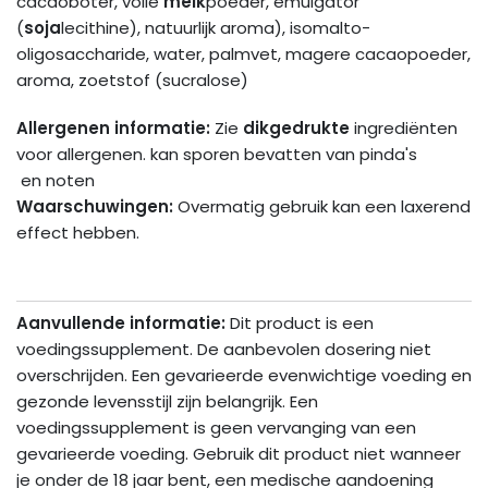
cacaoboter, volle
melk
poeder, emulgator
(
soja
lecithine), natuurlijk aroma), isomalto-
oligosaccharide, water, palmvet, magere cacaopoeder,
aroma, zoetstof (sucralose)
Allergenen informatie:
Zie
dikgedrukte
ingrediënten
voor allergenen.
kan sporen bevatten van pinda's
en noten
Waarschuwingen:
Overmatig gebruik kan een laxerend
effect hebben.
Aanvullende informatie:
Dit product is een
voedingssupplement. De aanbevolen dosering niet
overschrijden. Een gevarieerde evenwichtige voeding en
gezonde levensstijl zijn belangrijk. Een
voedingssupplement is geen vervanging van een
gevarieerde voeding. Gebruik dit product niet wanneer
je onder de 18 jaar bent, een medische aandoening