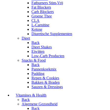
Fatburners Stim-Vrij
Fat Blockers
Carb Blockers
Groene Thee
CLA
L-Carnitine
Ketose
Diuretische Supplementen
Dieet
Back
Dieet Shakes
Eiwitten
Low-Carb Producten
Snacks & Food
Back
Pannenkoekmix
Pudding
Repen & Cookies
Bakken & Braden
Sauzen & Dressings
Vitamines & Health
Back
Algemene Gezondheid
Back