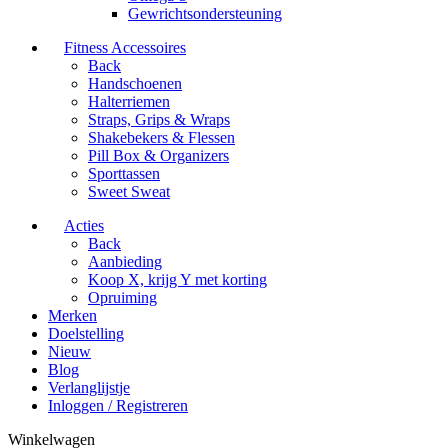
Gewrichtsondersteuning
Fitness Accessoires
Back
Handschoenen
Halterriemen
Straps, Grips & Wraps
Shakebekers & Flessen
Pill Box & Organizers
Sporttassen
Sweet Sweat
Acties
Back
Aanbieding
Koop X, krijg Y met korting
Opruiming
Merken
Doelstelling
Nieuw
Blog
Verlanglijstje
Inloggen / Registreren
Winkelwagen