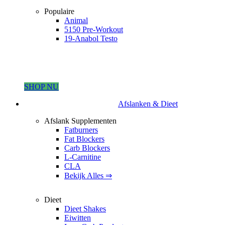
Populaire
Animal
5150 Pre-Workout
19-Anabol Testo
SHOP NU
Afslanken & Dieet
Afslank Supplementen
Fatburners
Fat Blockers
Carb Blockers
L-Carnitine
CLA
Bekijk Alles ⇒
Dieet
Dieet Shakes
Eiwitten