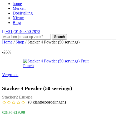
home
Merken
Doelstelling
Nieuw
Blog
+31 (0) 46 850 7972
Search
Home
/
Shop
/
Stacker 4 Powder (50 servings)
-26%
Vergroten
Stacker 4 Powder (50 servings)
Stacker2 Europe
(
0
klantbeoordelingen)
Oorspronkelijke prijs was: €26,90.
€
19,90
Huidige prijs is: €19,90.
€
26,90