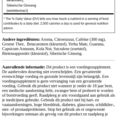
alkaloïden),
Siberische Ginseng
(wortelextract)
* The % Daily Value (DV) tells you how much a nutrient in a serving of food
contributes to a daily diet. 2,000 calories a day is used for general nutrition
advice.
Andere ingrediënten:
Aroma, Citroenzuur, Cafeïne (300 mg),
Groene Thee, Betacaroteen (kleurstof), Yerba Mate, Guarana,
Capsicum Annuum, Kola Nut, Sucralose (zoetstof),
Bietensappoeder (kleurstof), Siberische Ginseng.
Aanvullende informatie:
Dit product is een voedingssupplement.
De aanbevolen dosering niet overschrijden. Een gevarieerde
evenwichtige voeding en gezonde levensstijl zijn belangrijk. Een
voedingssupplement is geen vervanging van een gevarieerde
voeding. Gebruik dit product niet wanneer je onder de 18 jaar bent,
een medische aandoening hebt, zwanger bent of probeert te worden
of borstvoeding geeft. Raadpleeg je arts voorafgaand aan gebruik als
je medicijnen gebruikt. Gebruik dit product niet bij hart- en
vaataandoeningen, hoge bloeddruk, diabetes, glaucoom, schildklier-,
nier- of prostaatproblemen. Stop het gebruik als er ongewenste
bijwerkingen ontstaan als gevolg van dit product en raadpleeg je