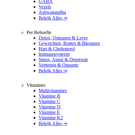
GABA
Vezels
Ashwagandha
Bekijk Alles ⇒
Per Behoefte
Detox, Ontzuren & Lever
Gewrichten, Botten & Blessures
Hart & Cholesterol
Immuunsysteem
Stress, Angst & Depressie
Vertering & Opname
Bekijk Alles ⇒
Vitamines
Multivitamines
Vitamine B
Vitamine C
Vitamine D
Vitamine E
Vitamine K2
Bekijk Alles ⇒