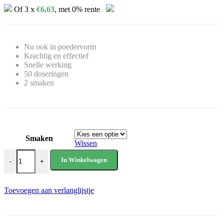
Of 3 x
€
6,63
, met 0% rente
Nu ook in poedervorm
Krachtig en effectief
Snelle werking
50 doseringen
2 smaken
Smaken
Wissen
Stacker 4 Powder (50 servings) aantal
In Winkelwagen
-
+
Toevoegen aan verlanglijstje