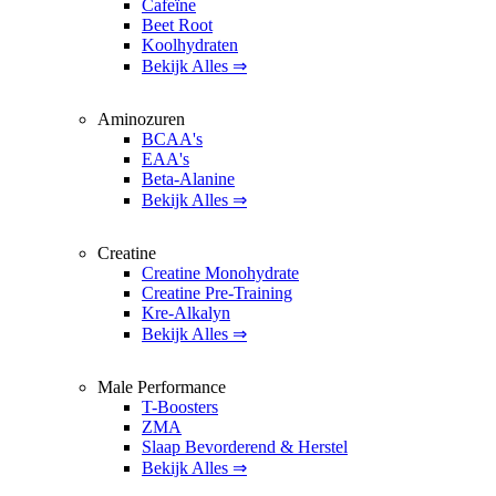
Cafeïne
Beet Root
Koolhydraten
Bekijk Alles ⇒
Aminozuren
BCAA's
EAA's
Beta-Alanine
Bekijk Alles ⇒
Creatine
Creatine Monohydrate
Creatine Pre-Training
Kre-Alkalyn
Bekijk Alles ⇒
Male Performance
T-Boosters
ZMA
Slaap Bevorderend & Herstel
Bekijk Alles ⇒