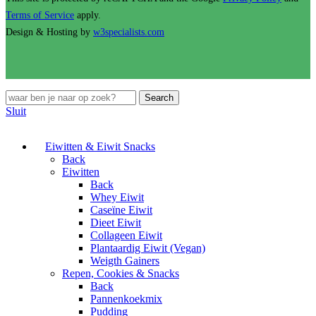
Terms of Service
apply.
Design & Hosting by
w3specialists.com
Search
Sluit
Eiwitten & Eiwit Snacks
Back
Eiwitten
Back
Whey Eiwit
Caseïne Eiwit
Dieet Eiwit
Collageen Eiwit
Plantaardig Eiwit (Vegan)
Weigth Gainers
Repen, Cookies & Snacks
Back
Pannenkoekmix
Pudding