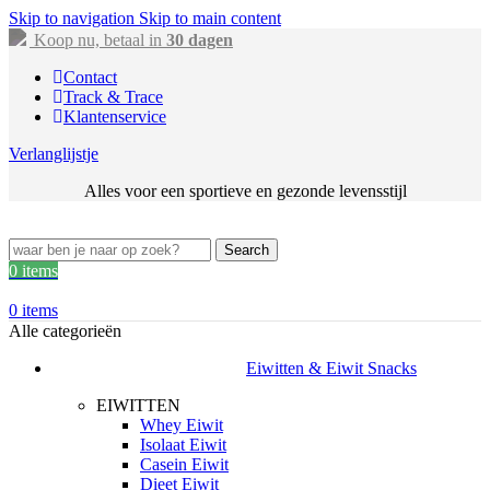
Skip to navigation
Skip to main content
Koop nu, betaal in
30 dagen
Contact
Track & Trace
Klantenservice
Verlanglijstje
Alles voor een sportieve en gezonde levensstijl
Search
0
items
0
items
Alle categorieën
Eiwitten & Eiwit Snacks
EIWITTEN
Whey Eiwit
Isolaat Eiwit
Casein Eiwit
Dieet Eiwit