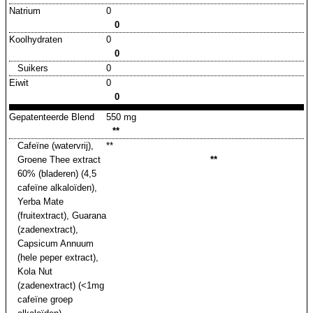
Natrium
0
0
Koolhydraten
0
0
Suikers
0
Eiwit
0
0
Gepatenteerde Blend
550 mg
**
Cafeïne (watervrij),
**
Groene Thee extract
**
60% (bladeren) (4,5
cafeïne alkaloïden),
Yerba Mate
(fruitextract), Guarana
(zadenextract),
Capsicum Annuum
(hele peper extract),
Kola Nut
(zadenextract) (<1mg
cafeïne groep