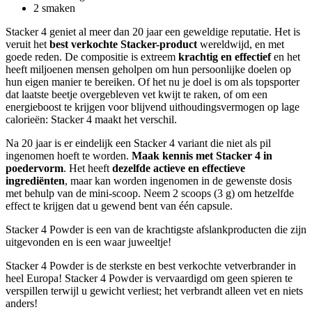
2 smaken
Stacker 4 geniet al meer dan 20 jaar een geweldige reputatie. Het is
veruit het
best verkochte Stacker-product
wereldwijd, en met
goede reden. De compositie is extreem
krachtig en effectief
en het
heeft miljoenen mensen geholpen om hun persoonlijke doelen op
hun eigen manier te bereiken. Of het nu je doel is om als topsporter
dat laatste beetje overgebleven vet kwijt te raken, of om een
energieboost te krijgen voor blijvend uithoudingsvermogen op lage
calorieën: Stacker 4 maakt het verschil.
Na 20 jaar is er eindelijk een Stacker 4 variant die niet als pil
ingenomen hoeft te worden.
Maak kennis met Stacker 4 in
poedervorm
. Het heeft
dezelfde actieve en effectieve
ingrediënten
, maar kan worden ingenomen in de gewenste dosis
met behulp van de mini-scoop. Neem 2 scoops (3 g) om hetzelfde
effect te krijgen dat u gewend bent van één capsule.
Stacker 4 Powder is een van de krachtigste afslankproducten die zijn
uitgevonden en is een waar juweeltje!
Stacker 4 Powder is de sterkste en best verkochte vetverbrander in
heel Europa! Stacker 4 Powder is vervaardigd om geen spieren te
verspillen terwijl u gewicht verliest; het verbrandt alleen vet en niets
anders!