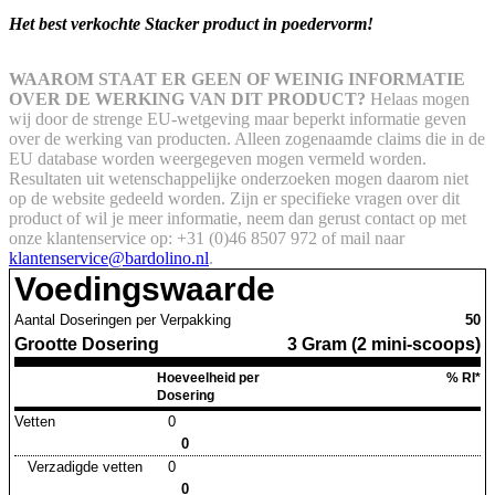
Het best verkochte Stacker product in poedervorm!
WAAROM STAAT ER GEEN OF WEINIG INFORMATIE
OVER DE WERKING VAN DIT PRODUCT?
Helaas mogen
wij door de strenge EU-wetgeving maar beperkt informatie geven
over de werking van producten. Alleen zogenaamde claims die in de
EU database worden weergegeven mogen vermeld worden.
Resultaten uit wetenschappelijke onderzoeken mogen daarom niet
op de website gedeeld worden.
Zijn er specifieke vragen over dit
product of wil je meer informatie, neem dan gerust contact op met
onze klantenservice op: +31 (0)46 8507 972 of mail naar
klantenservice@bardolino.nl
.
Voedingswaarde
Aantal Doseringen per Verpakking
50
Grootte Dosering
3 Gram (2 mini-scoops)
Hoeveelheid per
% RI*
Dosering
Vetten
0
0
Verzadigde vetten
0
0