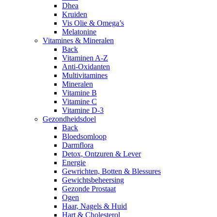
Dhea
Kruiden
Vis Olie & Omega’s
Melatonine
Vitamines & Mineralen
Back
Vitaminen A-Z
Anti-Oxidanten
Multivitamines
Mineralen
Vitamine B
Vitamine C
Vitamine D-3
Gezondheidsdoel
Back
Bloedsomloop
Darmflora
Detox, Ontzuren & Lever
Energie
Gewrichten, Botten & Blessures
Gewichtsbeheersing
Gezonde Prostaat
Ogen
Haar, Nagels & Huid
Hart & Cholesterol