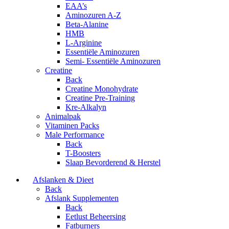
EAA’s
Aminozuren A-Z
Beta-Alanine
HMB
L-Arginine
Essentiële Aminozuren
Semi- Essentiële Aminozuren
Creatine
Back
Creatine Monohydrate
Creatine Pre-Training
Kre-Alkalyn
Animalpak
Vitaminen Packs
Male Performance
Back
T-Boosters
Slaap Bevorderend & Herstel
Afslanken & Dieet
Back
Afslank Supplementen
Back
Eetlust Beheersing
Fatburners