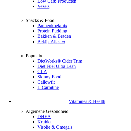
Low Carb Producten
Vezels
Snacks & Food
Pannenkoekmix
Protein Pudding
Bakken & Braden
Bekijk Alles ⇒
Populaire
DietWorks® Cider Trim
Diet Fuel Ultra Lean
CLA
Skinny Food
Callowfit
L-Carnitine
Vitamines & Health
Algemene Gezondheid
DHEA
Kruiden
Visolie & Omega's