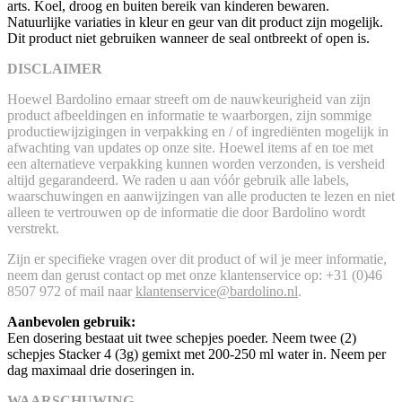
arts. Koel, droog en buiten bereik van kinderen bewaren.
Natuurlijke variaties in kleur en geur van dit product zijn mogelijk.
Dit product niet gebruiken wanneer de seal ontbreekt of open is.
DISCLAIMER
Hoewel Bardolino ernaar streeft om de nauwkeurigheid van zijn
product afbeeldingen en informatie te waarborgen, zijn sommige
productiewijzigingen in verpakking en / of ingrediënten mogelijk in
afwachting van updates op onze site. Hoewel items af en toe met
een alternatieve verpakking kunnen worden verzonden, is versheid
altijd gegarandeerd. We raden u aan vóór gebruik alle labels,
waarschuwingen en aanwijzingen van alle producten te lezen en niet
alleen te vertrouwen op de informatie die door Bardolino wordt
verstrekt.
Zijn er specifieke vragen over dit product of wil je meer informatie,
neem dan gerust contact op met onze klantenservice op: +31 (0)46
8507 972 of mail naar
klantenservice@bardolino.nl
.
Aanbevolen gebruik:
Een dosering bestaat uit twee schepjes poeder. Neem twee (2)
schepjes Stacker 4 (3g) gemixt met 200-250 ml water in. Neem per
dag maximaal drie doseringen in.
WAARSCHUWING