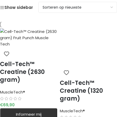
Show sidebar
Cell-Tech™
Creatine (2630
gram)
Cell-Tech™
Creatine (1320
MuscleTech®
gram)
€
69,90
MuscleTech®
Informeer mij