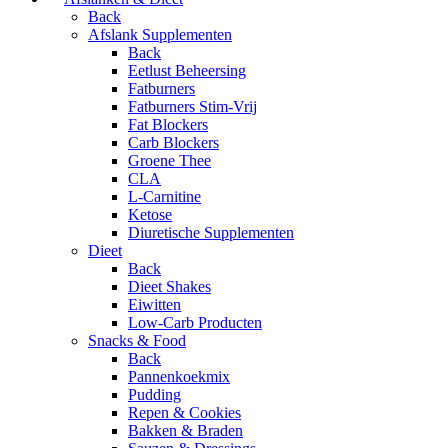
Back
Afslank Supplementen
Back
Eetlust Beheersing
Fatburners
Fatburners Stim-Vrij
Fat Blockers
Carb Blockers
Groene Thee
CLA
L-Carnitine
Ketose
Diuretische Supplementen
Dieet
Back
Dieet Shakes
Eiwitten
Low-Carb Producten
Snacks & Food
Back
Pannenkoekmix
Pudding
Repen & Cookies
Bakken & Braden