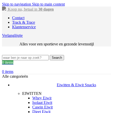
Skip to navigation
Skip to main content
Koop nu, betaal in
30 dagen
Contact
Track & Trace
Klantenservice
Verlanglijstje
Alles voor een sportieve en gezonde levensstijl
Search
0
items
0
items
Alle categorieën
Eiwitten & Eiwit Snacks
EIWITTEN
Whey Eiwit
Isolaat Eiwit
Casein Eiwit
Dieet Eiwit