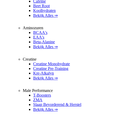
Cafeïne
Beet Root
Koolhydraten
Bekijk Alles ⇒
Aminozuren
BCAA's
EAA's
Beta-Alanine
Bekijk Alles ⇒
Creatine
Creatine Monohydrate
Creatine Pre-Training
Kre-Alkalyn
Bekijk Alles ⇒
Male Performance
T-Boosters
ZMA
Slaap Bevorderend & Herstel
Bekijk Alles ⇒