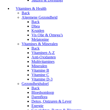
Sauzen & Dressings
Vitamines & Health
Back
Algemene Gezondheid
Back
Dhea
Kruiden
Vis Olie & Omega’s
Melatonine
Vitamines & Mineralen
Back
Vitaminen A-Z
Anti-Oxidanten
Multivitamines
Mineralen
Vitamine B
Vitamine C
Vitamine D-3
Gezondheidsdoel
Back
Bloedsomloop
Darmflora
Detox, Ontzuren & Lever
Energie