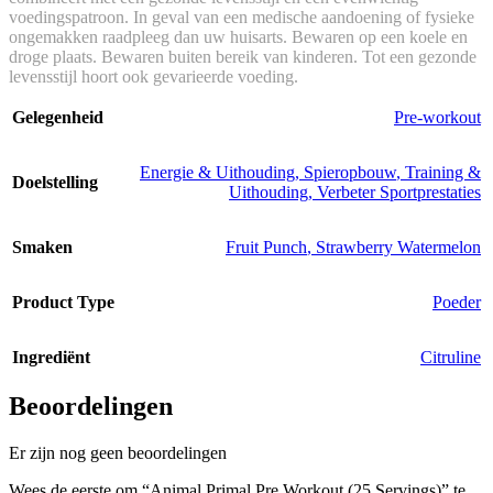
voedingspatroon. In geval van een medische aandoening of fysieke
ongemakken raadpleeg dan uw huisarts. Bewaren op een koele en
droge plaats. Bewaren buiten bereik van kinderen. Tot een gezonde
levensstijl hoort ook gevarieerde voeding.
Gelegenheid
Pre-workout
Energie & Uithouding
,
Spieropbouw
,
Training &
Doelstelling
Uithouding
,
Verbeter Sportprestaties
Smaken
Fruit Punch
,
Strawberry Watermelon
Product Type
Poeder
Ingrediënt
Citruline
Beoordelingen
Er zijn nog geen beoordelingen
Wees de eerste om “Animal Primal Pre Workout (25 Servings)” te