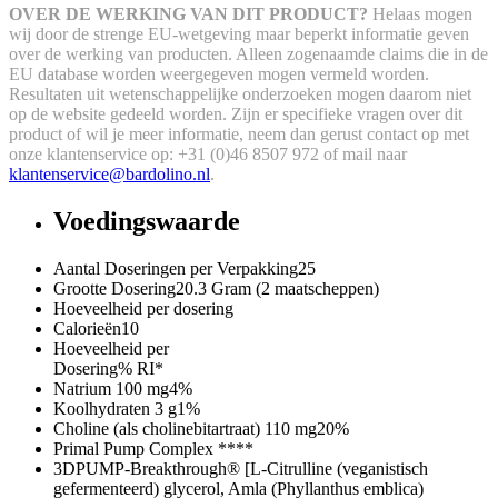
OVER DE WERKING VAN DIT PRODUCT?
Helaas mogen
wij door de strenge EU-wetgeving maar beperkt informatie geven
over de werking van producten. Alleen zogenaamde claims die in de
EU database worden weergegeven mogen vermeld worden.
Resultaten uit wetenschappelijke onderzoeken mogen daarom niet
op de website gedeeld worden.
Zijn er specifieke vragen over dit
product of wil je meer informatie, neem dan gerust contact op met
onze klantenservice op: +31 (0)46 8507 972 of mail naar
klantenservice@bardolino.nl
.
Voedingswaarde
Aantal Doseringen per Verpakking
25
Grootte Dosering
20.3 Gram (2 maatscheppen)
Hoeveelheid per dosering
Calorieën
10
Hoeveelheid per
Dosering
% RI*
Natrium
100 mg
4%
Koolhydraten
3 g
1%
Choline (als cholinebitartraat)
110 mg
20%
Primal Pump Complex
**
**
3DPUMP-Breakthrough® [L-Citrulline (veganistisch
gefermenteerd) glycerol, Amla (Phyllanthus emblica)