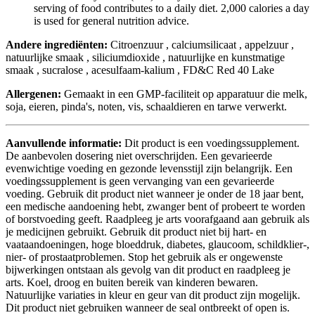
serving of food contributes to a daily diet. 2,000 calories a day
is used for general nutrition advice.
Andere ingrediënten:
Citroenzuur
, calciumsilicaat
, appelzuur
,
natuurlijke smaak
, siliciumdioxide
, natuurlijke en kunstmatige
smaak
, sucralose
, acesulfaam-kalium
, FD&C Red 40 Lake
Allergenen
:
Gemaakt in een GMP-faciliteit op apparatuur die melk,
soja, eieren, pinda's, noten, vis, schaaldieren en tarwe verwerkt.
Aanvullende informatie:
Dit product is een voedingssupplement.
De aanbevolen dosering niet overschrijden. Een gevarieerde
evenwichtige voeding en gezonde levensstijl zijn belangrijk. Een
voedingssupplement is geen vervanging van een gevarieerde
voeding. Gebruik dit product niet wanneer je onder de 18 jaar bent,
een medische aandoening hebt, zwanger bent of probeert te worden
of borstvoeding geeft. Raadpleeg je arts voorafgaand aan gebruik als
je medicijnen gebruikt. Gebruik dit product niet bij hart- en
vaataandoeningen, hoge bloeddruk, diabetes, glaucoom, schildklier-,
nier- of prostaatproblemen. Stop het gebruik als er ongewenste
bijwerkingen ontstaan als gevolg van dit product en raadpleeg je
arts. Koel, droog en buiten bereik van kinderen bewaren.
Natuurlijke variaties in kleur en geur van dit product zijn mogelijk.
Dit product niet gebruiken wanneer de seal ontbreekt of open is.