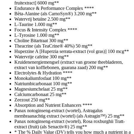
fruitextract]
6000 mg
**
Endurance & Performance Complex
**
**
Bèta-Alanine (als CarnoSyn®)
3.200 mg
**
Watervrij betaïne
2.500 mg
**
L-Taurine
1.000 mg
**
Focus & Intensity Complex
**
**
L-Tyrosine
1.000 mg
**
Choline Bitartraat
300 mg
**
Theacrine (als TeaCrine® 40%)
50 mg
**
Huperzine A [Huperzia serrata-extract (vol gras)]
100 mcg
**
Watervrije cafeïne
300 mg
**
Kruidenenergiemengsel (extract van groene theebladeren,
extract van koffiebonen, guarana zaad)
200 mg
**
Electrolytes & Hydration
**
**
Monokaliumfosfaat
100 mg
**
Natriumbicarbonaat
100 mg
**
Magnesiumchelaat
25 mg
**
Calciumcarbonaat
25 mg
**
Zeezout
250 mg
**
Absorption and Nutrient Enhancers
**
**
Panax notoginseng-extract (wortel), Astragalus
membraanachtig extract (wortel) (als Astragin™)
25 mg
**
Panax notoginseng-extract (wortel), Rosa roxburghii Tratt-
extract (fruit) (als Senactiv®)
25 mg
**
* The % Daily Value (DV) tells you how much a nutrient in a