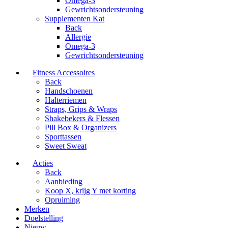
Omega-3
Gewrichtsondersteuning
Supplementen Kat
Back
Allergie
Omega-3
Gewrichtsondersteuning
Fitness Accessoires
Back
Handschoenen
Halterriemen
Straps, Grips & Wraps
Shakebekers & Flessen
Pill Box & Organizers
Sporttassen
Sweet Sweat
Acties
Back
Aanbieding
Koop X, krijg Y met korting
Opruiming
Merken
Doelstelling
Nieuw