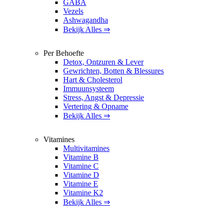
GABA
Vezels
Ashwagandha
Bekijk Alles ⇒
Per Behoefte
Detox, Ontzuren & Lever
Gewrichten, Botten & Blessures
Hart & Cholesterol
Immuunsysteem
Stress, Angst & Depressie
Vertering & Opname
Bekijk Alles ⇒
Vitamines
Multivitamines
Vitamine B
Vitamine C
Vitamine D
Vitamine E
Vitamine K2
Bekijk Alles ⇒