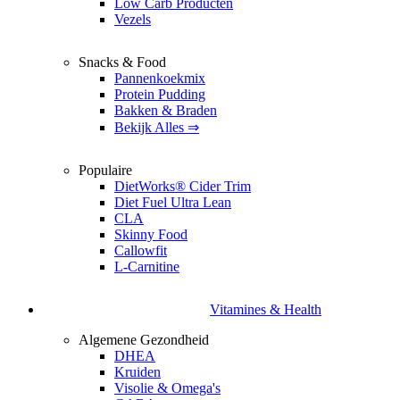
Low Carb Producten
Vezels
Snacks & Food
Pannenkoekmix
Protein Pudding
Bakken & Braden
Bekijk Alles ⇒
Populaire
DietWorks® Cider Trim
Diet Fuel Ultra Lean
CLA
Skinny Food
Callowfit
L-Carnitine
Vitamines & Health
Algemene Gezondheid
DHEA
Kruiden
Visolie & Omega's