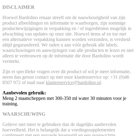
DISCLAIMER
Hoewel Bardolino ernaar streeft om de nauwkeurigheid van zijn
product afbeeldingen en informatie te waarborgen, zijn sommige
productiewijzigingen in verpakking en / of ingrediënten mogelijk in
afwachting van updates op onze site. Hoewel items af en toe met
een alternatieve verpakking kunnen worden verzonden, is versheid
altijd gegarandeerd. We raden u aan vóór gebruik alle labels,
waarschuwingen en aanwijzingen van alle producten te lezen en niet
alleen te vertrouwen op de informatie die door Bardolino wordt
verstrekt.
Zijn er specifieke vragen over dit product of wil je meer informatie,
neem dan gerust contact op met onze klantenservice op: +31 (0)46
8507 972 of mail naar
klantenservice@bardolino.nl
.
Aanbevolen gebruik:
Meng 2 maatscheppen met 300-350 ml water 30 minuten voor je
training.
WAARSCHUWING
Gelieve niet meer te gebruiken dan de dagelijks aanbevolen
hoeveelheid. Het is belangrijk dat u voedingssupplementen
combineert met een gezonde levensstijl en een evenwichtig