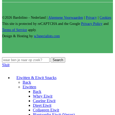
©2026 Bardolino - Nederland |
Algemene Voorwaarden
|
Privacy
|
Cookies
This site is protected by reCAPTCHA and the Google
Privacy Policy
and
Terms of Service
apply.
Design & Hosting by
w3specialists.com
Search
Sluit
Eiwitten & Eiwit Snacks
Back
Eiwitten
Back
Whey Eiwit
Caseïne Eiwit
Dieet Eiwit
Collageen Eiwit
Plantaardig Eiwit (Vegan)