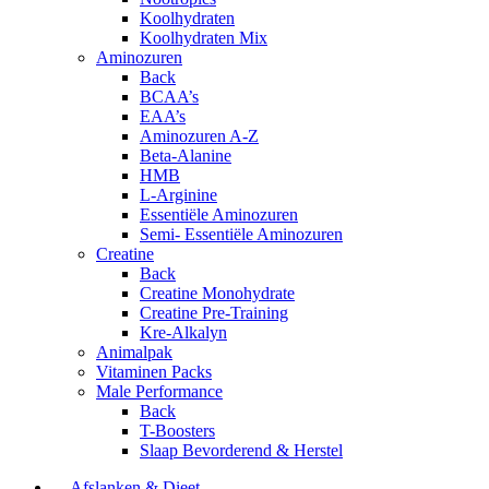
Koolhydraten
Koolhydraten Mix
Aminozuren
Back
BCAA’s
EAA’s
Aminozuren A-Z
Beta-Alanine
HMB
L-Arginine
Essentiële Aminozuren
Semi- Essentiële Aminozuren
Creatine
Back
Creatine Monohydrate
Creatine Pre-Training
Kre-Alkalyn
Animalpak
Vitaminen Packs
Male Performance
Back
T-Boosters
Slaap Bevorderend & Herstel
Afslanken & Dieet