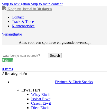
Skip to navigation
Skip to main content
Koop nu, betaal in
30 dagen
Contact
Track & Trace
Klantenservice
Verlanglijstje
Alles voor een sportieve en gezonde levensstijl
Search
0
items
0
items
Alle categorieën
Eiwitten & Eiwit Snacks
EIWITTEN
Whey Eiwit
Isolaat Eiwit
Casein Eiwit
Dieet Eiwit