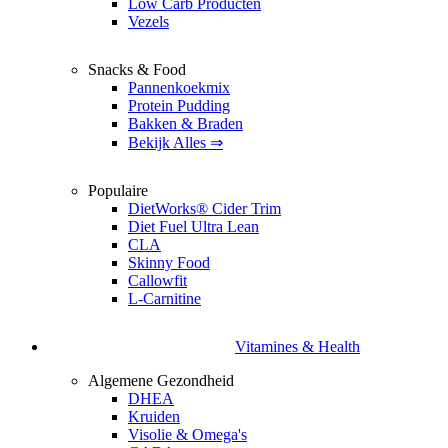
Low Carb Producten
Vezels
Snacks & Food
Pannenkoekmix
Protein Pudding
Bakken & Braden
Bekijk Alles ⇒
Populaire
DietWorks® Cider Trim
Diet Fuel Ultra Lean
CLA
Skinny Food
Callowfit
L-Carnitine
Vitamines & Health
Algemene Gezondheid
DHEA
Kruiden
Visolie & Omega's