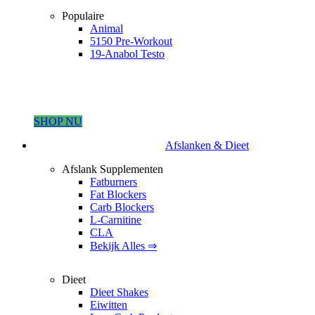
Populaire
Animal
5150 Pre-Workout
19-Anabol Testo
SHOP NU
Afslanken & Dieet
Afslank Supplementen
Fatburners
Fat Blockers
Carb Blockers
L-Carnitine
CLA
Bekijk Alles ⇒
Dieet
Dieet Shakes
Eiwitten