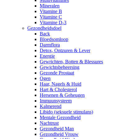
Multivitamines
Mineralen
Vitamine B
Vitamine C
Vitamine D-3
Gezondheidsdoel
Back
Bloedsomloop
Darmflora
Detox, Ontzuren & Lever
Energie
Gewrichten, Botten & Blessures
Gewichtsbeheersing
Gezonde Prostaat
Ogen
Haar, Nagels & Huid
Hart & Cholesterol
Hersenen & Geheugen
Immuunsysteem
Kalmerend
Libido (seksuele stimulans)
Mentale Gezondheid
Nachtrust
Gezondheid Man
Gezondheid Vrouw