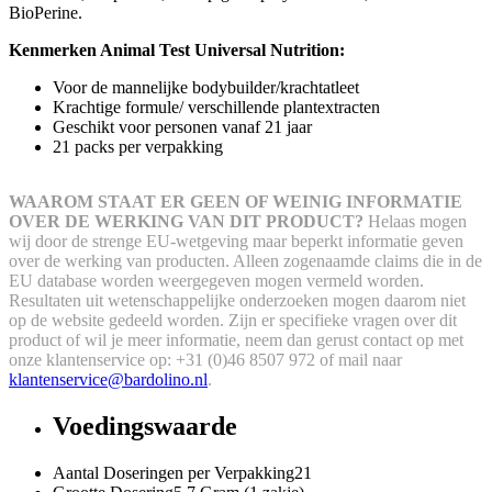
BioPerine.
Kenmerken Animal Test Universal Nutrition:
Voor de mannelijke bodybuilder/krachtatleet
Krachtige formule/ verschillende plantextracten
Geschikt voor personen vanaf 21 jaar
21 packs per verpakking
WAAROM STAAT ER GEEN OF WEINIG INFORMATIE
OVER DE WERKING VAN DIT PRODUCT?
Helaas mogen
wij door de strenge EU-wetgeving maar beperkt informatie geven
over de werking van producten. Alleen zogenaamde claims die in de
EU database worden weergegeven mogen vermeld worden.
Resultaten uit wetenschappelijke onderzoeken mogen daarom niet
op de website gedeeld worden.
Zijn er specifieke vragen over dit
product of wil je meer informatie, neem dan gerust contact op met
onze klantenservice op: +31 (0)46 8507 972 of mail naar
klantenservice@bardolino.nl
.
Voedingswaarde
Aantal Doseringen per Verpakking
21