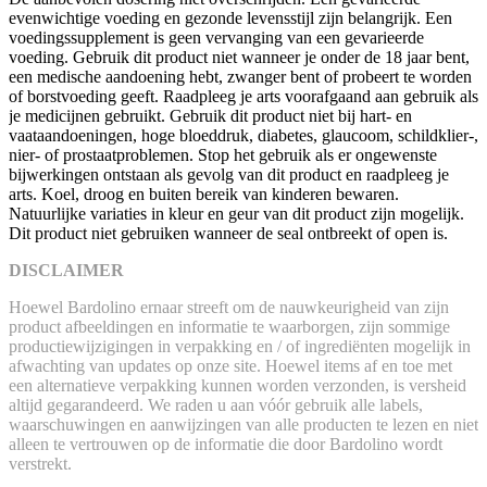
evenwichtige voeding en gezonde levensstijl zijn belangrijk. Een
voedingssupplement is geen vervanging van een gevarieerde
voeding. Gebruik dit product niet wanneer je onder de 18 jaar bent,
een medische aandoening hebt, zwanger bent of probeert te worden
of borstvoeding geeft. Raadpleeg je arts voorafgaand aan gebruik als
je medicijnen gebruikt. Gebruik dit product niet bij hart- en
vaataandoeningen, hoge bloeddruk, diabetes, glaucoom, schildklier-,
nier- of prostaatproblemen. Stop het gebruik als er ongewenste
bijwerkingen ontstaan als gevolg van dit product en raadpleeg je
arts. Koel, droog en buiten bereik van kinderen bewaren.
Natuurlijke variaties in kleur en geur van dit product zijn mogelijk.
Dit product niet gebruiken wanneer de seal ontbreekt of open is.
DISCLAIMER
Hoewel Bardolino ernaar streeft om de nauwkeurigheid van zijn
product afbeeldingen en informatie te waarborgen, zijn sommige
productiewijzigingen in verpakking en / of ingrediënten mogelijk in
afwachting van updates op onze site. Hoewel items af en toe met
een alternatieve verpakking kunnen worden verzonden, is versheid
altijd gegarandeerd. We raden u aan vóór gebruik alle labels,
waarschuwingen en aanwijzingen van alle producten te lezen en niet
alleen te vertrouwen op de informatie die door Bardolino wordt
verstrekt.