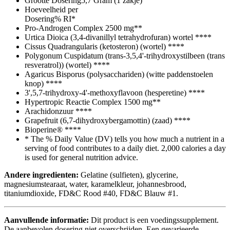
Grootte Dosering
5,7 Gram (1 zakje)
Hoeveelheid per
Dosering
% RI*
Pro-Androgen Complex
2500 mg
**
Urtica Dioica (3,4-divanillyl tetrahydrofuran) wortel
**
**
Cissus Quadrangularis (ketosteron) (wortel)
**
**
Polygonum Cuspidatum (trans-3,5,4'-trihydroxystilbeen (trans
resveratrol)) (wortel)
**
**
Agaricus Bisporus (polysacchariden) (witte paddenstoelen
knop)
**
**
3',5,7-trihydroxy-4'-methoxyflavoon (hesperetine)
**
**
Hypertropic Reactie Complex
1500 mg
**
Arachidonzuur
**
**
Grapefruit​ (6,7-dihydroxybergamottin)‌ (zaad)
**
**
Bioperine®
**
**
* The % Daily Value (DV) tells you how much a nutrient in a
serving of food contributes to a daily diet. 2,000 calories a day
is used for general nutrition advice.
Andere ingredienten:
Gelatine (sulfieten), glycerine,
magnesiumstearaat, water, karamelkleur, johannesbrood,
titaniumdioxide, FD&C Rood #40, FD&C Blauw #1.
Aanvullende informatie:
Dit product is een voedingssupplement.
De aanbevolen dosering niet overschrijden. Een gevarieerde