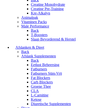
Back
Creatine Monohydrate
Creatine Pre-Training
Kre-Alkalyn
Animalpak
Vitaminen Packs
Male Performance
Back
T-Boosters
Slaap Bevorderend & Herstel
Afslanken & Dieet
Back
Afslank Supplementen
Back
Eetlust Beheersing
Fatburners
Fatburners Stim-Vrij
Fat Blockers
Carb Blockers
Groene Thee
CLA
L-Carnitine
Ketose
Diuretische Supplementen