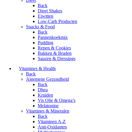
Dieet
Back
Dieet Shakes
Eiwitten
Low-Carb Producten
Snacks & Food
Back
Pannenkoekmix
Pudding
Repen & Cookies
Bakken & Braden
Sauzen & Dressings
Vitamines & Health
Back
Algemene Gezondheid
Back
Dhea
Kruiden
Vis Olie & Omega’s
Melatonine
Vitamines & Mineralen
Back
Vitaminen A-Z
Anti-Oxidanten