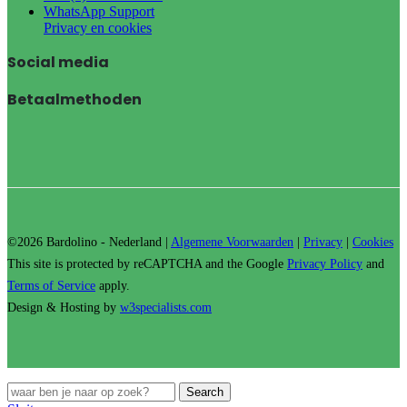
WhatsApp Support
Privacy en cookies
Social media
Betaalmethoden
©2026 Bardolino - Nederland |
Algemene Voorwaarden
|
Privacy
|
Cookies
This site is protected by reCAPTCHA and the Google
Privacy Policy
and
Terms of Service
apply.
Design & Hosting by
w3specialists.com
Search