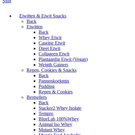
Sluit
Eiwitten & Eiwit Snacks
Back
Eiwitten
Back
Whey Eiwit
Caseïne Eiwit
Dieet Eiwit
Collageen Eiwit
Plantaardig Eiwit (Vegan)
Weigth Gainers
Repen, Cookies & Snacks
Back
Pannenkoekmix
Pudding
Repen & Cookies
Bestsellers
Back
Stacker2 Whey Isolate
Tempro
BlueLab 100%Whey
Animal Iso Whey
Mutant Whey