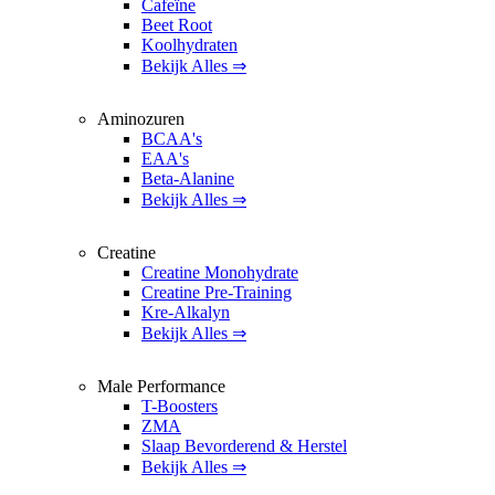
Cafeïne
Beet Root
Koolhydraten
Bekijk Alles ⇒
Aminozuren
BCAA's
EAA's
Beta-Alanine
Bekijk Alles ⇒
Creatine
Creatine Monohydrate
Creatine Pre-Training
Kre-Alkalyn
Bekijk Alles ⇒
Male Performance
T-Boosters
ZMA
Slaap Bevorderend & Herstel
Bekijk Alles ⇒