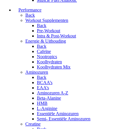
Muscle Fuel Anabolic
Performance
Back
Workout Supplementen
Back
Pre-Workout
Intra & Post-Workout
Energie & Uithouding
Back
Cafeïne
Nootropics
Koolhydraten
Koolhydraten Mix
Aminozuren
Back
BCAA’s
EAA’s
Aminozuren A-Z
Beta-Alanine
HMB
L-Arginine
Essentiële Aminozuren
Semi- Essentiële Aminozuren
Creatine