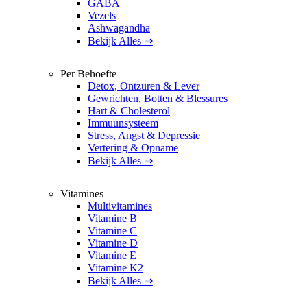
GABA
Vezels
Ashwagandha
Bekijk Alles ⇒
Per Behoefte
Detox, Ontzuren & Lever
Gewrichten, Botten & Blessures
Hart & Cholesterol
Immuunsysteem
Stress, Angst & Depressie
Vertering & Opname
Bekijk Alles ⇒
Vitamines
Multivitamines
Vitamine B
Vitamine C
Vitamine D
Vitamine E
Vitamine K2
Bekijk Alles ⇒