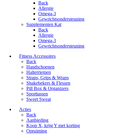
Back
Allergie
Omega-3
Gewrichtsondersteuning
Supplementen Kat
Back
Allergie
Omega-3
Gewrichtsondersteuning
Fitness Accessoires
Back
Handschoenen
Halterriemen
Straps, Grips & Wraps
Shakebekers & Flessen
Pill Box & Organizers
Sporttassen
Sweet Sweat
Acties
Back
Aanbieding
Koop X, krijg Y met korting
Opruiming