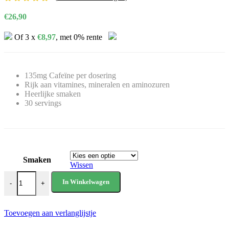
€
26,90
Of 3 x
€
8,97
, met 0% rente
135mg Cafeïne per dosering
Rijk aan vitamines, mineralen en aminozuren
Heerlijke smaken
30 servings
Smaken
Wissen
C4 Sport (30 Servings) aantal
In Winkelwagen
-
+
Toevoegen aan verlanglijstje