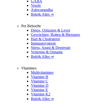
GABA
Vezels
Ashwagandha
Bekijk Alles ⇒
Per Behoefte
Detox, Ontzuren & Lever
Gewrichten, Botten & Blessures
Hart & Cholesterol
Immuunsysteem
Stress, Angst & Depressie
Vertering & Opname
Bekijk Alles ⇒
Vitamines
Multivitamines
Vitamine B
Vitamine C
Vitamine D
Vitamine E
Vitamine K2
Bekijk Alles ⇒