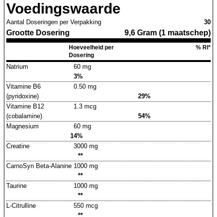
Voedingswaarde
Aantal Doseringen per Verpakking
30
Grootte Dosering
9,6 Gram (1 maatschep)
Hoeveelheid per
% RI*
Dosering
Natrium
60 mg
3%
Vitamine B6
0.50 mg
(pyridoxine)
29%
Vitamine B12
1.3 mcg
(cobalamine)
54%
Magnesium
60 mg
14%
Creatine
3000 mg
**
CarnoSyn Beta-Alanine
1000 mg
**
Taurine
1000 mg
**
L-Citrulline
550 mcg
**