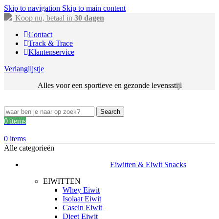
Skip to navigation
Skip to main content
Koop nu, betaal in
30 dagen
Contact
Track & Trace
Klantenservice
Verlanglijstje
Alles voor een sportieve en gezonde levensstijl
Search
0
items
0
items
Alle categorieën
Eiwitten & Eiwit Snacks
EIWITTEN
Whey Eiwit
Isolaat Eiwit
Casein Eiwit
Dieet Eiwit