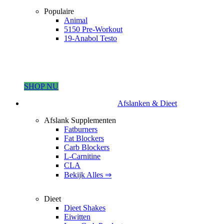
Populaire
Animal
5150 Pre-Workout
19-Anabol Testo
SHOP NU
Afslanken & Dieet
Afslank Supplementen
Fatburners
Fat Blockers
Carb Blockers
L-Carnitine
CLA
Bekijk Alles ⇒
Dieet
Dieet Shakes
Eiwitten