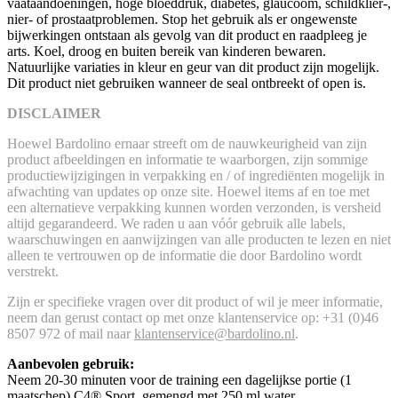
vaataandoeningen, hoge bloeddruk, diabetes, glaucoom, schildklier-,
nier- of prostaatproblemen. Stop het gebruik als er ongewenste
bijwerkingen ontstaan als gevolg van dit product en raadpleeg je
arts. Koel, droog en buiten bereik van kinderen bewaren.
Natuurlijke variaties in kleur en geur van dit product zijn mogelijk.
Dit product niet gebruiken wanneer de seal ontbreekt of open is.
DISCLAIMER
Hoewel Bardolino ernaar streeft om de nauwkeurigheid van zijn
product afbeeldingen en informatie te waarborgen, zijn sommige
productiewijzigingen in verpakking en / of ingrediënten mogelijk in
afwachting van updates op onze site. Hoewel items af en toe met
een alternatieve verpakking kunnen worden verzonden, is versheid
altijd gegarandeerd. We raden u aan vóór gebruik alle labels,
waarschuwingen en aanwijzingen van alle producten te lezen en niet
alleen te vertrouwen op de informatie die door Bardolino wordt
verstrekt.
Zijn er specifieke vragen over dit product of wil je meer informatie,
neem dan gerust contact op met onze klantenservice op: +31 (0)46
8507 972 of mail naar
klantenservice@bardolino.nl
.
Aanbevolen gebruik:
Neem 20-30 minuten voor de training een dagelijkse portie (1
maatschep) C4® Sport, gemengd met 250 ml water.