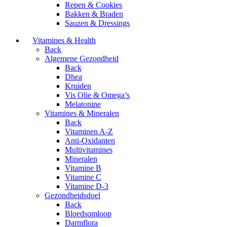
Repen & Cookies
Bakken & Braden
Sauzen & Dressings
Vitamines & Health
Back
Algemene Gezondheid
Back
Dhea
Kruiden
Vis Olie & Omega’s
Melatonine
Vitamines & Mineralen
Back
Vitaminen A-Z
Anti-Oxidanten
Multivitamines
Mineralen
Vitamine B
Vitamine C
Vitamine D-3
Gezondheidsdoel
Back
Bloedsomloop
Darmflora