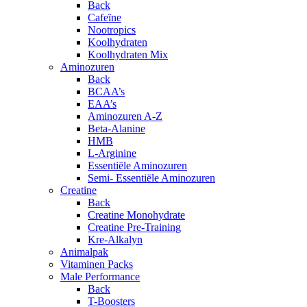
Back
Cafeïne
Nootropics
Koolhydraten
Koolhydraten Mix
Aminozuren
Back
BCAA’s
EAA’s
Aminozuren A-Z
Beta-Alanine
HMB
L-Arginine
Essentiële Aminozuren
Semi- Essentiële Aminozuren
Creatine
Back
Creatine Monohydrate
Creatine Pre-Training
Kre-Alkalyn
Animalpak
Vitaminen Packs
Male Performance
Back
T-Boosters