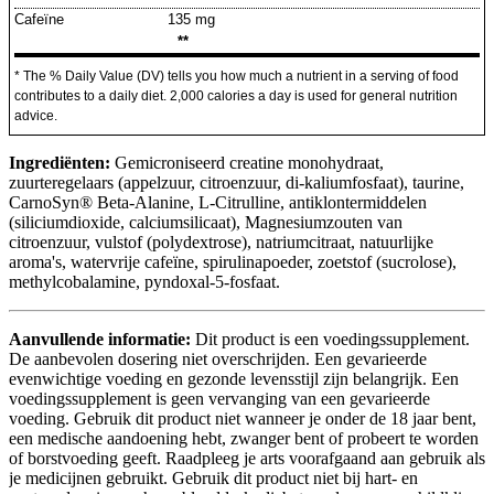
Cafeïne
135 mg
**
* The % Daily Value (DV) tells you how much a nutrient in a serving of food
contributes to a daily diet. 2,000 calories a day is used for general nutrition
advice.
Ingrediënten:
​Gemicroniseerd creatine monohydraat,
zuurteregelaars (appelzuur, citroenzuur, di-kaliumfosfaat), taurine,
CarnoSyn® Beta-Alanine, L-Citrulline, antiklontermiddelen
(siliciumdioxide, calciumsilicaat), Magnesiumzouten van
citroenzuur, vulstof (polydextrose), natriumcitraat, natuurlijke
aroma's, watervrije cafeïne, spirulinapoeder, zoetstof (sucrolose),
methylcobalamine, pyndoxal-5-fosfaat.
Aanvullende informatie:
Dit product is een voedingssupplement.
De aanbevolen dosering niet overschrijden. Een gevarieerde
evenwichtige voeding en gezonde levensstijl zijn belangrijk. Een
voedingssupplement is geen vervanging van een gevarieerde
voeding. Gebruik dit product niet wanneer je onder de 18 jaar bent,
een medische aandoening hebt, zwanger bent of probeert te worden
of borstvoeding geeft. Raadpleeg je arts voorafgaand aan gebruik als
je medicijnen gebruikt. Gebruik dit product niet bij hart- en