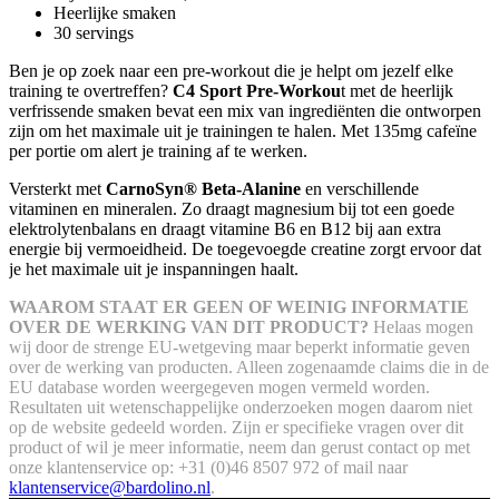
Heerlijke smaken
30 servings
Ben je op zoek naar een pre-workout die je helpt om jezelf elke
training te overtreffen?
C4 Sport Pre-Workou
t met de heerlijk
verfrissende smaken bevat een mix van ingrediënten die ontworpen
zijn om het maximale uit je trainingen te halen. Met 135mg cafeïne
per portie om alert je training af te werken.
Versterkt met
CarnoSyn® Beta-Alanine
en verschillende
vitaminen en mineralen. Zo draagt magnesium bij tot een goede
elektrolytenbalans en draagt vitamine B6 en B12 bij aan extra
energie bij vermoeidheid. De toegevoegde creatine zorgt ervoor dat
je het maximale uit je inspanningen haalt.
WAAROM STAAT ER GEEN OF WEINIG INFORMATIE
OVER DE WERKING VAN DIT PRODUCT?
Helaas mogen
wij door de strenge EU-wetgeving maar beperkt informatie geven
over de werking van producten. Alleen zogenaamde claims die in de
EU database worden weergegeven mogen vermeld worden.
Resultaten uit wetenschappelijke onderzoeken mogen daarom niet
op de website gedeeld worden.
Zijn er specifieke vragen over dit
product of wil je meer informatie, neem dan gerust contact op met
onze klantenservice op: +31 (0)46 8507 972 of mail naar
klantenservice@bardolino.nl
.