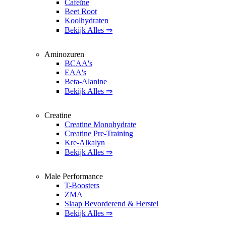
Cafeïne
Beet Root
Koolhydraten
Bekijk Alles ⇒
Aminozuren
BCAA's
EAA's
Beta-Alanine
Bekijk Alles ⇒
Creatine
Creatine Monohydrate
Creatine Pre-Training
Kre-Alkalyn
Bekijk Alles ⇒
Male Performance
T-Boosters
ZMA
Slaap Bevorderend & Herstel
Bekijk Alles ⇒