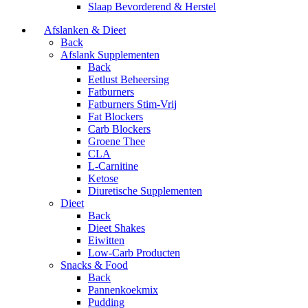
Slaap Bevorderend & Herstel
Afslanken & Dieet
Back
Afslank Supplementen
Back
Eetlust Beheersing
Fatburners
Fatburners Stim-Vrij
Fat Blockers
Carb Blockers
Groene Thee
CLA
L-Carnitine
Ketose
Diuretische Supplementen
Dieet
Back
Dieet Shakes
Eiwitten
Low-Carb Producten
Snacks & Food
Back
Pannenkoekmix
Pudding