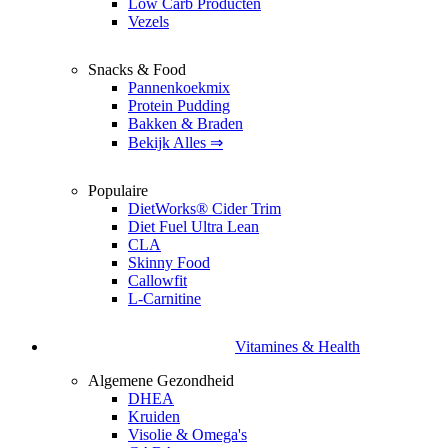
Low Carb Producten
Vezels
Snacks & Food
Pannenkoekmix
Protein Pudding
Bakken & Braden
Bekijk Alles ⇒
Populaire
DietWorks® Cider Trim
Diet Fuel Ultra Lean
CLA
Skinny Food
Callowfit
L-Carnitine
Vitamines & Health
Algemene Gezondheid
DHEA
Kruiden
Visolie & Omega's