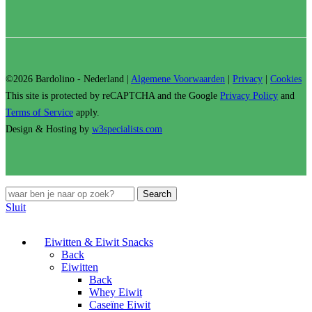
©2026 Bardolino - Nederland |
Algemene Voorwaarden
|
Privacy
|
Cookies
This site is protected by reCAPTCHA and the Google
Privacy Policy
and
Terms of Service
apply.
Design & Hosting by
w3specialists.com
Search
Sluit
Eiwitten & Eiwit Snacks
Back
Eiwitten
Back
Whey Eiwit
Caseïne Eiwit