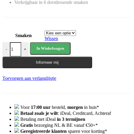
Verkrijgbaar in 6 dorstlessende smaken
Smaken
Wissen
PRIME Hydration Drink (3 x 500ml) Lemon Lime aantal
In Winkelwagen
-
+
Informeer mij
Toevoegen aan verlanglijstje
Voor
17:00 uur
besteld,
morgen
in huis*
Betaal zoals je wilt
: iDeal, Creditcard, Achteraf
Betaling met iDeal
in 3 termijnen
Gratis
bezorging NL & BE vanaf €50+*
Geregistreerde klanten
sparen voor korting*