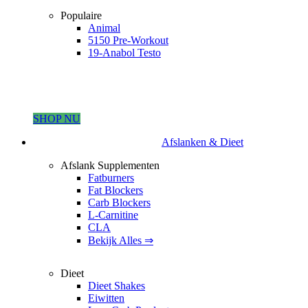
Populaire
Animal
5150 Pre-Workout
19-Anabol Testo
SHOP NU
Afslanken & Dieet
Afslank Supplementen
Fatburners
Fat Blockers
Carb Blockers
L-Carnitine
CLA
Bekijk Alles ⇒
Dieet
Dieet Shakes
Eiwitten