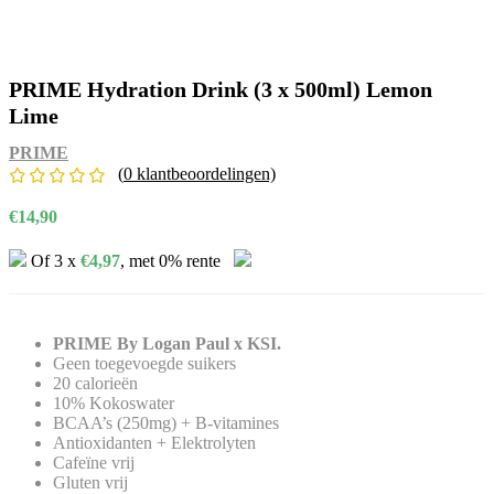
PRIME Hydration Drink (3 x 500ml) Lemon
Lime
PRIME
(
0
klantbeoordelingen)
€
14,90
Of 3 x
€
4,97
, met 0% rente
PRIME By Logan Paul x KSI.
Geen toegevoegde suikers
20 calorieën
10% Kokoswater​
BCAA’s (250mg) + B-vitamines
Antioxidanten + Elektrolyten
Cafeïne vrij
Gluten vrij