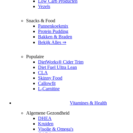
Low Carb Producten
Vezels
Snacks & Food
Pannenkoekmix
Protein Pudding
Bakken & Braden
Bekijk Alles ⇒
Populaire
DietWorks® Cider Trim
Diet Fuel Ultra Lean
CLA
Skinny Food
Callowfit
L-Carnitine
Vitamines & Health
Algemene Gezondheid
DHEA
Kruiden
Visolie & Omega's