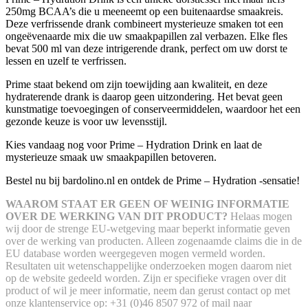
250mg BCAA’s die u meeneemt op een buitenaardse smaakreis.
Deze verfrissende drank combineert mysterieuze smaken tot een
ongeëvenaarde mix die uw smaakpapillen zal verbazen. Elke fles
bevat 500 ml van deze intrigerende drank, perfect om uw dorst te
lessen en uzelf te verfrissen.
Prime staat bekend om zijn toewijding aan kwaliteit, en deze
hydraterende drank is daarop geen uitzondering. Het bevat geen
kunstmatige toevoegingen of conserveermiddelen, waardoor het een
gezonde keuze is voor uw levensstijl.
Kies vandaag nog voor Prime – Hydration Drink en laat de
mysterieuze smaak uw smaakpapillen betoveren.
Bestel nu bij bardolino.nl en ontdek de Prime – Hydration -sensatie!
WAAROM STAAT ER GEEN OF WEINIG INFORMATIE
OVER DE WERKING VAN DIT PRODUCT?
Helaas mogen
wij door de strenge EU-wetgeving maar beperkt informatie geven
over de werking van producten. Alleen zogenaamde claims die in de
EU database worden weergegeven mogen vermeld worden.
Resultaten uit wetenschappelijke onderzoeken mogen daarom niet
op de website gedeeld worden.
Zijn er specifieke vragen over dit
product of wil je meer informatie, neem dan gerust contact op met
onze klantenservice op: +31 (0)46 8507 972 of mail naar