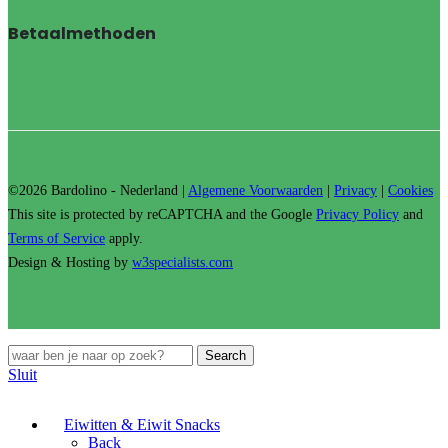
Betaalmethoden
©2026 Bardolino - Nederland |
Algemene Voorwaarden
|
Privacy
|
Cookies
This site is protected by reCAPTCHA and the Google
Privacy Policy
and
Terms of Service
apply.
Design & Hosting by
w3specialists.com
Search
Sluit
Eiwitten & Eiwit Snacks
Back