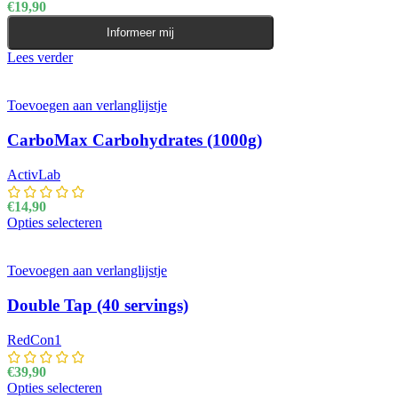
€
19,90
Informeer mij
Lees verder
Toevoegen aan verlanglijstje
CarboMax Carbohydrates (1000g)
ActivLab
€
14,90
Opties selecteren
Dit product heeft meerdere variaties. Deze optie kan
gekozen worden op de productpagina
Toevoegen aan verlanglijstje
Double Tap (40 servings)
RedCon1
€
39,90
Opties selecteren
Dit product heeft meerdere variaties. Deze optie kan