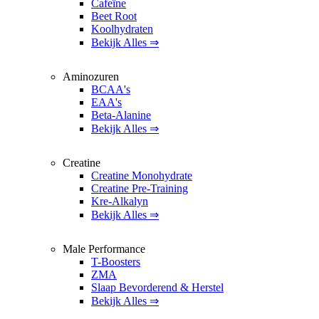
Cafeïne
Beet Root
Koolhydraten
Bekijk Alles ⇒
Aminozuren
BCAA's
EAA's
Beta-Alanine
Bekijk Alles ⇒
Creatine
Creatine Monohydrate
Creatine Pre-Training
Kre-Alkalyn
Bekijk Alles ⇒
Male Performance
T-Boosters
ZMA
Slaap Bevorderend & Herstel
Bekijk Alles ⇒