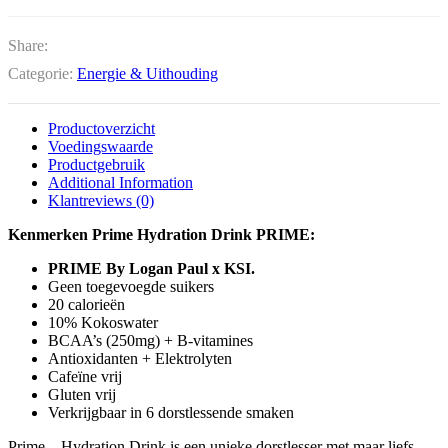
Share:
Categorie:
Energie & Uithouding
Productoverzicht
Voedingswaarde
Productgebruik
Additional Information
Klantreviews (0)
Kenmerken Prime Hydration Drink PRIME:
PRIME By Logan Paul x KSI.
Geen toegevoegde suikers
20 calorieën
10% Kokoswater​
BCAA’s (250mg) + B-vitamines
Antioxidanten + Elektrolyten
Cafeïne vrij
Gluten vrij
Verkrijgbaar in 6 dorstlessende smaken
Prime – Hydration Drink is een unieke dorstlesser met maar liefs