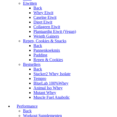
Eiwitten
Back
Whey Eiwit
Caseïne Eiwit
Dieet Eiwit
Collageen Eiwit
Plantaardig Eiwit (Vegan)
Weigth Gainers
Repen, Cookies & Snacks
Back
Pannenkoekmix
Pudding
Repen & Cookies
Bestsellers
Back
Stacker2 Whey Isolate
Tempro
BlueLab 100%Whey
Animal Iso Whey
Mutant Whey
Muscle Fuel Anabolic
Performance
Back
Workout Supplementen