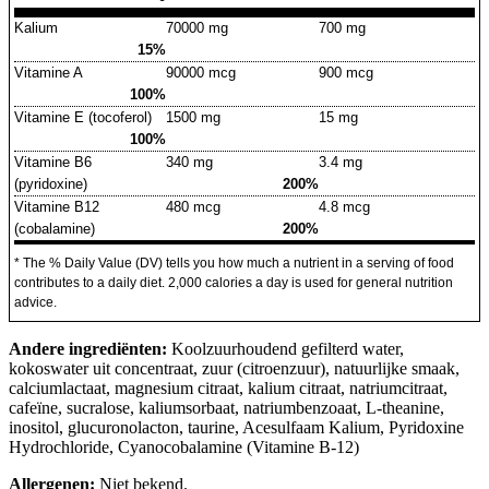
Kalium
70000 mg
700 mg
15%
Vitamine A
90000 mcg
900 mcg
100%
Vitamine E (tocoferol)
1500 mg
15 mg
100%
Vitamine B6
340 mg
3.4 mg
(pyridoxine)
200%
Vitamine B12
480 mcg
4.8 mcg
(cobalamine)
200%
* The % Daily Value (DV) tells you how much a nutrient in a serving of food
contributes to a daily diet. 2,000 calories a day is used for general nutrition
advice.
Andere ingrediënten:
Koolzuurhoudend gefilterd water,
kokoswater uit concentraat, zuur (citroenzuur), natuurlijke smaak,
calciumlactaat, magnesium citraat, kalium citraat, natriumcitraat,
cafeïne, sucralose, kaliumsorbaat, natriumbenzoaat, L-theanine,
inositol, glucuronolacton, taurine, Acesulfaam Kalium, Pyridoxine
Hydrochloride, Cyanocobalamine (Vitamine B-12)
Allergenen:
Niet bekend.