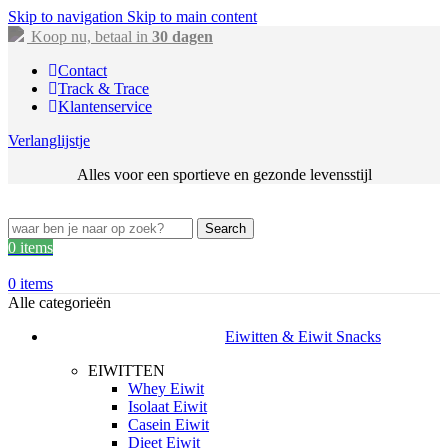
Skip to navigation
Skip to main content
Koop nu, betaal in
30 dagen
Contact
Track & Trace
Klantenservice
Verlanglijstje
Alles voor een sportieve en gezonde levensstijl
Search
0
items
0
items
Alle categorieën
Eiwitten & Eiwit Snacks
EIWITTEN
Whey Eiwit
Isolaat Eiwit
Casein Eiwit
Dieet Eiwit