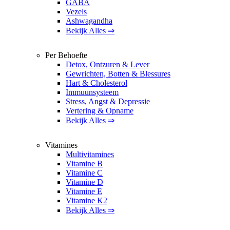
GABA
Vezels
Ashwagandha
Bekijk Alles ⇒
Per Behoefte
Detox, Ontzuren & Lever
Gewrichten, Botten & Blessures
Hart & Cholesterol
Immuunsysteem
Stress, Angst & Depressie
Vertering & Opname
Bekijk Alles ⇒
Vitamines
Multivitamines
Vitamine B
Vitamine C
Vitamine D
Vitamine E
Vitamine K2
Bekijk Alles ⇒