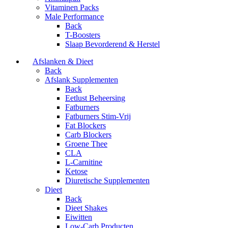
Vitaminen Packs
Male Performance
Back
T-Boosters
Slaap Bevorderend & Herstel
Afslanken & Dieet
Back
Afslank Supplementen
Back
Eetlust Beheersing
Fatburners
Fatburners Stim-Vrij
Fat Blockers
Carb Blockers
Groene Thee
CLA
L-Carnitine
Ketose
Diuretische Supplementen
Dieet
Back
Dieet Shakes
Eiwitten
Low-Carb Producten