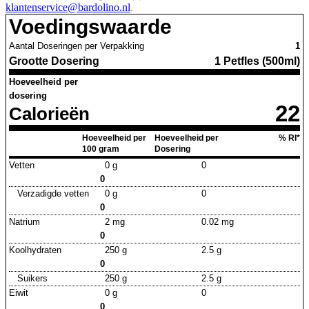
klantenservice@bardolino.nl
.
Voedingswaarde
Aantal Doseringen per Verpakking
1
Grootte Dosering
1 Petfles (500ml)
Hoeveelheid per
dosering
22
Calorieën
Hoeveelheid per
Hoeveelheid per
% RI*
100 gram
Dosering
Vetten
0 g
0
0
Verzadigde vetten
0 g
0
0
Natrium
2 mg
0.02 mg
0
Koolhydraten
250 g
2.5 g
0
Suikers
250 g
2.5 g
Eiwit
0 g
0
0