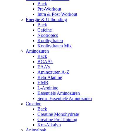
Back
Pre-Workout
Intra & Post-Workout
Energie & Uithouding
Back
Cafeïne
Nootropics
Koolhydraten
Koolhydraten Mix
Aminozuren
Back
BCAA’s
EAA’s
Aminozuren A-Z
Beta-Alanine
HMB
L-Arginine
Essentiële Aminozuren
Semi- Essentiële Aminozuren
Creatine
Back
Creatine Monohydrate
Creatine Pre-Training
Kre-Alkalyn
Animalpak