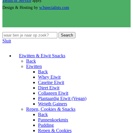
Terms of Service
apply.
Design & Hosting by
w3specialists.com
Search
Sluit
Eiwitten & Eiwit Snacks
Back
Eiwitten
Back
Whey Eiwit
Caseïne Eiwit
Dieet Eiwit
Collageen Eiwit
Plantaardig Eiwit (Vegan)
Weigth Gainers
Repen, Cookies & Snacks
Back
Pannenkoekmix
Pudding
Repen & Cookies