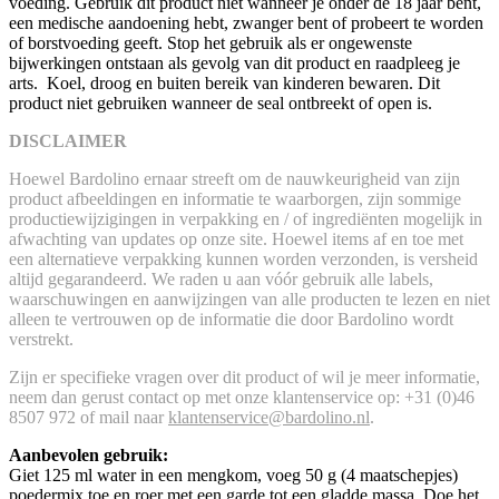
voeding. Gebruik dit product niet wanneer je onder de 18 jaar bent,
een medische aandoening hebt, zwanger bent of probeert te worden
of borstvoeding geeft. Stop het gebruik als er ongewenste
bijwerkingen ontstaan als gevolg van dit product en raadpleeg je
arts. Koel, droog en buiten bereik van kinderen bewaren. Dit
product niet gebruiken wanneer de seal ontbreekt of open is.
DISCLAIMER
Hoewel Bardolino ernaar streeft om de nauwkeurigheid van zijn
product afbeeldingen en informatie te waarborgen, zijn sommige
productiewijzigingen in verpakking en / of ingrediënten mogelijk in
afwachting van updates op onze site. Hoewel items af en toe met
een alternatieve verpakking kunnen worden verzonden, is versheid
altijd gegarandeerd. We raden u aan vóór gebruik alle labels,
waarschuwingen en aanwijzingen van alle producten te lezen en niet
alleen te vertrouwen op de informatie die door Bardolino wordt
verstrekt.
Zijn er specifieke vragen over dit product of wil je meer informatie,
neem dan gerust contact op met onze klantenservice op: +31 (0)46
8507 972 of mail naar
klantenservice@bardolino.nl
.
Aanbevolen gebruik:
Giet 125 ml water in een mengkom, voeg 50 g (4 maatschepjes)
poedermix toe en roer met een garde tot een gladde massa. Doe het