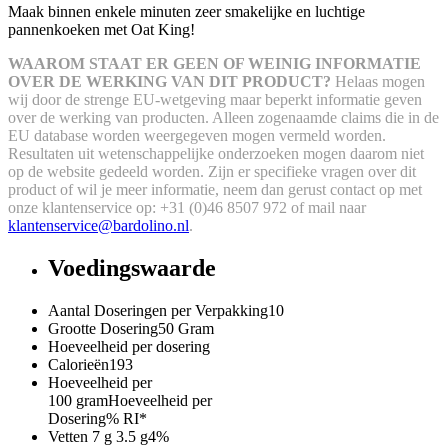
Maak binnen enkele minuten zeer smakelijke en luchtige
pannenkoeken met Oat King!
WAAROM STAAT ER GEEN OF WEINIG INFORMATIE
OVER DE WERKING VAN DIT PRODUCT?
Helaas mogen
wij door de strenge EU-wetgeving maar beperkt informatie geven
over de werking van producten. Alleen zogenaamde claims die in de
EU database worden weergegeven mogen vermeld worden.
Resultaten uit wetenschappelijke onderzoeken mogen daarom niet
op de website gedeeld worden.
Zijn er specifieke vragen over dit
product of wil je meer informatie, neem dan gerust contact op met
onze klantenservice op: +31 (0)46 8507 972 of mail naar
klantenservice@bardolino.nl
.
Voedingswaarde
Aantal Doseringen per Verpakking
10
Grootte Dosering
50 Gram
Hoeveelheid per dosering
Calorieën
193
Hoeveelheid per
100 gram
Hoeveelheid per
Dosering
% RI*
Vetten
7 g
3.5 g
4%