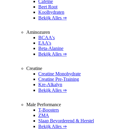
Cafeïne
Beet Root
Koolhydraten
Bekijk Alles ⇒
Aminozuren
BCAA's
EAA's
Beta-Alanine
Bekijk Alles ⇒
Creatine
Creatine Monohydrate
Creatine Pre-Training
Kre-Alkalyn
Bekijk Alles ⇒
Male Performance
T-Boosters
ZMA
Slaap Bevorderend & Herstel
Bekijk Alles ⇒