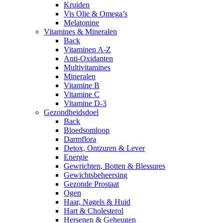
Kruiden
Vis Olie & Omega’s
Melatonine
Vitamines & Mineralen
Back
Vitaminen A-Z
Anti-Oxidanten
Multivitamines
Mineralen
Vitamine B
Vitamine C
Vitamine D-3
Gezondheidsdoel
Back
Bloedsomloop
Darmflora
Detox, Ontzuren & Lever
Energie
Gewrichten, Botten & Blessures
Gewichtsbeheersing
Gezonde Prostaat
Ogen
Haar, Nagels & Huid
Hart & Cholesterol
Hersenen & Geheugen