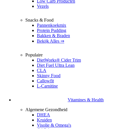
Low Carb Producten
Vezels
Snacks & Food
Pannenkoekmix
Protein Pudding
Bakken & Braden
Bekijk Alles ⇒
Populaire
DietWorks® Cider Trim
Diet Fuel Ultra Lean
CLA
Skinny Food
Callowfit
L-Carnitine
Vitamines & Health
Algemene Gezondheid
DHEA
Kruiden
Visolie & Omega's