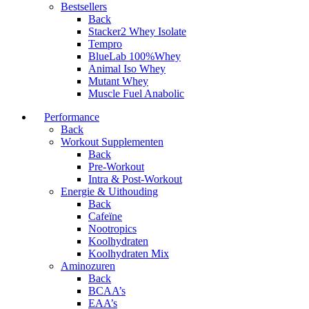
Bestsellers
Back
Stacker2 Whey Isolate
Tempro
BlueLab 100%Whey
Animal Iso Whey
Mutant Whey
Muscle Fuel Anabolic
Performance
Back
Workout Supplementen
Back
Pre-Workout
Intra & Post-Workout
Energie & Uithouding
Back
Cafeïne
Nootropics
Koolhydraten
Koolhydraten Mix
Aminozuren
Back
BCAA’s
EAA’s