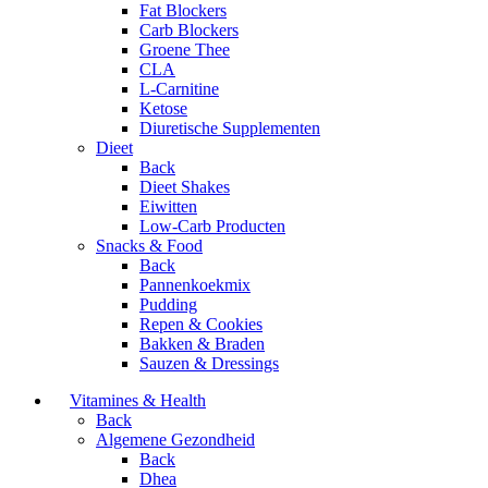
Fat Blockers
Carb Blockers
Groene Thee
CLA
L-Carnitine
Ketose
Diuretische Supplementen
Dieet
Back
Dieet Shakes
Eiwitten
Low-Carb Producten
Snacks & Food
Back
Pannenkoekmix
Pudding
Repen & Cookies
Bakken & Braden
Sauzen & Dressings
Vitamines & Health
Back
Algemene Gezondheid
Back
Dhea