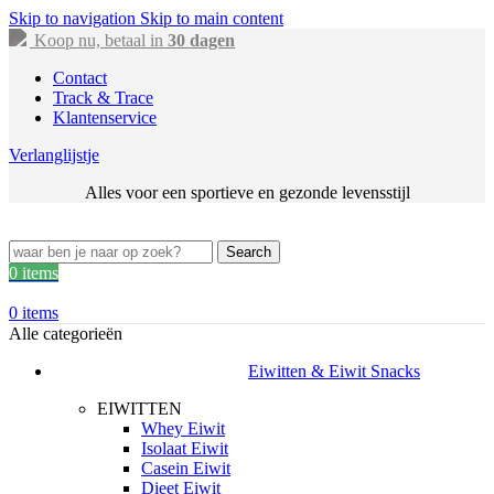
Skip to navigation
Skip to main content
Koop nu, betaal in
30 dagen
Contact
Track & Trace
Klantenservice
Verlanglijstje
Alles voor een sportieve en gezonde levensstijl
Search
0
items
0
items
Alle categorieën
Eiwitten & Eiwit Snacks
EIWITTEN
Whey Eiwit
Isolaat Eiwit
Casein Eiwit
Dieet Eiwit