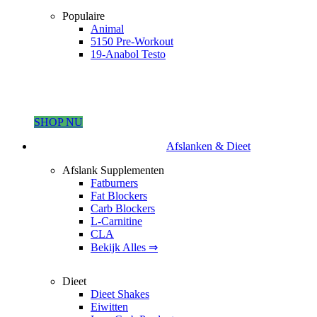
Populaire
Animal
5150 Pre-Workout
19-Anabol Testo
SHOP NU
Afslanken & Dieet
Afslank Supplementen
Fatburners
Fat Blockers
Carb Blockers
L-Carnitine
CLA
Bekijk Alles ⇒
Dieet
Dieet Shakes
Eiwitten