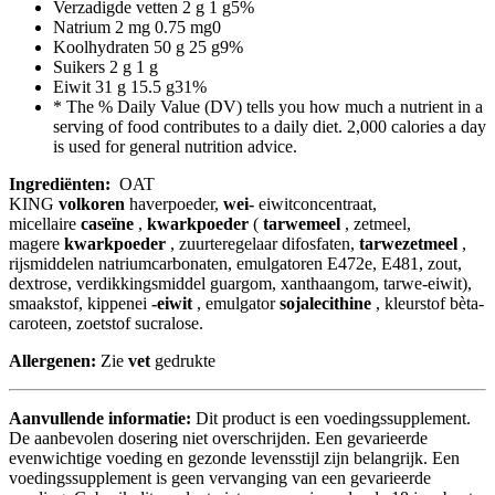
Verzadigde vetten
2 g
1 g
5%
Natrium
2 mg
0.75 mg
0
Koolhydraten
50 g
25 g
9%
Suikers
2 g
1 g
Eiwit
31 g
15.5 g
31%
* The % Daily Value (DV) tells you how much a nutrient in a
serving of food contributes to a daily diet. 2,000 calories a day
is used for general nutrition advice.
Ingrediënten:
OAT
KING
volkoren
haverpoeder,
wei-
eiwitconcentraat,
micellaire
caseïne
,
kwarkpoeder
(
tarwemeel
, zetmeel,
magere
kwarkpoeder
, zuurteregelaar difosfaten,
tarwezetmeel
,
rijsmiddelen natriumcarbonaten, emulgatoren E472e, E481, zout,
dextrose, verdikkingsmiddel guargom, xanthaangom, tarwe-eiwit),
smaakstof, kippenei
-eiwit
, emulgator
sojalecithine
, kleurstof bèta-
caroteen, zoetstof sucralose.
Allergenen:
Zie
vet
gedrukte
Aanvullende informatie:
Dit product is een voedingssupplement.
De aanbevolen dosering niet overschrijden. Een gevarieerde
evenwichtige voeding en gezonde levensstijl zijn belangrijk. Een
voedingssupplement is geen vervanging van een gevarieerde