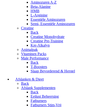
Aminozuren A-Z
Beta-Alanine
HMB
L-Arginine
Essentiële Aminozuren
Semi- Essentiële Aminozuren
Creatine
Back
Creatine Monohydrate
Creatine Pre-Training
Kre-Alkalyn
Animalpak
Vitaminen Packs
Male Performance
Back
T-Boosters
Slaap Bevorderend & Herstel
Afslanken & Dieet
Back
Afslank Supplementen
Back
Eetlust Beheersing
Fatburners
Fatburners Stim-Vrij