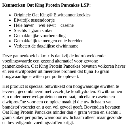
Kenmerken Oat King Protein Pancakes LSP:
Originele Oat King® Eiwitpannenkoekjes
Eiwitrijk tussendoortje
Hele haver + wei-eiwit + caseïne
Slechts 1 gram suiker
Gemakkelijke voorbereiding
Gemakkelijk te mengen en te bereiden
Verbetert de dagelijkse eiwitinname
Deze pannenkoek bakmix is ​​dankzij de indrukwekkende
voedingswaarde een gezond alternatief voor gewone
pannenkoeken. Oat King Protein Pancakes bevatten volkoren haver
en een eiwitpoeder uit meerdere bronnen dat bijna 16 gram
hoogwaardige eiwitten per portie oplevert.
Het product is speciaal ontwikkeld om hoogwaardige eiwitten te
leveren, gecombineerd met vezelrijke koolhydraten. Eiwitbronnen
zijn onder meer wei-proteïneconcentraat, micellaire caseïne en
eiwitproteïne voor een complete maaltijd die uw lichaam van
brandstof voorziet en u een vol gevoel geeft. Bovendien bevatten
Oat King Protein Pancakes minder dan 4 gram vetten en slechts 1
gram suiker per portie, waardoor uw lichaam alleen maar gezonde
en bevredigende voedingsstoffen krijgt.