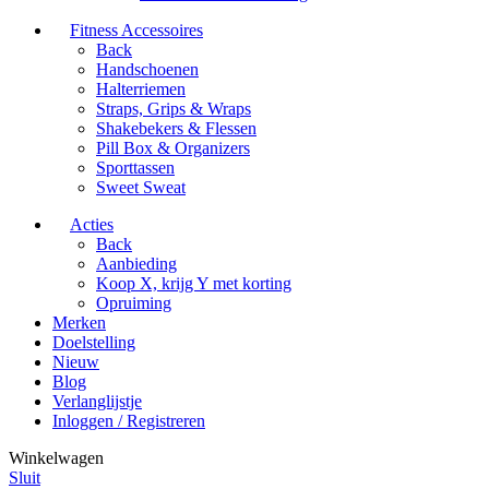
Fitness Accessoires
Back
Handschoenen
Halterriemen
Straps, Grips & Wraps
Shakebekers & Flessen
Pill Box & Organizers
Sporttassen
Sweet Sweat
Acties
Back
Aanbieding
Koop X, krijg Y met korting
Opruiming
Merken
Doelstelling
Nieuw
Blog
Verlanglijstje
Inloggen / Registreren
Winkelwagen
Sluit