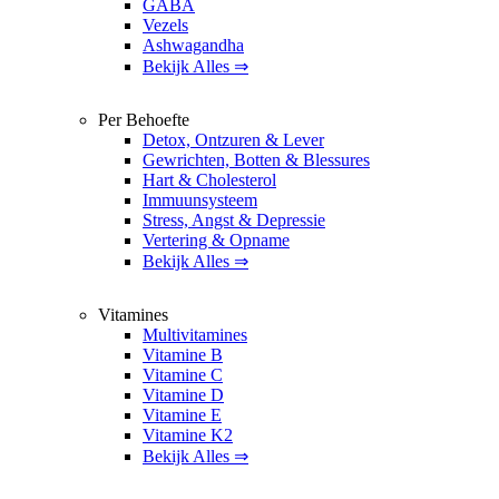
GABA
Vezels
Ashwagandha
Bekijk Alles ⇒
Per Behoefte
Detox, Ontzuren & Lever
Gewrichten, Botten & Blessures
Hart & Cholesterol
Immuunsysteem
Stress, Angst & Depressie
Vertering & Opname
Bekijk Alles ⇒
Vitamines
Multivitamines
Vitamine B
Vitamine C
Vitamine D
Vitamine E
Vitamine K2
Bekijk Alles ⇒