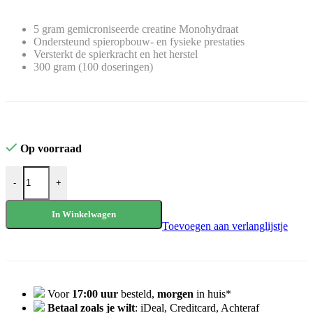
5 gram gemicroniseerde creatine Monohydraat
Ondersteund spieropbouw- en fysieke prestaties
Versterkt de spierkracht en het herstel
300 gram (100 doseringen)
Op voorraad
Mutant Creatine (300 gram) aantal
-
+
In Winkelwagen
Toevoegen aan verlanglijstje
Voor
17:00 uur
besteld,
morgen
in huis*
Betaal zoals je wilt
: iDeal, Creditcard, Achteraf