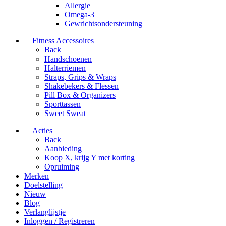
Allergie
Omega-3
Gewrichtsondersteuning
Fitness Accessoires
Back
Handschoenen
Halterriemen
Straps, Grips & Wraps
Shakebekers & Flessen
Pill Box & Organizers
Sporttassen
Sweet Sweat
Acties
Back
Aanbieding
Koop X, krijg Y met korting
Opruiming
Merken
Doelstelling
Nieuw
Blog
Verlanglijstje
Inloggen / Registreren