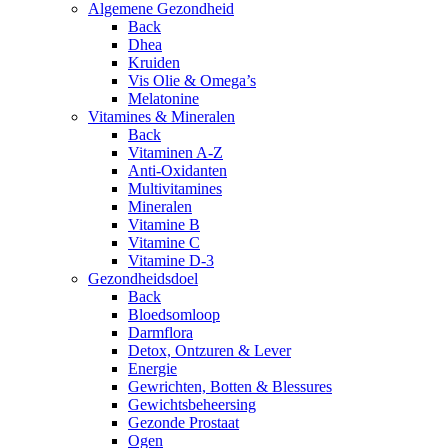
Algemene Gezondheid
Back
Dhea
Kruiden
Vis Olie & Omega’s
Melatonine
Vitamines & Mineralen
Back
Vitaminen A-Z
Anti-Oxidanten
Multivitamines
Mineralen
Vitamine B
Vitamine C
Vitamine D-3
Gezondheidsdoel
Back
Bloedsomloop
Darmflora
Detox, Ontzuren & Lever
Energie
Gewrichten, Botten & Blessures
Gewichtsbeheersing
Gezonde Prostaat
Ogen