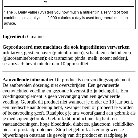
**
* The % Daily Value (DV) tells you how much a nutrient in a serving of food
contributes to a daily diet. 2,000 calories a day is used for general nutrition
advice.
Ingrediënt:
Creatine
Geproduceerd met machines die ook ingrediënten verwerken
uit:
tarwe, gerst en haver (glutenbronnen), schaal- en schelpdieren
(glucosaminebronnen); ei; tartrazine; pinda; melk; noten; selderij,
sesamzaad; bevat minder dan 10 ppm sulfiet.
Aanvullende informatie:
Dit product is een voedingssupplement.
De aanbevolen dosering niet overschrijden. Een gevarieerde
evenwichtige voeding en gezonde levensstijl zijn belangrijk. Een
voedingssupplement is geen vervanging van een gevarieerde
voeding. Gebruik dit product niet wanneer je onder de 18 jaar bent,
een medische aandoening hebt, zwanger bent of probeert te worden
of borstvoeding geeft. Raadpleeg je arts voorafgaand aan gebruik als
je medicijnen gebruikt. Gebruik dit product niet bij hart- en
vaataandoeningen, hoge bloeddruk, diabetes, glaucoom, schildklier-,
nier- of prostaatproblemen. Stop het gebruik als er ongewenste
bijwerkingen ontstaan als gevolg van dit product en raadpleeg je