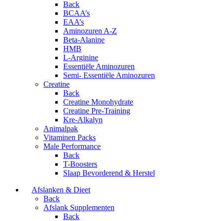
Back
BCAA’s
EAA’s
Aminozuren A-Z
Beta-Alanine
HMB
L-Arginine
Essentiële Aminozuren
Semi- Essentiële Aminozuren
Creatine
Back
Creatine Monohydrate
Creatine Pre-Training
Kre-Alkalyn
Animalpak
Vitaminen Packs
Male Performance
Back
T-Boosters
Slaap Bevorderend & Herstel
Afslanken & Dieet
Back
Afslank Supplementen
Back