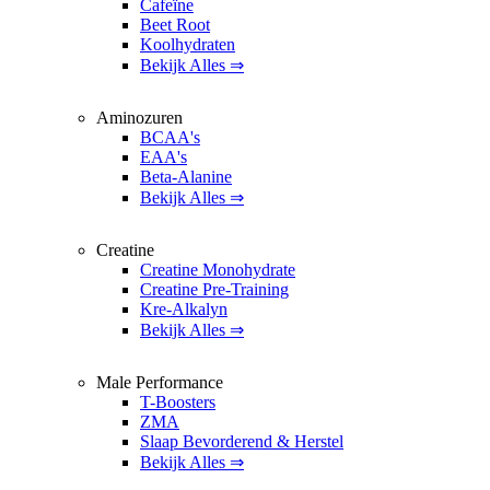
Cafeïne
Beet Root
Koolhydraten
Bekijk Alles ⇒
Aminozuren
BCAA's
EAA's
Beta-Alanine
Bekijk Alles ⇒
Creatine
Creatine Monohydrate
Creatine Pre-Training
Kre-Alkalyn
Bekijk Alles ⇒
Male Performance
T-Boosters
ZMA
Slaap Bevorderend & Herstel
Bekijk Alles ⇒