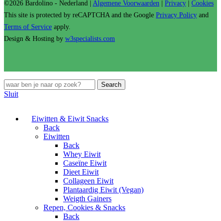
©2026 Bardolino - Nederland |
Algemene Voorwaarden
|
Privacy
|
Cookies
This site is protected by reCAPTCHA and the Google
Privacy Policy
and
Terms of Service
apply.
Design & Hosting by
w3specialists.com
Search
Sluit
Eiwitten & Eiwit Snacks
Back
Eiwitten
Back
Whey Eiwit
Caseïne Eiwit
Dieet Eiwit
Collageen Eiwit
Plantaardig Eiwit (Vegan)
Weigth Gainers
Repen, Cookies & Snacks
Back