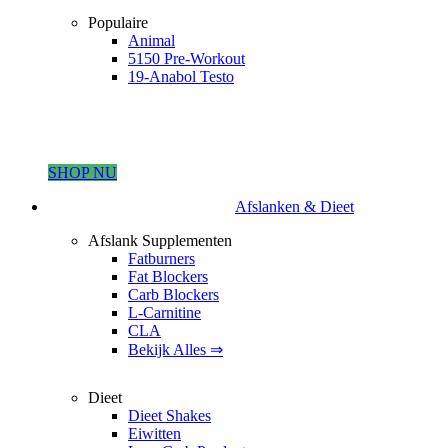
Populaire
Animal
5150 Pre-Workout
19-Anabol Testo
SHOP NU
Afslanken & Dieet
Afslank Supplementen
Fatburners
Fat Blockers
Carb Blockers
L-Carnitine
CLA
Bekijk Alles ⇒
Dieet
Dieet Shakes
Eiwitten