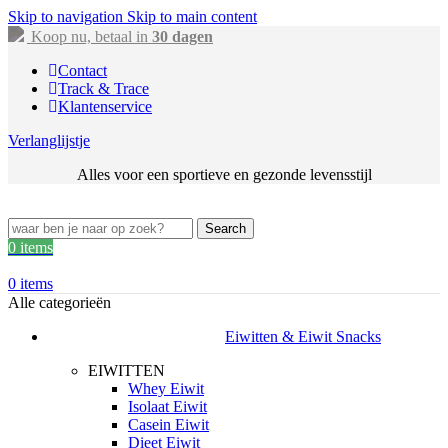
Skip to navigation
Skip to main content
Koop nu, betaal in
30 dagen
Contact
Track & Trace
Klantenservice
Verlanglijstje
Alles voor een sportieve en gezonde levensstijl
Search
0
items
0
items
Alle categorieën
Eiwitten & Eiwit Snacks
EIWITTEN
Whey Eiwit
Isolaat Eiwit
Casein Eiwit
Dieet Eiwit