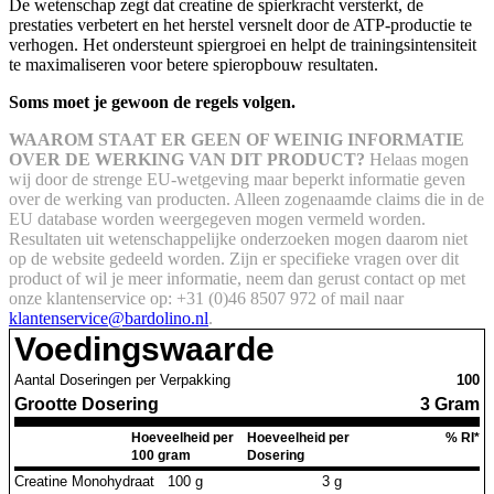
De wetenschap zegt dat creatine de spierkracht versterkt, de
prestaties verbetert en het herstel versnelt door de ATP-productie te
verhogen. Het ondersteunt spiergroei en helpt de trainingsintensiteit
te maximaliseren voor betere spieropbouw resultaten.
Soms moet je gewoon de regels volgen.
WAAROM STAAT ER GEEN OF WEINIG INFORMATIE
OVER DE WERKING VAN DIT PRODUCT?
Helaas mogen
wij door de strenge EU-wetgeving maar beperkt informatie geven
over de werking van producten. Alleen zogenaamde claims die in de
EU database worden weergegeven mogen vermeld worden.
Resultaten uit wetenschappelijke onderzoeken mogen daarom niet
op de website gedeeld worden.
Zijn er specifieke vragen over dit
product of wil je meer informatie, neem dan gerust contact op met
onze klantenservice op: +31 (0)46 8507 972 of mail naar
klantenservice@bardolino.nl
.
Voedingswaarde
Aantal Doseringen per Verpakking
100
Grootte Dosering
3 Gram
Hoeveelheid per
Hoeveelheid per
% RI*
100 gram
Dosering
Creatine Monohydraat
100 g
3 g