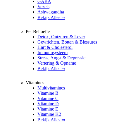
GABA
Vezels
Ashwagandha
Bekijk Alles ⇒
Per Behoefte
Detox, Ontzuren & Lever
Gewrichten, Botten & Blessures
Hart & Cholesterol
Immuunsysteem
Stress, Angst & Depressie
Vertering & Opname
Bekijk Alles ⇒
Vitamines
Multivitamines
Vitamine B
Vitamine C
Vitamine D
Vitamine E
Vitamine K2
Bekijk Alles ⇒