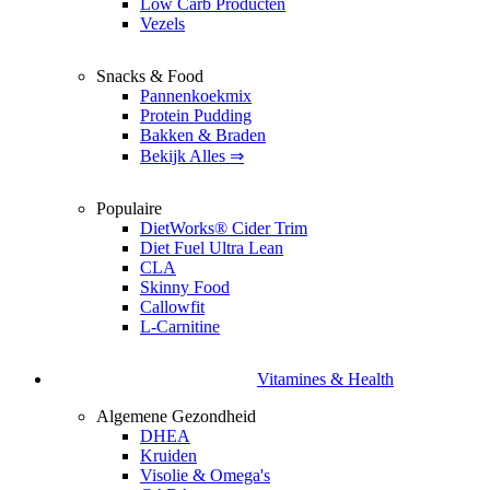
Low Carb Producten
Vezels
Snacks & Food
Pannenkoekmix
Protein Pudding
Bakken & Braden
Bekijk Alles ⇒
Populaire
DietWorks® Cider Trim
Diet Fuel Ultra Lean
CLA
Skinny Food
Callowfit
L-Carnitine
Vitamines & Health
Algemene Gezondheid
DHEA
Kruiden
Visolie & Omega's