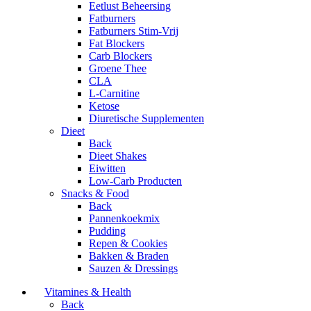
Eetlust Beheersing
Fatburners
Fatburners Stim-Vrij
Fat Blockers
Carb Blockers
Groene Thee
CLA
L-Carnitine
Ketose
Diuretische Supplementen
Dieet
Back
Dieet Shakes
Eiwitten
Low-Carb Producten
Snacks & Food
Back
Pannenkoekmix
Pudding
Repen & Cookies
Bakken & Braden
Sauzen & Dressings
Vitamines & Health
Back