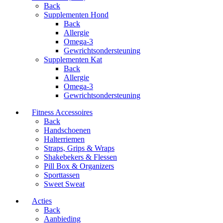
Back
Supplementen Hond
Back
Allergie
Omega-3
Gewrichtsondersteuning
Supplementen Kat
Back
Allergie
Omega-3
Gewrichtsondersteuning
Fitness Accessoires
Back
Handschoenen
Halterriemen
Straps, Grips & Wraps
Shakebekers & Flessen
Pill Box & Organizers
Sporttassen
Sweet Sweat
Acties
Back
Aanbieding