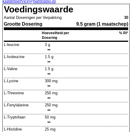
klantenservice@bardolino.nl
.
Voedingswaarde
Aantal Doseringen per Verpakking
30
Grootte Dosering
9.5 gram (1 maatschep)
Hoeveelheid per
% RI*
Dosering
L-leucine
3 g
**
L-Isoleucine
1.5 g
**
L-Valine
1.5 g
**
L-Lysine
300 mg
**
L-Threonine
250 mg
**
L-Fenylalanine
250 mg
**
L-Tryptofaan
50 mg
**
L-Histidine
25 mg