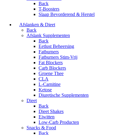
Back
T-Boosters
Slaap Bevorderend & Herstel
Afslanken & Dieet
Back
Afslank Supplementen
Back
Eetlust Beheersing
Fatburners
Fatburners Stim-Vrij
Fat Blockers
Carb Blockers
Groene Thee
CLA
L-Carnitine
Ketose
Diuretische Supplementen
Dieet
Back
Dieet Shakes
Eiwitten
Low-Carb Producten
Snacks & Food
Back