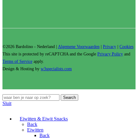
©2026 Bardolino - Nederland |
Algemene Voorwaarden
|
Privacy
|
Cookies
This site is protected by reCAPTCHA and the Google
Privacy Policy
and
Terms of Service
apply.
Design & Hosting by
w3specialists.com
Search
Sluit
Eiwitten & Eiwit Snacks
Back
Eiwitten
Back