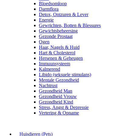
Bloedsomloop
Darmflora
Detox, Ontzuren & Lever
Energie
Gewrichten, Botten & Blessures
Gewichtsbeheersing
Gezonde Prostaat
Ogen
Haar, Nagels & Huid
Hart & Cholesterol
Hersenen & Geheugen
Immuunsysteem
Kalmerend
Libido (seksuele stimulans)
Mentale Gezondheid
Nachtrust
Gezondheid Man
Gezondheid Vrouw
Gezondheid Kind
Stress, Angst & Depressie
Vertering & Opname
Huisdieren (Pets)