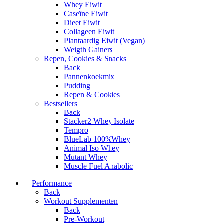
Whey Eiwit
Caseïne Eiwit
Dieet Eiwit
Collageen Eiwit
Plantaardig Eiwit (Vegan)
Weigth Gainers
Repen, Cookies & Snacks
Back
Pannenkoekmix
Pudding
Repen & Cookies
Bestsellers
Back
Stacker2 Whey Isolate
Tempro
BlueLab 100%Whey
Animal Iso Whey
Mutant Whey
Muscle Fuel Anabolic
Performance
Back
Workout Supplementen
Back
Pre-Workout