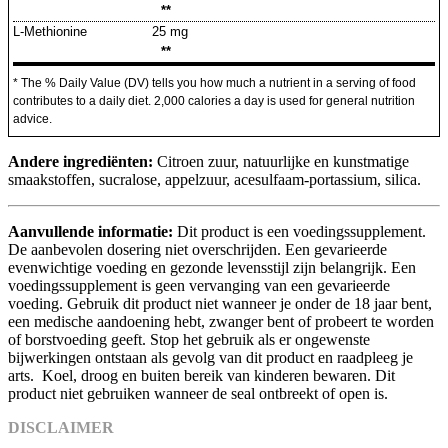
**
L-Methionine
25 mg
**
* The % Daily Value (DV) tells you how much a nutrient in a serving of food
contributes to a daily diet. 2,000 calories a day is used for general nutrition
advice.
Andere ingrediënten:
Citroen zuur, natuurlijke en kunstmatige
smaakstoffen, sucralose, appelzuur, acesulfaam-portassium, silica.
Aanvullende informatie:
Dit product is een voedingssupplement.
De aanbevolen dosering niet overschrijden. Een gevarieerde
evenwichtige voeding en gezonde levensstijl zijn belangrijk. Een
voedingssupplement is geen vervanging van een gevarieerde
voeding. Gebruik dit product niet wanneer je onder de 18 jaar bent,
een medische aandoening hebt, zwanger bent of probeert te worden
of borstvoeding geeft. Stop het gebruik als er ongewenste
bijwerkingen ontstaan als gevolg van dit product en raadpleeg je
arts. Koel, droog en buiten bereik van kinderen bewaren. Dit
product niet gebruiken wanneer de seal ontbreekt of open is.
DISCLAIMER