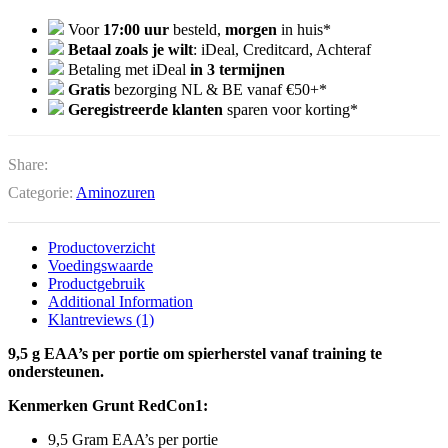
Voor
17:00 uur
besteld,
morgen
in huis*
Betaal zoals je wilt
: iDeal, Creditcard, Achteraf
Betaling met iDeal
in 3 termijnen
Gratis
bezorging NL & BE vanaf €50+*
Geregistreerde klanten
sparen voor korting*
Share:
Categorie:
Aminozuren
Productoverzicht
Voedingswaarde
Productgebruik
Additional Information
Klantreviews (1)
9,5 g EAA’s per portie om spierherstel vanaf training te
ondersteunen.
Kenmerken Grunt RedCon1:
9,5 Gram EAA’s per portie