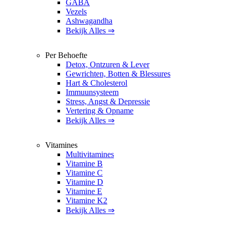
GABA
Vezels
Ashwagandha
Bekijk Alles ⇒
Per Behoefte
Detox, Ontzuren & Lever
Gewrichten, Botten & Blessures
Hart & Cholesterol
Immuunsysteem
Stress, Angst & Depressie
Vertering & Opname
Bekijk Alles ⇒
Vitamines
Multivitamines
Vitamine B
Vitamine C
Vitamine D
Vitamine E
Vitamine K2
Bekijk Alles ⇒