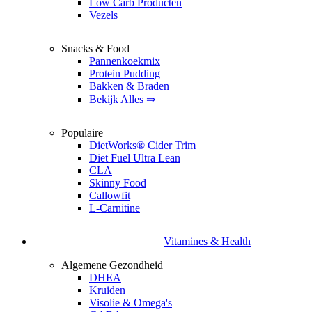
Low Carb Producten
Vezels
Snacks & Food
Pannenkoekmix
Protein Pudding
Bakken & Braden
Bekijk Alles ⇒
Populaire
DietWorks® Cider Trim
Diet Fuel Ultra Lean
CLA
Skinny Food
Callowfit
L-Carnitine
Vitamines & Health
Algemene Gezondheid
DHEA
Kruiden
Visolie & Omega's