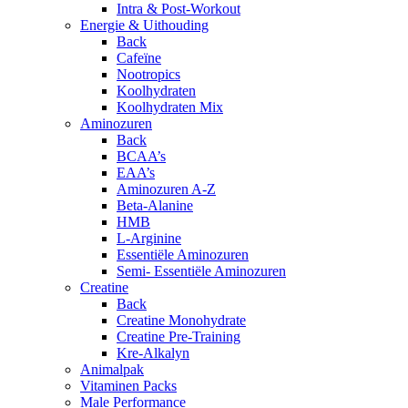
Intra & Post-Workout
Energie & Uithouding
Back
Cafeïne
Nootropics
Koolhydraten
Koolhydraten Mix
Aminozuren
Back
BCAA’s
EAA’s
Aminozuren A-Z
Beta-Alanine
HMB
L-Arginine
Essentiële Aminozuren
Semi- Essentiële Aminozuren
Creatine
Back
Creatine Monohydrate
Creatine Pre-Training
Kre-Alkalyn
Animalpak
Vitaminen Packs
Male Performance