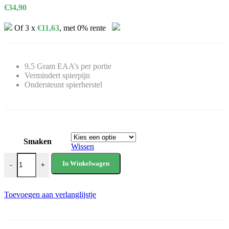
€
34,90
Of 3 x
€
11,63
, met 0% rente
9,5 Gram EAA’s per portie
Vermindert spierpijn
Ondersteunt spierherstel
Smaken
Wissen
Grunt EAA (30 servings) aantal
In Winkelwagen
-
+
Toevoegen aan verlanglijstje