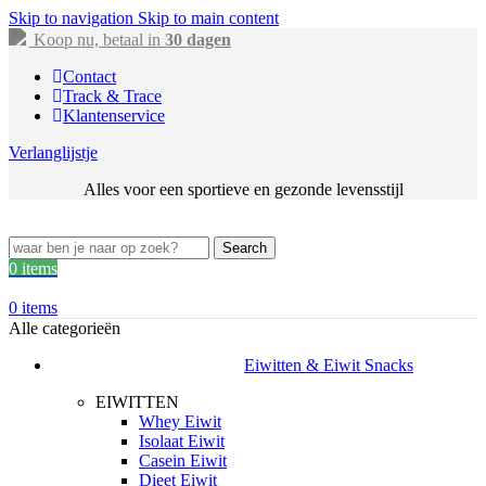
Skip to navigation
Skip to main content
Koop nu, betaal in
30 dagen
Contact
Track & Trace
Klantenservice
Verlanglijstje
Alles voor een sportieve en gezonde levensstijl
Search
0
items
0
items
Alle categorieën
Eiwitten & Eiwit Snacks
EIWITTEN
Whey Eiwit
Isolaat Eiwit
Casein Eiwit
Dieet Eiwit