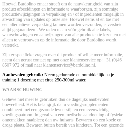
Hoewel Bardolino ernaar streeft om de nauwkeurigheid van zijn
product afbeeldingen en informatie te waarborgen, zijn sommige
productiewijzigingen in verpakking en / of ingrediënten mogelijk in
afwachting van updates op onze site. Hoewel items af en toe met
een alternatieve verpakking kunnen worden verzonden, is versheid
altijd gegarandeerd. We raden u aan vóór gebruik alle labels,
waarschuwingen en aanwijzingen van alle producten te lezen en niet
alleen te vertrouwen op de informatie die door Bardolino wordt
verstrekt.
Zijn er specifieke vragen over dit product of wil je meer informatie,
neem dan gerust contact op met onze klantenservice op: +31 (0)46
8507 972 of mail naar
klantenservice@bardolino.nl
.
Aanbevolen gebruik:
Neem gedurende en onmiddellijk na je
training 1 dosering met circa 250-300ml water.
WAARSCHUWING
Gelieve niet meer te gebruiken dan de dagelijks aanbevolen
hoeveelheid. Het is belangrijk dat u voedingssupplementen
combineert met een gezonde levensstijl en een evenwichtig
voedingspatroon. In geval van een medische aandoening of fysieke
ongemakken raadpleeg dan uw huisarts. Bewaren op een koele en
droge plaats. Bewaren buiten bereik van kinderen. Tot een gezonde