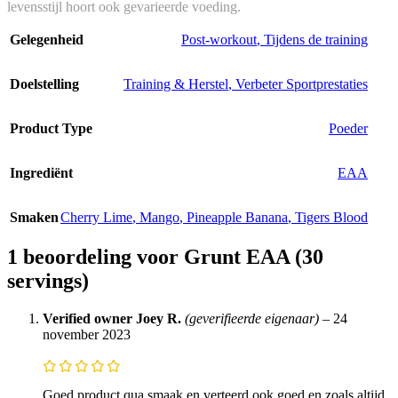
levensstijl hoort ook gevarieerde voeding.
Gelegenheid
Post-workout
,
Tijdens de training
Doelstelling
Training & Herstel
,
Verbeter Sportprestaties
Product Type
Poeder
Ingrediënt
EAA
Smaken
Cherry Lime
,
Mango
,
Pineapple Banana
,
Tigers Blood
1 beoordeling voor
Grunt EAA (30
servings)
Verified owner
Joey R.
(geverifieerde eigenaar)
–
24
november 2023
Goed product qua smaak en verteerd ook goed en zoals altijd