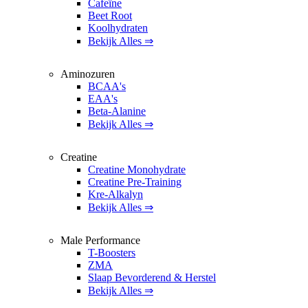
Cafeïne
Beet Root
Koolhydraten
Bekijk Alles ⇒
Aminozuren
BCAA's
EAA's
Beta-Alanine
Bekijk Alles ⇒
Creatine
Creatine Monohydrate
Creatine Pre-Training
Kre-Alkalyn
Bekijk Alles ⇒
Male Performance
T-Boosters
ZMA
Slaap Bevorderend & Herstel
Bekijk Alles ⇒