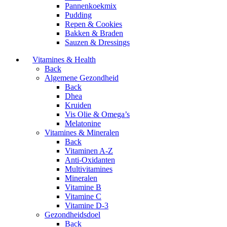
Pannenkoekmix
Pudding
Repen & Cookies
Bakken & Braden
Sauzen & Dressings
Vitamines & Health
Back
Algemene Gezondheid
Back
Dhea
Kruiden
Vis Olie & Omega’s
Melatonine
Vitamines & Mineralen
Back
Vitaminen A-Z
Anti-Oxidanten
Multivitamines
Mineralen
Vitamine B
Vitamine C
Vitamine D-3
Gezondheidsdoel
Back