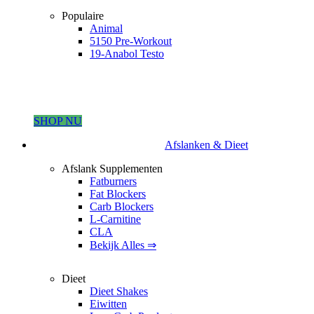
Populaire
Animal
5150 Pre-Workout
19-Anabol Testo
SHOP NU
Afslanken & Dieet
Afslank Supplementen
Fatburners
Fat Blockers
Carb Blockers
L-Carnitine
CLA
Bekijk Alles ⇒
Dieet
Dieet Shakes
Eiwitten