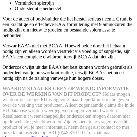
Vermindert spierpijn
Ondersteunt spierherstel
Voor de atleet of bodybuilder die het herstel serieus neemt. Grunt is
een krachtige en effectieve EAA-formulering met 9 aminozuren die
nodig zijn om nieuw te groeien en bestaande spiermassa te
behouden.
Verwar EAA’s niet met BCAA. Hoewel beide door het lichaam
nodig zijn en alleen worden verstrekt via voeding of suppletie, zijn
EAA’s een complete eiwitbron, terwijl BCAA dat niet zijn.
Onderzoek wijst uit dat EAA’s het best kunnen worden gebruikt als
onderdeel van je pre-workoutroutine, terwijl BCAA’s het meest
nuttig zijn na de training vanwege hun hogere doses.
WAAROM STAAT ER GEEN OF WEINIG INFORMATIE
OVER DE WERKING VAN DIT PRODUCT?
Helaas mogen
wij door de strenge EU-wetgeving maar beperkt informatie geven
over de werking van producten. Alleen zogenaamde claims die in de
EU database worden weergegeven mogen vermeld worden.
Resultaten uit wetenschappelijke onderzoeken mogen daarom niet
op de website gedeeld worden.
Zijn er specifieke vragen over dit
product of wil je meer informatie, neem dan gerust contact op met
onze klantenservice op: +31 (0)46 8507 972 of mail naar