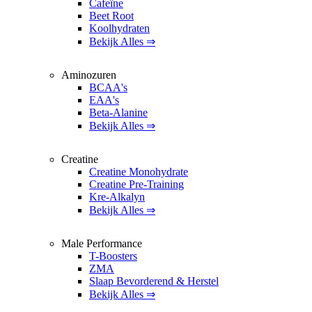
Cafeïne
Beet Root
Koolhydraten
Bekijk Alles ⇒
Aminozuren
BCAA's
EAA's
Beta-Alanine
Bekijk Alles ⇒
Creatine
Creatine Monohydrate
Creatine Pre-Training
Kre-Alkalyn
Bekijk Alles ⇒
Male Performance
T-Boosters
ZMA
Slaap Bevorderend & Herstel
Bekijk Alles ⇒