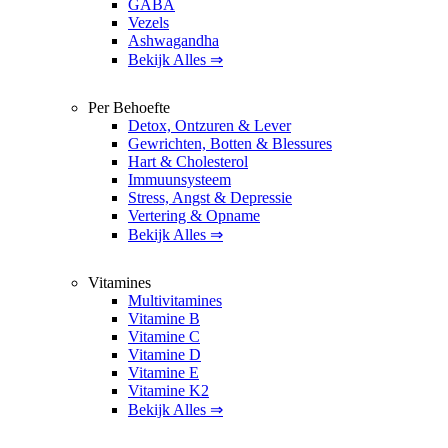
GABA
Vezels
Ashwagandha
Bekijk Alles ⇒
Per Behoefte
Detox, Ontzuren & Lever
Gewrichten, Botten & Blessures
Hart & Cholesterol
Immuunsysteem
Stress, Angst & Depressie
Vertering & Opname
Bekijk Alles ⇒
Vitamines
Multivitamines
Vitamine B
Vitamine C
Vitamine D
Vitamine E
Vitamine K2
Bekijk Alles ⇒