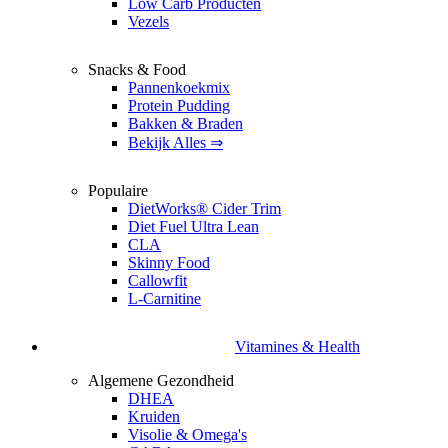
Low Carb Producten
Vezels
Snacks & Food
Pannenkoekmix
Protein Pudding
Bakken & Braden
Bekijk Alles ⇒
Populaire
DietWorks® Cider Trim
Diet Fuel Ultra Lean
CLA
Skinny Food
Callowfit
L-Carnitine
Vitamines & Health
Algemene Gezondheid
DHEA
Kruiden
Visolie & Omega's