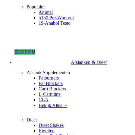
Populaire
Animal
5150 Pre-Workout
19-Anabol Testo
SHOP NU
Afslanken & Dieet
Afslank Supplementen
Fatburners
Fat Blockers
Carb Blockers
L-Carnitine
CLA
Bekijk Alles ⇒
Dieet
Dieet Shakes
Eiwitten