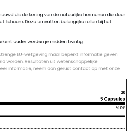
ouwd als de koning van de natuurlijke hormonen die door
t lichaam. Deze omvatten belangrijke rollen bij het
tekent ouder worden je midden twintig.
strenge EU-wetgeving maar beperkt informatie geven
d worden. Resultaten uit wetenschappelijke
je meer informatie, neem dan gerust contact op met onze
30
5 Capsules
% RI*