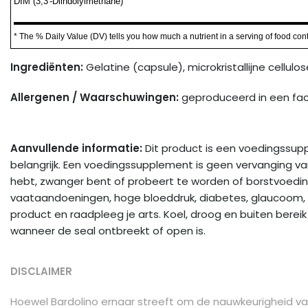
DIM (3,3'-Diindolylmethane)
* The % Daily Value (DV) tells you how much a nutrient in a serving of food contri
Ingrediënten:
Gelatine (capsule), microkristallijne cellul
Allergenen / Waarschuwingen:
geproduceerd in een facil
Aanvullende informatie:
Dit product is een voedingssupp
belangrijk. Een voedingssupplement is geen vervanging va
hebt, zwanger bent of probeert te worden of borstvoeding 
vaataandoeningen, hoge bloeddruk, diabetes, glaucoom, sc
product en raadpleeg je arts. Koel, droog en buiten bereik v
wanneer de seal ontbreekt of open is.
DISCLAIMER
Hoewel Bardolino ernaar streeft om de nauwkeurigheid van