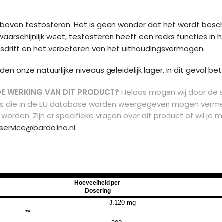
 boven testosteron. Het is geen wonder dat het wordt besch
rschijnlijk weet, testosteron heeft een reeks functies in he
tsdrift en het verbeteren van het uithoudingsvermogen.
 onze natuurlijke niveaus geleidelijk lager. In dit geval be
DE WERKING VAN DIT PRODUCT?
Helaas mogen wij door de 
ms die in de EU database worden weergegeven mogen vermel
 worden.
Zijn er specifieke vragen over dit product of wil 
service@bardolino.nl
.
Hoeveelheid per
Dosering
3.120 mg
**