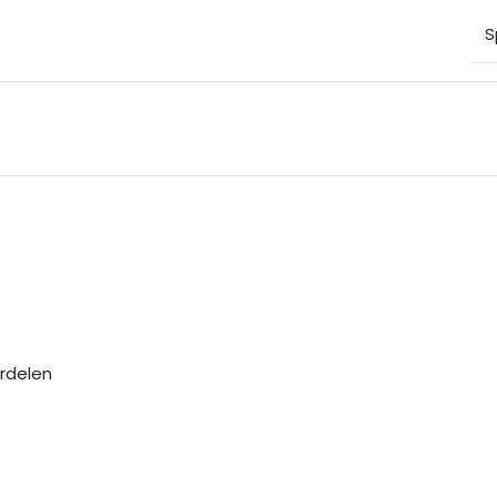
S
rdelen