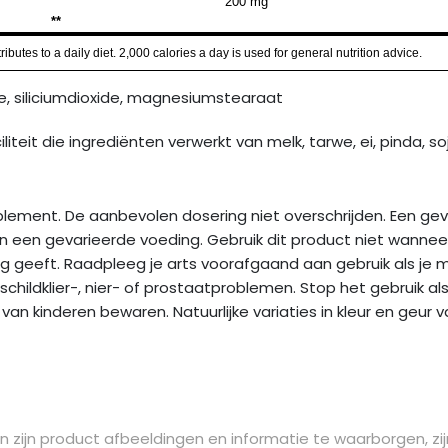
200 mg
**
butes to a daily diet. 2,000 calories a day is used for general nutrition advice.
ose, siliciumdioxide, magnesiumstearaat
iteit die ingrediënten verwerkt van melk, tarwe, ei, pinda, s
lement. De aanbevolen dosering niet overschrijden. Een gev
n een gevarieerde voeding. Gebruik dit product niet wannee
geeft. Raadpleeg je arts voorafgaand aan gebruik als je medi
hildklier-, nier- of prostaatproblemen. Stop het gebruik al
an kinderen bewaren. Natuurlijke variaties in kleur en geur va
 zijn product afbeeldingen en informatie te waarborgen, zij