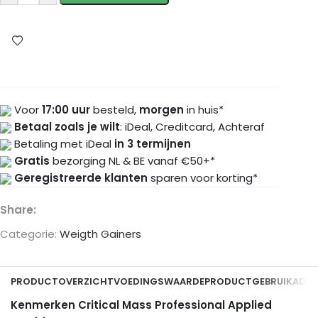
Voor
17:00 uur
besteld,
morgen
in huis*
Betaal zoals je wilt
: iDeal, Creditcard, Achteraf
Betaling met iDeal
in 3 termijnen
Gratis
bezorging NL & BE vanaf €50+*
Geregistreerde klanten
sparen voor korting*
Share:
Categorie:
Weigth Gainers
PRODUCTOVERZICHT
VOEDINGSWAARDE
PRODUCTGEBRUIK
ADDI
Kenmerken Critical Mass Professional Applied