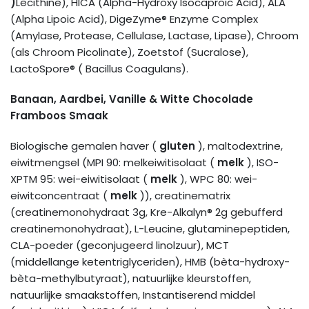
)
Lecithine), HICA (Alpha-Hydroxy Isocaproic Acid), ALA
(Alpha Lipoic Acid), DigeZyme® Enzyme Complex
(Amylase, Protease, Cellulase, Lactase, Lipase), Chroom
(als Chroom Picolinate), Zoetstof (Sucralose),
LactoSpore® ( Bacillus Coagulans).
Banaan, Aardbei, Vanille & Witte Chocolade
Framboos Smaak
Biologische gemalen haver (
gluten
), maltodextrine,
eiwitmengsel (MPI 90: melkeiwitisolaat (
melk
), ISO-
XPTM 95: wei-eiwitisolaat (
melk
), WPC 80: wei-
eiwitconcentraat (
melk
)), creatinematrix
(creatinemonohydraat 3g, Kre-Alkalyn® 2g gebufferd
creatinemonohydraat), L-Leucine, glutaminepeptiden,
CLA-poeder (geconjugeerd linolzuur), MCT
(middellange ketentriglyceriden), HMB (bèta-hydroxy-
bèta-methylbutyraat), natuurlijke kleurstoffen,
natuurlijke smaakstoffen, Instantiserend middel