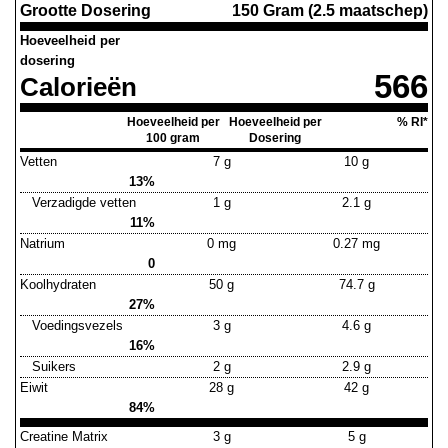
Grootte Dosering
150 Gram (2.5 maatschep)
Hoeveelheid per
dosering
566
Calorieën
Hoeveelheid per
Hoeveelheid per
% RI*
100 gram
Dosering
Vetten
7 g
10 g
13%
Verzadigde vetten
1 g
2.1 g
11%
Natrium
0 mg
0.27 mg
0
Koolhydraten
50 g
74.7 g
27%
Voedingsvezels
3 g
4.6 g
16%
Suikers
2 g
2.9 g
Eiwit
28 g
42 g
84%
Creatine Matrix
3 g
5 g