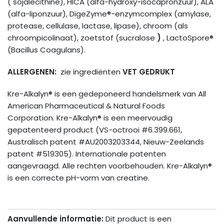
( sojalecithine), HICA (alfa-hydroxy-isocapronzuur), ALA
(alfa-liponzuur), DigeZyme®-enzymcomplex (amylase,
protease, cellulase, lactase, lipase), chroom (als
chroompicolinaat), zoetstof (sucralose
)
, LactoSpore®
(Bacillus Coagulans).
ALLERGENEN:
zie ingrediënten
VET GEDRUKT
Kre-Alkalyn® is een gedeponeerd handelsmerk van All
American Pharmaceutical & Natural Foods
Corporation. Kre-Alkalyn® is een meervoudig
gepatenteerd product (VS-octrooi #6.399.661,
Australisch patent #AU2003203344, Nieuw-Zeelands
patent #519305). Internationale patenten
aangevraagd. Alle rechten voorbehouden. Kre-Alkalyn®
is een correcte pH-vorm van creatine.
Aanvullende informatie:
Dit product is een