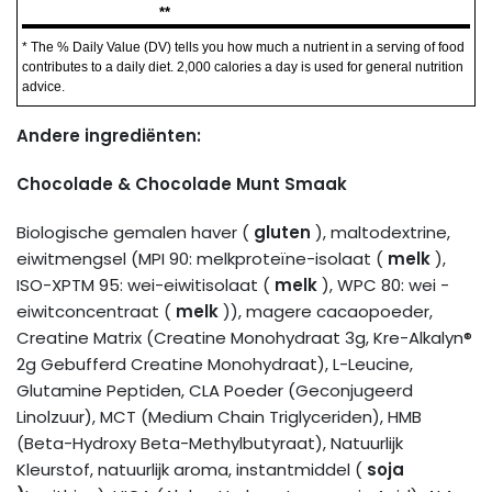
**
* The % Daily Value (DV) tells you how much a nutrient in a serving of food
contributes to a daily diet. 2,000 calories a day is used for general nutrition
advice.
Andere ingrediënten:
Chocolade & Chocolade Munt Smaak
Biologische gemalen haver (
gluten
), maltodextrine,
eiwitmengsel (MPI 90: melkproteïne-isolaat (
melk
),
ISO-XPTM 95: wei-eiwitisolaat (
melk
), WPC 80: wei -
eiwitconcentraat (
melk
)), magere cacaopoeder,
Creatine Matrix (Creatine Monohydraat 3g, Kre-Alkalyn®
2g Gebufferd Creatine Monohydraat), L-Leucine,
Glutamine Peptiden, CLA Poeder (Geconjugeerd
Linolzuur), MCT (Medium Chain Triglyceriden), HMB
(Beta-Hydroxy Beta-Methylbutyraat), Natuurlijk
Kleurstof, natuurlijk aroma, instantmiddel (
soja