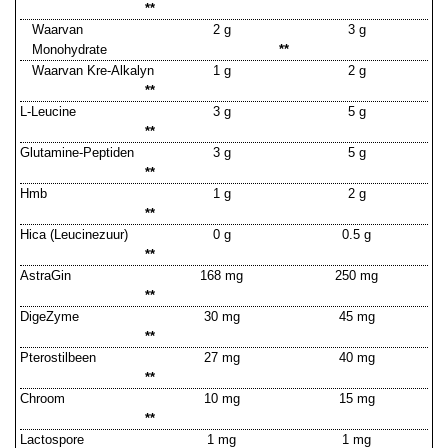
**
Waarvan
2 g
3 g
Monohydrate
**
Waarvan Kre-Alkalyn
1 g
2 g
**
L-Leucine
3 g
5 g
**
Glutamine-Peptiden
3 g
5 g
**
Hmb
1 g
2 g
**
Hica (Leucinezuur)
0 g
0.5 g
**
AstraGin
168 mg
250 mg
**
DigeZyme
30 mg
45 mg
**
Pterostilbeen
27 mg
40 mg
**
Chroom
10 mg
15 mg
**
Lactospore
1 mg
1 mg