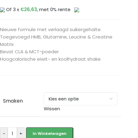
Of 3 x
€
26,63
, met 0% rente
Nieuwe formule met verlaagd suikergehalte
Toegevoegd HMB, Glutamine, Leucine & Creatine
Matrix
Bevat CLA & MCT-poeder
Hoogcalorische eiwit- en koolhydraat shake
Smaken
Wissen
-
+
In Winkelwagen