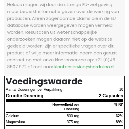
Helaas mogen wij door de strenge EU-wetgeving
maar beperkt informatie geven over de werking van
producten. Alleen zogenaamde claims die in de EU
database worden weergegeven mogen vermeld
worden. Resultaten uit wetenschappelijke
onderzoeken mogen daarom niet op de website
gedeeld worden.
Zijn er specifieke vragen over dit
product of wil je meer informatie, neem dan gerust
contact op met onze klantenservice op: +31 (0)46
8507 972 of mail naar
klantenservice@bardolino.nl
.
Voedingswaarde
Aantal Doseringen per Verpakking
30
Grootte Dosering
2 Capsules
Hoeveelheid per
% RI*
Dosering
Calcium
800 mg
62%
Magnesium
375 mg
89%