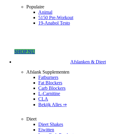
Populaire
Animal
5150 Pre-Workout
19-Anabol Testo
SHOP NU
Afslanken & Dieet
Afslank Supplementen
Fatburners
Fat Blockers
Carb Blockers
L-Carnitine
CLA
Bekijk Alles ⇒
Dieet
Dieet Shakes
Eiwitten