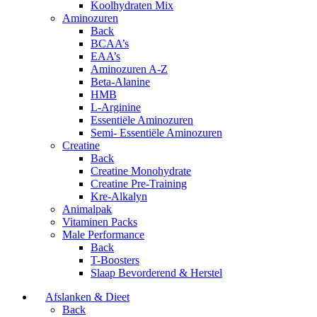
Koolhydraten Mix
Aminozuren
Back
BCAA’s
EAA’s
Aminozuren A-Z
Beta-Alanine
HMB
L-Arginine
Essentiële Aminozuren
Semi- Essentiële Aminozuren
Creatine
Back
Creatine Monohydrate
Creatine Pre-Training
Kre-Alkalyn
Animalpak
Vitaminen Packs
Male Performance
Back
T-Boosters
Slaap Bevorderend & Herstel
Afslanken & Dieet
Back