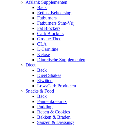
Afslank Supplementen
Back
Eetlust Beheersing
Fatburners
Fatburners Stim-Vrij
Fat Blockers
Carb Blockers
Groene Thee
CLA
L-Carnitine
Ketose
Diuretische Supplementen
Dieet
Back
Dieet Shakes
Eiwitten
Low-Carb Producten
Snacks & Food
Back
Pannenkoekmix
Pudding
Repen & Cookies
Bakken & Braden
Sauzen & Dressings