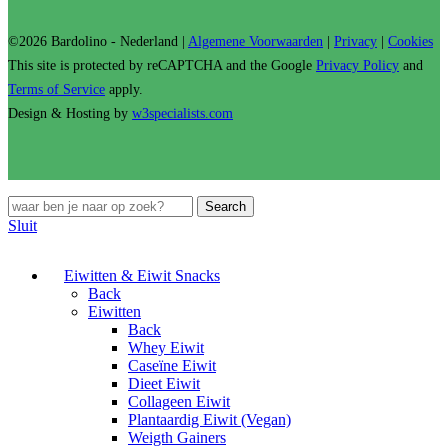
©2026 Bardolino - Nederland |
Algemene Voorwaarden
|
Privacy
|
Cookies
This site is protected by reCAPTCHA and the Google
Privacy Policy
and
Terms of Service
apply.
Design & Hosting by
w3specialists.com
Search
Sluit
Eiwitten & Eiwit Snacks
Back
Eiwitten
Back
Whey Eiwit
Caseïne Eiwit
Dieet Eiwit
Collageen Eiwit
Plantaardig Eiwit (Vegan)
Weigth Gainers