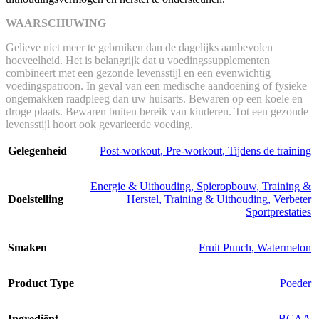
WAARSCHUWING
Gelieve niet meer te gebruiken dan de dagelijks aanbevolen
hoeveelheid. Het is belangrijk dat u voedingssupplementen
combineert met een gezonde levensstijl en een evenwichtig
voedingspatroon. In geval van een medische aandoening of fysieke
ongemakken raadpleeg dan uw huisarts. Bewaren op een koele en
droge plaats. Bewaren buiten bereik van kinderen. Tot een gezonde
levensstijl hoort ook gevarieerde voeding.
Gelegenheid
Post-workout
,
Pre-workout
,
Tijdens de training
Energie & Uithouding
,
Spieropbouw
,
Training &
Doelstelling
Herstel
,
Training & Uithouding
,
Verbeter
Sportprestaties
Smaken
Fruit Punch
,
Watermelon
Product Type
Poeder
Ingrediënt
BCAA