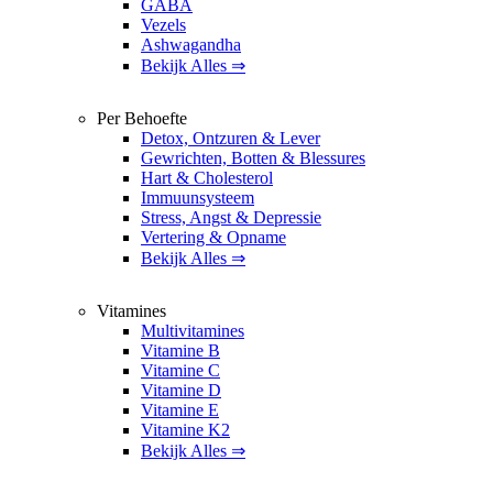
GABA
Vezels
Ashwagandha
Bekijk Alles ⇒
Per Behoefte
Detox, Ontzuren & Lever
Gewrichten, Botten & Blessures
Hart & Cholesterol
Immuunsysteem
Stress, Angst & Depressie
Vertering & Opname
Bekijk Alles ⇒
Vitamines
Multivitamines
Vitamine B
Vitamine C
Vitamine D
Vitamine E
Vitamine K2
Bekijk Alles ⇒