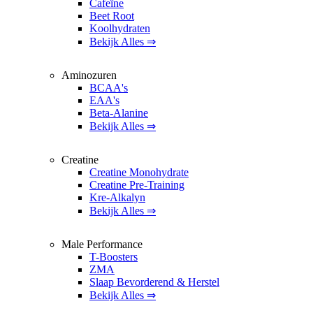
Cafeïne
Beet Root
Koolhydraten
Bekijk Alles ⇒
Aminozuren
BCAA's
EAA's
Beta-Alanine
Bekijk Alles ⇒
Creatine
Creatine Monohydrate
Creatine Pre-Training
Kre-Alkalyn
Bekijk Alles ⇒
Male Performance
T-Boosters
ZMA
Slaap Bevorderend & Herstel
Bekijk Alles ⇒