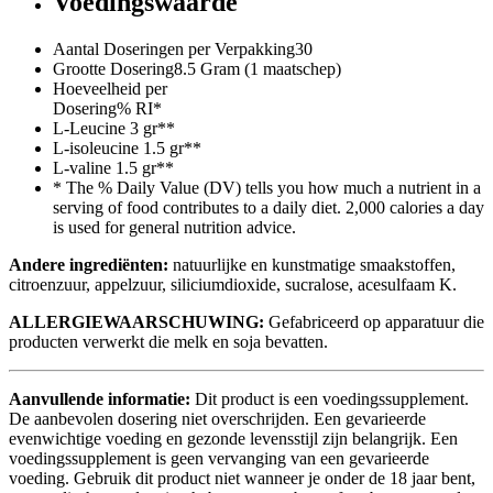
Voedingswaarde
Aantal Doseringen per Verpakking
30
Grootte Dosering
8.5 Gram (1 maatschep)
Hoeveelheid per
Dosering
% RI*
L-Leucine
3 gr
**
L-isoleucine
1.5 gr
**
L-valine
1.5 gr
**
* The % Daily Value (DV) tells you how much a nutrient in a
serving of food contributes to a daily diet. 2,000 calories a day
is used for general nutrition advice.
Andere ingrediënten:
natuurlijke en kunstmatige smaakstoffen,
citroenzuur, appelzuur, siliciumdioxide, sucralose, acesulfaam K.
ALLERGIEWAARSCHUWING:
Gefabriceerd op apparatuur die
producten verwerkt die melk en soja bevatten.
Aanvullende informatie:
Dit product is een voedingssupplement.
De aanbevolen dosering niet overschrijden. Een gevarieerde
evenwichtige voeding en gezonde levensstijl zijn belangrijk. Een
voedingssupplement is geen vervanging van een gevarieerde
voeding. Gebruik dit product niet wanneer je onder de 18 jaar bent,