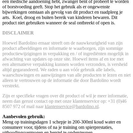
een medische aandoening hebt, zwanger bent of probeert te worden
of borstvoeding geeft. Stop het gebruik als er ongewenste
bijwerkingen ontstaan als gevolg van dit product en raadpleeg je
arts. Koel, droog en buiten bereik van kinderen bewaren. Dit
product niet gebruiken wanneer de seal ontbreekt of open is.
DISCLAIMER
Hoewel Bardolino ernaar streeft om de nauwkeurigheid van zijn
product afbeeldingen en informatie te waarborgen, zijn sommige
productiewijzigingen in verpakking en / of ingrediënten mogelijk in
afwachting van updates op onze site. Hoewel items af en toe met
een alternatieve verpakking kunnen worden verzonden, is versheid
altijd gegarandeerd. We raden u aan vóór gebruik alle labels,
waarschuwingen en aanwijzingen van alle producten te lezen en niet
alleen te vertrouwen op de informatie die door Bardolino wordt
verstrekt.
Zijn er specifieke vragen over dit product of wil je meer informatie,
neem dan gerust contact op met onze klantenservice op: +31 (0)46
8507 972 of mail naar
klantenservice@bardolino.nl
.
Aanbevolen gebruik:
Meng op trainingsdagen 1 schepje in 200-300ml koud water en
consumeer voor, tijdens of na je training om spierprestaties,
uithoudingsvermogen en herstel te ondersteunen.