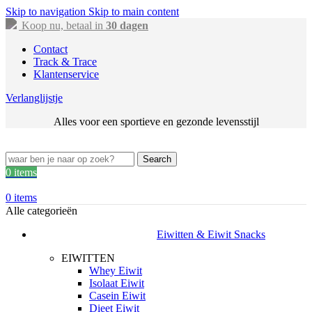
Skip to navigation
Skip to main content
Koop nu, betaal in
30 dagen
Contact
Track & Trace
Klantenservice
Verlanglijstje
Alles voor een sportieve en gezonde levensstijl
Search
0
items
0
items
Alle categorieën
Eiwitten & Eiwit Snacks
EIWITTEN
Whey Eiwit
Isolaat Eiwit
Casein Eiwit
Dieet Eiwit