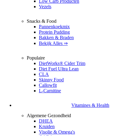
Low Carb Producten
Vezels
Snacks & Food
Pannenkoekmix
Protein Pudding
Bakken & Braden
Bekijk Alles ⇒
Populaire
DietWorks® Cider Trim
Diet Fuel Ultra Lean
CLA
Skinny Food
Callowfit
L-Carnitine
Vitamines & Health
Algemene Gezondheid
DHEA
Kruiden
Visolie & Omega's