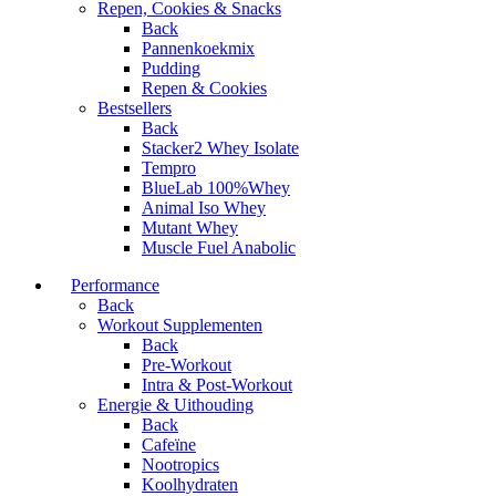
Repen, Cookies & Snacks
Back
Pannenkoekmix
Pudding
Repen & Cookies
Bestsellers
Back
Stacker2 Whey Isolate
Tempro
BlueLab 100%Whey
Animal Iso Whey
Mutant Whey
Muscle Fuel Anabolic
Performance
Back
Workout Supplementen
Back
Pre-Workout
Intra & Post-Workout
Energie & Uithouding
Back
Cafeïne
Nootropics
Koolhydraten