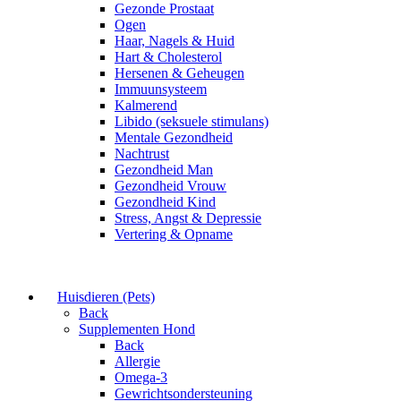
Gezonde Prostaat
Ogen
Haar, Nagels & Huid
Hart & Cholesterol
Hersenen & Geheugen
Immuunsysteem
Kalmerend
Libido (seksuele stimulans)
Mentale Gezondheid
Nachtrust
Gezondheid Man
Gezondheid Vrouw
Gezondheid Kind
Stress, Angst & Depressie
Vertering & Opname
Huisdieren (Pets)
Back
Supplementen Hond
Back
Allergie
Omega-3
Gewrichtsondersteuning