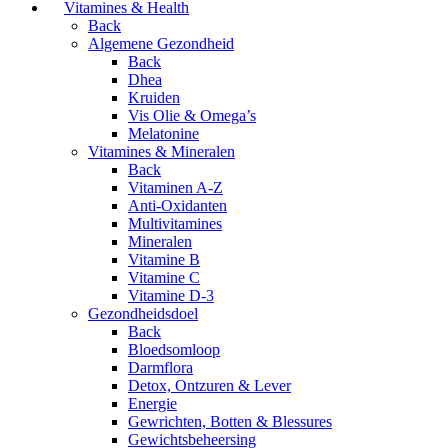
Vitamines & Health
Back
Algemene Gezondheid
Back
Dhea
Kruiden
Vis Olie & Omega’s
Melatonine
Vitamines & Mineralen
Back
Vitaminen A-Z
Anti-Oxidanten
Multivitamines
Mineralen
Vitamine B
Vitamine C
Vitamine D-3
Gezondheidsdoel
Back
Bloedsomloop
Darmflora
Detox, Ontzuren & Lever
Energie
Gewrichten, Botten & Blessures
Gewichtsbeheersing