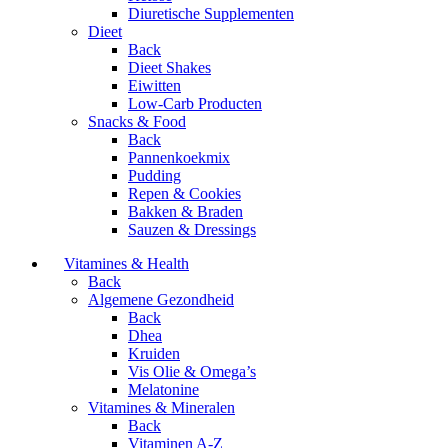
Diuretische Supplementen
Dieet
Back
Dieet Shakes
Eiwitten
Low-Carb Producten
Snacks & Food
Back
Pannenkoekmix
Pudding
Repen & Cookies
Bakken & Braden
Sauzen & Dressings
Vitamines & Health
Back
Algemene Gezondheid
Back
Dhea
Kruiden
Vis Olie & Omega’s
Melatonine
Vitamines & Mineralen
Back
Vitaminen A-Z