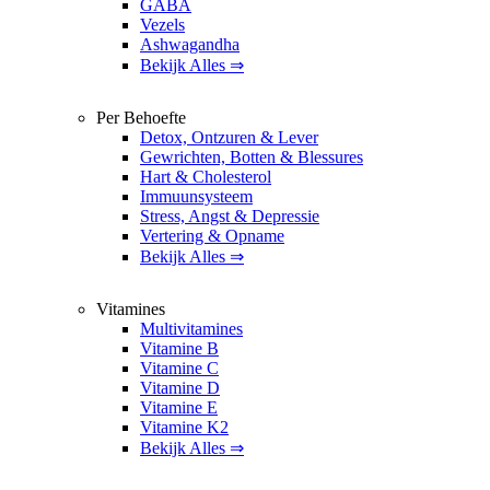
GABA
Vezels
Ashwagandha
Bekijk Alles ⇒
Per Behoefte
Detox, Ontzuren & Lever
Gewrichten, Botten & Blessures
Hart & Cholesterol
Immuunsysteem
Stress, Angst & Depressie
Vertering & Opname
Bekijk Alles ⇒
Vitamines
Multivitamines
Vitamine B
Vitamine C
Vitamine D
Vitamine E
Vitamine K2
Bekijk Alles ⇒