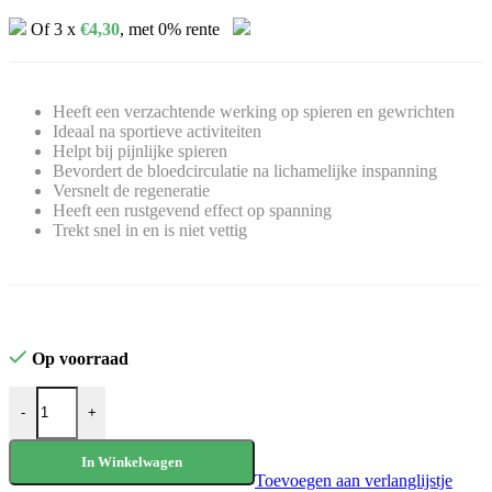
Of 3 x
€
4,30
, met 0% rente
Heeft een verzachtende werking op spieren en gewrichten
Ideaal na sportieve activiteiten
Helpt bij pijnlijke spieren
Bevordert de bloedcirculatie na lichamelijke inspanning
Versnelt de regeneratie
Heeft een rustgevend effect op spanning
Trekt snel in en is niet vettig
Op voorraad
Arlberger Murmelin® Sport- und Gelenkssalbe (60ml) aantal
-
+
In Winkelwagen
Toevoegen aan verlanglijstje