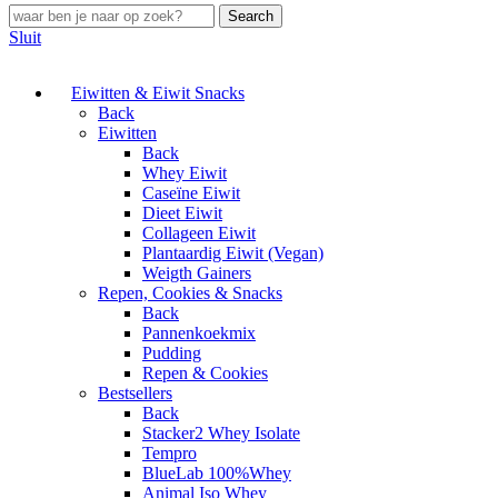
Search
Sluit
Eiwitten & Eiwit Snacks
Back
Eiwitten
Back
Whey Eiwit
Caseïne Eiwit
Dieet Eiwit
Collageen Eiwit
Plantaardig Eiwit (Vegan)
Weigth Gainers
Repen, Cookies & Snacks
Back
Pannenkoekmix
Pudding
Repen & Cookies
Bestsellers
Back
Stacker2 Whey Isolate
Tempro
BlueLab 100%Whey
Animal Iso Whey