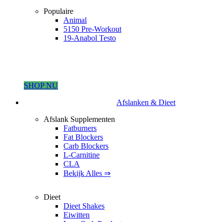
Populaire
Animal
5150 Pre-Workout
19-Anabol Testo
SHOP NU
Afslanken & Dieet
Afslank Supplementen
Fatburners
Fat Blockers
Carb Blockers
L-Carnitine
CLA
Bekijk Alles ⇒
Dieet
Dieet Shakes
Eiwitten