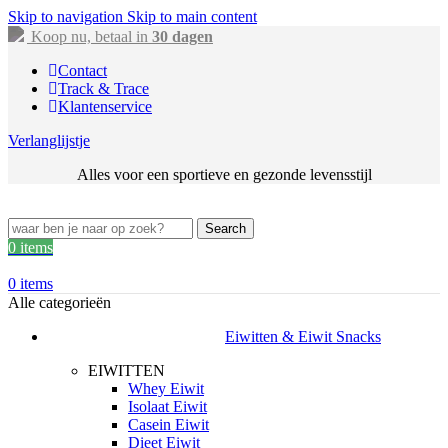
Skip to navigation
Skip to main content
Koop nu, betaal in
30 dagen
Contact
Track & Trace
Klantenservice
Verlanglijstje
Alles voor een sportieve en gezonde levensstijl
Search
0
items
0
items
Alle categorieën
Eiwitten & Eiwit Snacks
EIWITTEN
Whey Eiwit
Isolaat Eiwit
Casein Eiwit
Dieet Eiwit