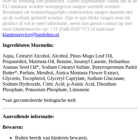
over de werking van producten. Alleen zogenaamde claims die in de
EU database worden weergegeven mogen vermeld worden.
Resultaten uit wetenschappelijke onderzoeken mogen daarom niet
op de website gedeeld worden.
Zijn er specifieke vragen over dit
product of wil je meer informatie, neem dan gerust contact op met
onze klantenservice op: +31 (0)46 8507 972 of mail naar
klantenservice@bardolino.nl
.
Ingrediënten Murmelin:
Aqua, Cetearyl Alcohol, Alcohol, Pinus Mugo Leaf Oil,
Propanediol, Marmota Oil, Betaine, Isoamyl Laurate, Helianthus
Annuus Seed Oil*, Sodium Cetearyl Sulfate, Butyrospermum Parkii
Butter*, Parfum, Menthol, Arnica Montana Flower Extract,
Glycerin, Tocopherol, Glyceryl Caprylate, Sodium Gluconate,
Sodium Hydroxide, Citric Acid, p-Anisic Acid, Disodium
Phosphate, Potassium Phosphate, Limonene
*van gecontroleerde biologische teelt
Aanvullende informatie:
Bewaren:
Buiten bereik van kinderen bewaren.