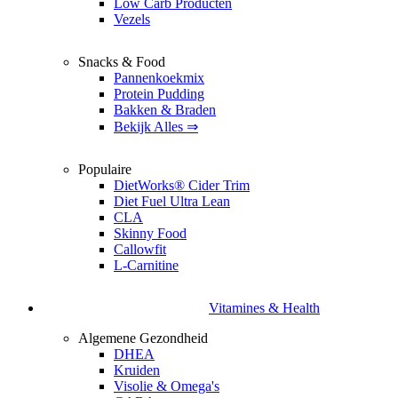
Low Carb Producten
Vezels
Snacks & Food
Pannenkoekmix
Protein Pudding
Bakken & Braden
Bekijk Alles ⇒
Populaire
DietWorks® Cider Trim
Diet Fuel Ultra Lean
CLA
Skinny Food
Callowfit
L-Carnitine
Vitamines & Health
Algemene Gezondheid
DHEA
Kruiden
Visolie & Omega's