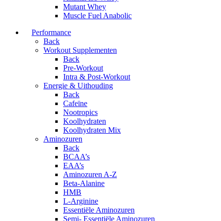
Mutant Whey
Muscle Fuel Anabolic
Performance
Back
Workout Supplementen
Back
Pre-Workout
Intra & Post-Workout
Energie & Uithouding
Back
Cafeïne
Nootropics
Koolhydraten
Koolhydraten Mix
Aminozuren
Back
BCAA’s
EAA’s
Aminozuren A-Z
Beta-Alanine
HMB
L-Arginine
Essentiële Aminozuren
Semi- Essentiële Aminozuren