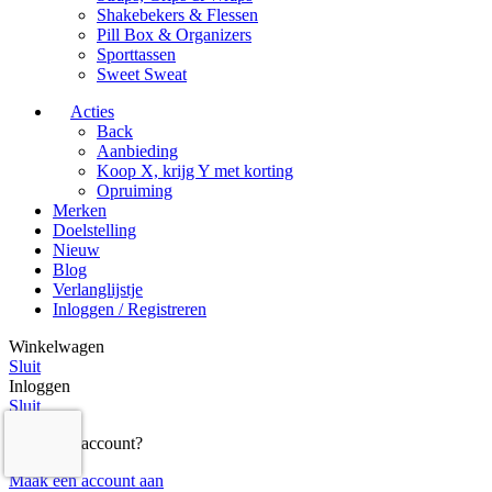
Shakebekers & Flessen
Pill Box & Organizers
Sporttassen
Sweet Sweat
Acties
Back
Aanbieding
Koop X, krijg Y met korting
Opruiming
Merken
Doelstelling
Nieuw
Blog
Verlanglijstje
Inloggen / Registreren
Winkelwagen
Sluit
Inloggen
Sluit
Nog geen account?
Maak een account aan