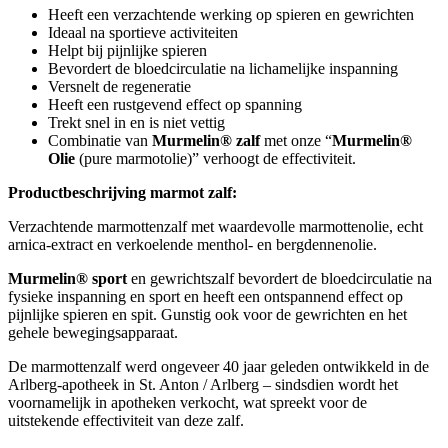
Heeft een verzachtende werking op spieren en gewrichten
Ideaal na sportieve activiteiten
Helpt bij pijnlijke spieren
Bevordert de bloedcirculatie na lichamelijke inspanning
Versnelt de regeneratie
Heeft een rustgevend effect op spanning
Trekt snel in en is niet vettig
Combinatie van
Murmelin® zalf
met onze “
Murmelin®
Olie
(pure marmotolie)” verhoogt de effectiviteit.
Productbeschrijving marmot zalf:
Verzachtende marmottenzalf met waardevolle marmottenolie, echt
arnica-extract en verkoelende menthol- en bergdennenolie.
Murmelin® sport
en gewrichtszalf bevordert de bloedcirculatie na
fysieke inspanning en sport en heeft een ontspannend effect op
pijnlijke spieren en spit. Gunstig ook voor de gewrichten en het
gehele bewegingsapparaat.
De marmottenzalf werd ongeveer 40 jaar geleden ontwikkeld in de
Arlberg-apotheek in St. Anton / Arlberg – sindsdien wordt het
voornamelijk in apotheken verkocht, wat spreekt voor de
uitstekende effectiviteit van deze zalf.