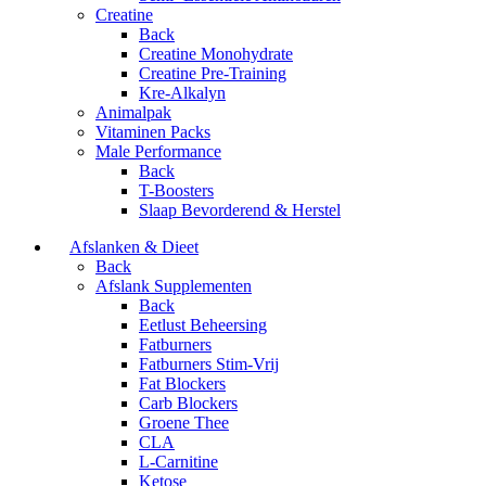
Creatine
Back
Creatine Monohydrate
Creatine Pre-Training
Kre-Alkalyn
Animalpak
Vitaminen Packs
Male Performance
Back
T-Boosters
Slaap Bevorderend & Herstel
Afslanken & Dieet
Back
Afslank Supplementen
Back
Eetlust Beheersing
Fatburners
Fatburners Stim-Vrij
Fat Blockers
Carb Blockers
Groene Thee
CLA
L-Carnitine
Ketose