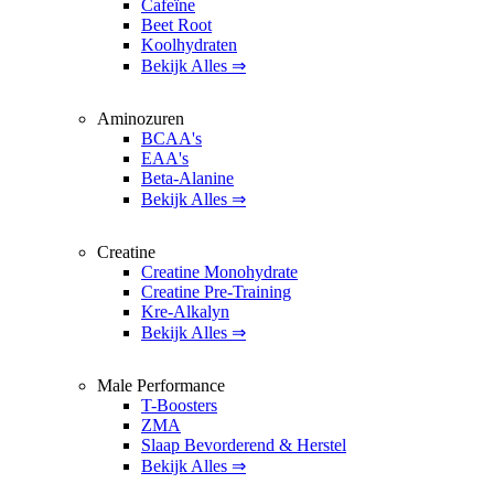
Cafeïne
Beet Root
Koolhydraten
Bekijk Alles ⇒
Aminozuren
BCAA's
EAA's
Beta-Alanine
Bekijk Alles ⇒
Creatine
Creatine Monohydrate
Creatine Pre-Training
Kre-Alkalyn
Bekijk Alles ⇒
Male Performance
T-Boosters
ZMA
Slaap Bevorderend & Herstel
Bekijk Alles ⇒