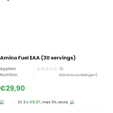
Amino Fuel EAA (30 servings)
Applied
(
0
Nutrition
klantbeoordelingen)
€
29,90
Of 3 x
€
9,97
, met 0% rente