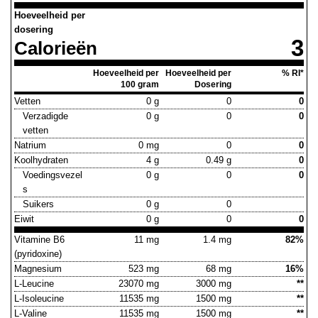
Hoeveelheid per
dosering
3
Calorieën
Hoeveelheid per
Hoeveelheid per
% RI*
100 gram
Dosering
Vetten
0 g
0
0
Verzadigde
0 g
0
0
vetten
Natrium
0 mg
0
0
Koolhydraten
4 g
0.49 g
0
Voedingsvezel
0 g
0
0
s
Suikers
0 g
0
Eiwit
0 g
0
0
Vitamine B6
11 mg
1.4 mg
82%
(pyridoxine)
Magnesium
523 mg
68 mg
16%
L-Leucine
23070 mg
3000 mg
**
L-Isoleucine
11535 mg
1500 mg
**
L-Valine
11535 mg
1500 mg
**