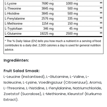
L-Lysine
7690 mg
1000 mg
**
L-Threonine
3845 mg
500 mg
**
L-Histidine
3845 mg
500 mg
**
L-Fenylalanine
2576 mg
335 mg
**
L-Methionine
1154 mg
150 mg
**
L-Tryptofaan
346 mg
45 mg
**
L-Glutamine
19225 mg
2500 mg
**
* The % Daily Value (DV) tells you how much a nutrient in a serving of food
contributes to a daily diet. 2,000 calories a day is used for general nutrition
advice.
Ingrediënten:
Fruit Salad Smaak:
L-Leucine (Instantised), L-Glutamine, L-Valine, L-
Isoleucine, L-Lysine, Voedingszuur (Citroenzuur), Aroma,
L-Threonine, L-histidine, L-Fenylalanine, Natriumchloride,
Zoetstof (Sucralose), L-Methionine, Kleurstof (Kurkuma
Extract).