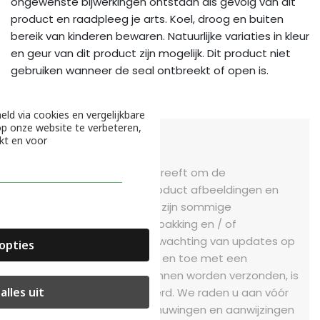
ongewenste bijwerkingen ontstaan als gevolg van dit
product en raadpleeg je arts. Koel, droog en buiten
bereik van kinderen bewaren. Natuurlijke variaties in kleur
en geur van dit product zijn mogelijk. Dit product niet
gebruiken wanneer de seal ontbreekt of open is.
eld via cookies en vergelijkbare
p onze website te verbeteren,
kt en voor
DISCLAIMER
Hoewel Bardolino ernaar streeft om de
nauwkeurigheid van zijn product afbeeldingen en
informatie te waarborgen, zijn sommige
productiewijzigingen in verpakking en / of
ingrediënten mogelijk in afwachting van updates op
opties
onze site. Hoewel items af en toe met een
alternatieve verpakking kunnen worden verzonden, is
alles uit
versheid altijd gegarandeerd. We raden u aan vóór
gebruik alle labels, waarschuwingen en aanwijzingen