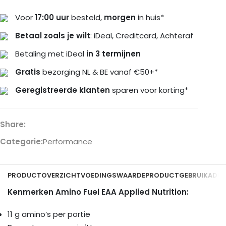
Voor
17:00 uur
besteld,
morgen
in huis*
Betaal zoals je wilt
: iDeal, Creditcard, Achteraf
Betaling met iDeal
in 3 termijnen
Gratis
bezorging NL & BE vanaf €50+*
Geregistreerde klanten
sparen voor korting*
Share:
Categorie:
Performance
PRODUCTOVERZICHT
VOEDINGSWAARDE
PRODUCTGEBRUIK
ADDI
Kenmerken Amino Fuel EAA Applied Nutrition:
11 g amino’s per portie