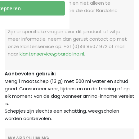
van alle producten te lezen en niet alleen te
cepteren
vertrouwen op de informatie die door Bardolino
wordt verstrekt.
Zijn er specifieke vragen over dit product of wil je
meer informatie, neem dan gerust contact op met
onze klantenservice op: +31 (0)46 8507 972 of mail
naar
klantenservice@bardolino.nl
.
Aanbevolen gebruik:
Meng 1 maatschep (13 g) met 500 ml water en schud
goed. Consumeer voor, tijdens en na de training of op
elk moment van de dag wanneer amino-inname vereist
is.
Schepjes zijn slechts een schatting, weegschalen
worden aanbevolen.
WAARSCHUWING