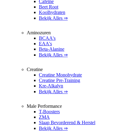
Cafeïne
Beet Root
Koolhydraten
Bekijk Alles ⇒
Aminozuren
BCAA's
EAA's
Beta-Alanine
Bekijk Alles ⇒
Creatine
Creatine Monohydrate
Creatine Pre-Training
Kre-Alkalyn
Bekijk Alles ⇒
Male Performance
T-Boosters
ZMA
Slaap Bevorderend & Herstel
Bekijk Alles ⇒