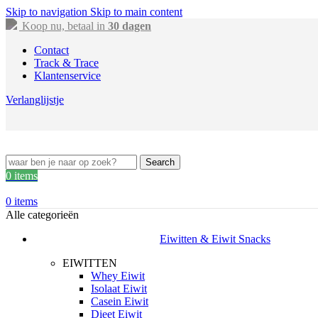
Skip to navigation
Skip to main content
Koop nu, betaal in
30 dagen
Contact
Track & Trace
Klantenservice
Verlanglijstje
Search
0
items
0
items
Alle categorieën
Eiwitten & Eiwit Snacks
EIWITTEN
Whey Eiwit
Isolaat Eiwit
Casein Eiwit
Dieet Eiwit