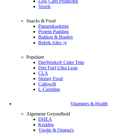
Low Carb Producten
Vezels
Snacks & Food
Pannenkoekmix
Protein Pudding
Bakken & Braden
Bekijk Alles ⇒
Populaire
DietWorks® Cider Trim
Diet Fuel Ultra Lean
CLA
Skinny Food
Callowfit
L-Carnitine
Vitamines & Health
Algemene Gezondheid
DHEA
Kruiden
Visolie & Omega's