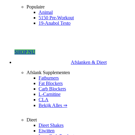
Populaire
Animal
5150 Pre-Workout
19-Anabol Testo
SHOP NU
Afslanken & Dieet
Afslank Supplementen
Fatburners
Fat Blockers
Carb Blockers
L-Carnitine
CLA
Bekijk Alles ⇒
Dieet
Dieet Shakes
Eiwitten