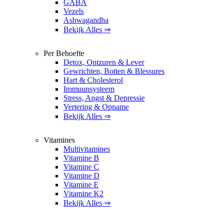
GABA
Vezels
Ashwagandha
Bekijk Alles ⇒
Per Behoefte
Detox, Ontzuren & Lever
Gewrichten, Botten & Blessures
Hart & Cholesterol
Immuunsysteem
Stress, Angst & Depressie
Vertering & Opname
Bekijk Alles ⇒
Vitamines
Multivitamines
Vitamine B
Vitamine C
Vitamine D
Vitamine E
Vitamine K2
Bekijk Alles ⇒