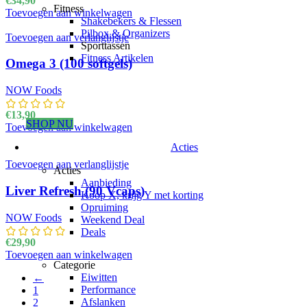
€
34,90
Fitness
Toevoegen aan winkelwagen
Shakebekers & Flessen
Pilbox & Organizers
Toevoegen aan verlanglijstje
Sporttassen
Fitness Artikelen
Omega 3 (100 softgels)
NOW Foods
€
13,90
SHOP NU
Toevoegen aan winkelwagen
Acties
Toevoegen aan verlanglijstje
Acties
Aanbieding
Liver Refresh (90 Vcaps)
Koop X, krijg Y met korting
Opruiming
NOW Foods
Weekend Deal
Deals
€
29,90
Toevoegen aan winkelwagen
Categorie
Eiwitten
←
Performance
1
Afslanken
2