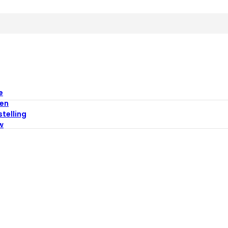
e
en
stelling
w