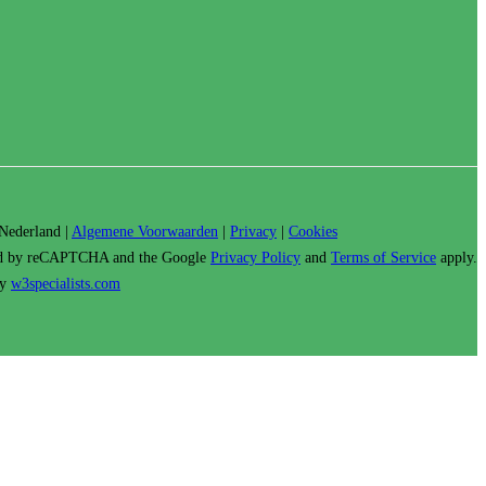
Nederland |
Algemene Voorwaarden
|
Privacy
|
Cookies
cted by reCAPTCHA and the Google
Privacy Policy
and
Terms of Service
apply.
by
w3specialists.com