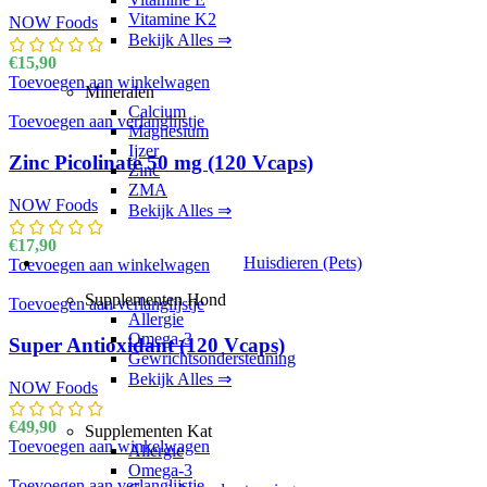
Vitamine K2
NOW Foods
Bekijk Alles ⇒
€
15,90
Toevoegen aan winkelwagen
Mineralen
Calcium
Toevoegen aan verlanglijstje
Magnesium
Ijzer
Zinc Picolinate 50 mg (120 Vcaps)
Zinc
ZMA
NOW Foods
Bekijk Alles ⇒
€
17,90
Huisdieren (Pets)
Toevoegen aan winkelwagen
Supplementen Hond
Toevoegen aan verlanglijstje
Allergie
Omega-3
Super Antioxidant (120 Vcaps)
Gewrichtsondersteuning
Bekijk Alles ⇒
NOW Foods
€
49,90
Supplementen Kat
Toevoegen aan winkelwagen
Allergie
Omega-3
Toevoegen aan verlanglijstje