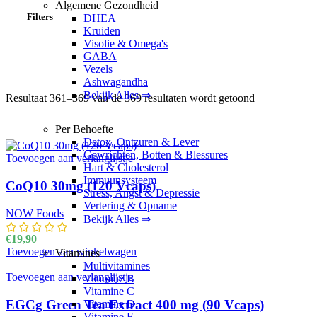
Algemene Gezondheid
Filters
DHEA
Kruiden
Visolie & Omega's
GABA
Vezels
Ashwagandha
Bekijk Alles ⇒
Resultaat 361–369 van de 369 resultaten wordt getoond
Gesorteerd o
Per Behoefte
Detox, Ontzuren & Lever
Gewrichten, Botten & Blessures
Toevoegen aan verlanglijstje
Hart & Cholesterol
Immuunsysteem
CoQ10 30mg (120 Vcaps)
Stress, Angst & Depressie
Vertering & Opname
NOW Foods
Bekijk Alles ⇒
€
19,90
Toevoegen aan winkelwagen
Vitamines
Multivitamines
Toevoegen aan verlanglijstje
Vitamine B
Vitamine C
EGCg Green Tea Extract 400 mg (90 Vcaps)
Vitamine D
Vitamine E