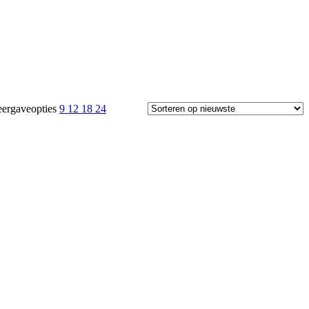
ergaveopties
9
12
18
24