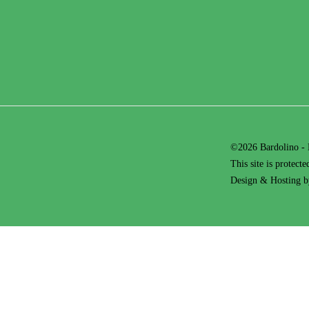
©2026 Bardolino - 
This site is prote
Design & Hosting 