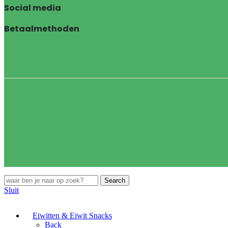
Social media
Betaalmethoden
Search
Sluit
Eiwitten & Eiwit Snacks
Back