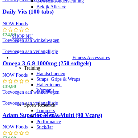
Gewrichtsondersteuning
Bekijk Alles ⇒
Daily Vits (100 tabs)
NOW Foods
€
24,90
SHOP NU
Toevoegen aan winkelwagen
Toevoegen aan verlanglijstje
Fitness Accessoires
Omega 3-6-9 1000mg (250 softgels)
Training
Handschoenen
NOW Foods
Straps, Grips & Wraps
Halterriemen
€
39,90
Woman's
Toevoegen aan winkelwagen
Toevoegen aan verlanglijstje
Sports Research
Trimmers
Adam Superior Men’s Multi (90 Vcaps)
Sweet Sweat
Performance
NOW Foods
Stick/Jar