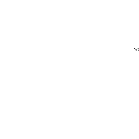
p nieuwste
we