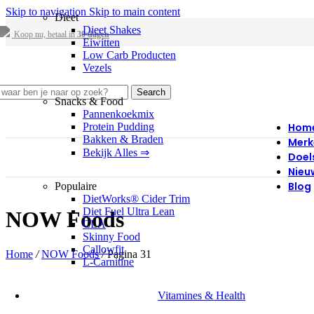
Skip to navigation
Skip to main content
Dieet
Dieet Shakes
Koop nu, betaal in
30 dagen
Eiwitten
Low Carb Producten
Vezels
Search
Snacks & Food
Pannenkoekmix
Protein Pudding
Hom
Bakken & Braden
Merk
Bekijk Alles ⇒
Doel
Nieu
Blog
Populaire
DietWorks® Cider Trim
Diet Fuel Ultra Lean
NOW Foods
CLA
Skinny Food
Callowfit
Home
/
NOW Foods
/
Pagina 31
L-Carnitine
Vitamines & Health