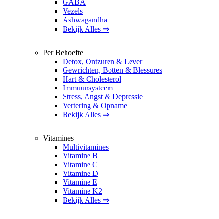
GABA
Vezels
Ashwagandha
Bekijk Alles ⇒
Per Behoefte
Detox, Ontzuren & Lever
Gewrichten, Botten & Blessures
Hart & Cholesterol
Immuunsysteem
Stress, Angst & Depressie
Vertering & Opname
Bekijk Alles ⇒
Vitamines
Multivitamines
Vitamine B
Vitamine C
Vitamine D
Vitamine E
Vitamine K2
Bekijk Alles ⇒