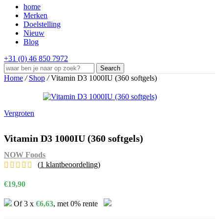
home
Merken
Doelstelling
Nieuw
Blog
+31 (0) 46 850 7972
Search
Home
/
Shop
/
Vitamin D3 1000IU (360 softgels)
Vergroten
Vitamin D3 1000IU (360 softgels)
NOW Foods
(
1
klantbeoordeling)
€
19,90
Of 3 x
€
6,63
, met 0% rente