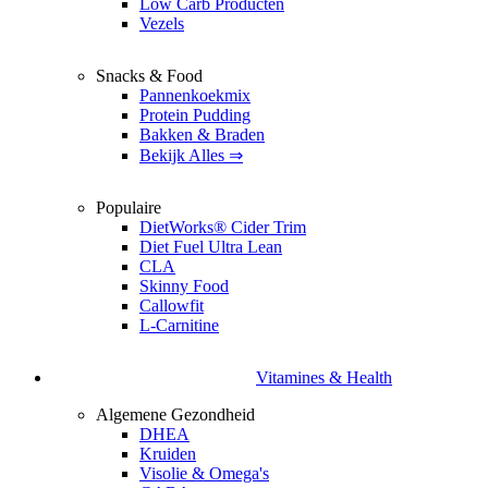
Low Carb Producten
Vezels
Snacks & Food
Pannenkoekmix
Protein Pudding
Bakken & Braden
Bekijk Alles ⇒
Populaire
DietWorks® Cider Trim
Diet Fuel Ultra Lean
CLA
Skinny Food
Callowfit
L-Carnitine
Vitamines & Health
Algemene Gezondheid
DHEA
Kruiden
Visolie & Omega's