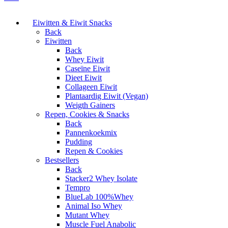
Eiwitten & Eiwit Snacks
Back
Eiwitten
Back
Whey Eiwit
Caseïne Eiwit
Dieet Eiwit
Collageen Eiwit
Plantaardig Eiwit (Vegan)
Weigth Gainers
Repen, Cookies & Snacks
Back
Pannenkoekmix
Pudding
Repen & Cookies
Bestsellers
Back
Stacker2 Whey Isolate
Tempro
BlueLab 100%Whey
Animal Iso Whey
Mutant Whey
Muscle Fuel Anabolic