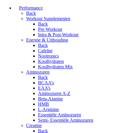
Performance
Back
Workout Supplementen
Back
Pre-Workout
Intra & Post-Workout
Energie & Uithouding
Back
Cafeïne
Nootropics
Koolhydraten
Koolhydraten Mix
Aminozuren
Back
BCAA’s
EAA’s
Aminozuren A-Z
Beta-Alanine
HMB
L-Arginine
Essentiële Aminozuren
Semi- Essentiële Aminozuren
Creatine
Back