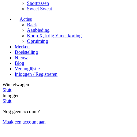
Sporttassen
Sweet Sweat
Acties
Back
Aanbieding
Koop X, krijg Y met korting
Opruiming
Merken
Doelstelling
Nieuw
Blog
Verlanglijstje
Inloggen / Registreren
Winkelwagen
Sluit
Inloggen
Sluit
Nog geen account?
Maak een account aan