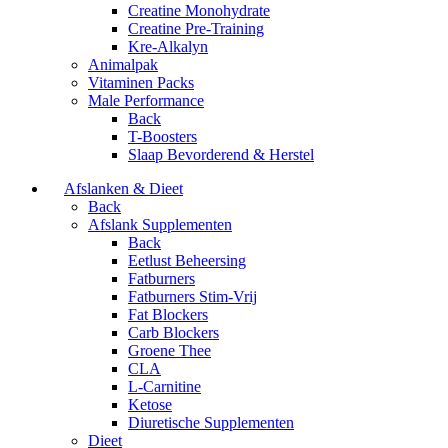
Creatine Monohydrate
Creatine Pre-Training
Kre-Alkalyn
Animalpak
Vitaminen Packs
Male Performance
Back
T-Boosters
Slaap Bevorderend & Herstel
Afslanken & Dieet
Back
Afslank Supplementen
Back
Eetlust Beheersing
Fatburners
Fatburners Stim-Vrij
Fat Blockers
Carb Blockers
Groene Thee
CLA
L-Carnitine
Ketose
Diuretische Supplementen
Dieet