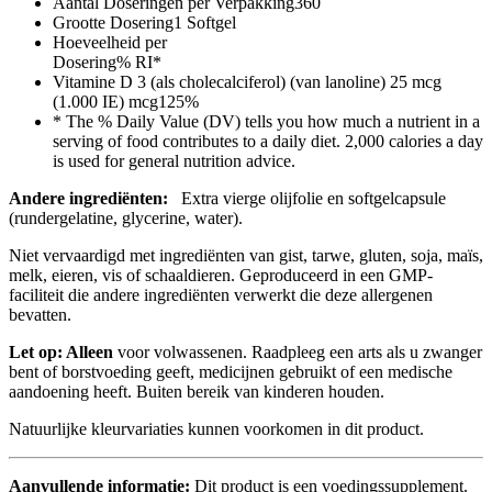
Aantal Doseringen per Verpakking
360
Grootte Dosering
1 Softgel
Hoeveelheid per
Dosering
% RI*
Vitamine D 3 (als cholecalciferol) (van lanoline)
25 mcg
(1.000 IE) mcg
125%
* The % Daily Value (DV) tells you how much a nutrient in a
serving of food contributes to a daily diet. 2,000 calories a day
is used for general nutrition advice.
Andere ingrediënten:
Extra vierge olijfolie en softgelcapsule
(rundergelatine, glycerine, water).
Niet vervaardigd met ingrediënten van gist, tarwe, gluten, soja, maïs,
melk, eieren, vis of schaaldieren. Geproduceerd in een GMP-
faciliteit die andere ingrediënten verwerkt die deze allergenen
bevatten.
Let op: Alleen
voor volwassenen. Raadpleeg een arts als u zwanger
bent of borstvoeding geeft, medicijnen gebruikt of een medische
aandoening heeft. Buiten bereik van kinderen houden.
Natuurlijke kleurvariaties kunnen voorkomen in dit product.
Aanvullende informatie:
Dit product is een voedingssupplement.