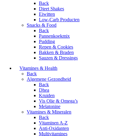
Back
Dieet Shakes
Eiwitten
Low-Carb Producten
Snacks & Food
Back
Pannenkoekmix
Pudding
Repen & Cookies
Bakken & Braden
Sauzen & Dressings
Vitamines & Health
Back
Algemene Gezondheid
Back
Dhea
Kruiden
Vis Olie & Omega’s
Melatonine
Vitamines & Mineralen
Back
Vitaminen A-Z
Anti-Oxidanten
Multivitamines