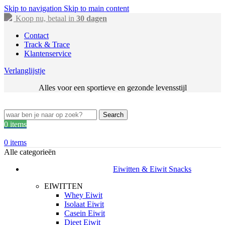
Skip to navigation
Skip to main content
Koop nu, betaal in
30 dagen
Contact
Track & Trace
Klantenservice
Verlanglijstje
Alles voor een sportieve en gezonde levensstijl
Search
0
items
0
items
Alle categorieën
Eiwitten & Eiwit Snacks
EIWITTEN
Whey Eiwit
Isolaat Eiwit
Casein Eiwit
Dieet Eiwit