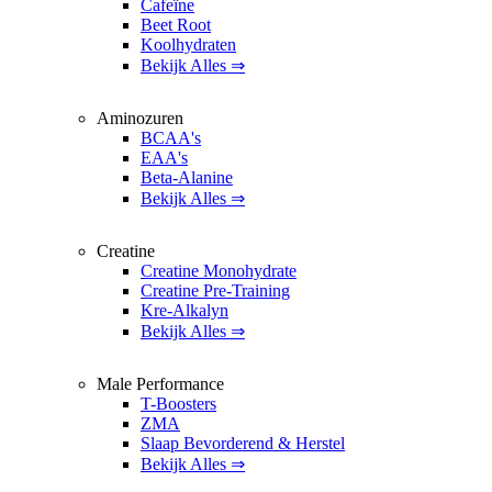
Cafeïne
Beet Root
Koolhydraten
Bekijk Alles ⇒
Aminozuren
BCAA's
EAA's
Beta-Alanine
Bekijk Alles ⇒
Creatine
Creatine Monohydrate
Creatine Pre-Training
Kre-Alkalyn
Bekijk Alles ⇒
Male Performance
T-Boosters
ZMA
Slaap Bevorderend & Herstel
Bekijk Alles ⇒