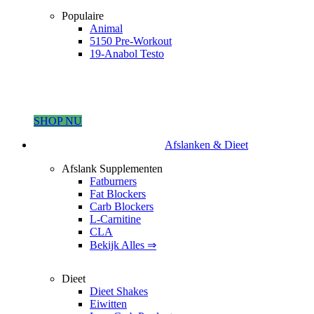
Populaire
Animal
5150 Pre-Workout
19-Anabol Testo
SHOP NU
Afslanken & Dieet
Afslank Supplementen
Fatburners
Fat Blockers
Carb Blockers
L-Carnitine
CLA
Bekijk Alles ⇒
Dieet
Dieet Shakes
Eiwitten