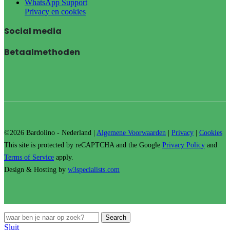
WhatsApp Support
Privacy en cookies
Social media
Betaalmethoden
©2026 Bardolino - Nederland |
Algemene Voorwaarden
|
Privacy
|
Cookies
This site is protected by reCAPTCHA and the Google
Privacy Policy
and
Terms of Service
apply.
Design & Hosting by
w3specialists.com
Search
Sluit