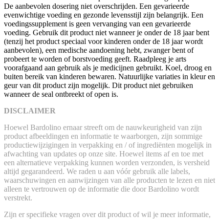
De aanbevolen dosering niet overschrijden. Een gevarieerde
evenwichtige voeding en gezonde levensstijl zijn belangrijk. Een
voedingssupplement is geen vervanging van een gevarieerde
voeding. Gebruik dit product niet wanneer je onder de 18 jaar bent
(tenzij het product speciaal voor kinderen onder de 18 jaar wordt
aanbevolen), een medische aandoening hebt, zwanger bent of
probeert te worden of borstvoeding geeft. Raadpleeg je arts
voorafgaand aan gebruik als je medicijnen gebruikt. Koel, droog en
buiten bereik van kinderen bewaren. Natuurlijke variaties in kleur en
geur van dit product zijn mogelijk. Dit product niet gebruiken
wanneer de seal ontbreekt of open is.
DISCLAIMER
Hoewel Bardolino ernaar streeft om de nauwkeurigheid van zijn
product afbeeldingen en informatie te waarborgen, zijn sommige
productiewijzigingen in verpakking en / of ingrediënten mogelijk in
afwachting van updates op onze site. Hoewel items af en toe met
een alternatieve verpakking kunnen worden verzonden, is versheid
altijd gegarandeerd. We raden u aan vóór gebruik alle labels,
waarschuwingen en aanwijzingen van alle producten te lezen en niet
alleen te vertrouwen op de informatie die door Bardolino wordt
verstrekt.
Zijn er specifieke vragen over dit product of wil je meer informatie,