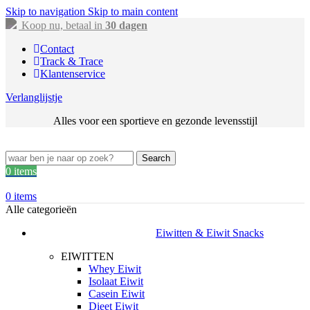
Skip to navigation
Skip to main content
Koop nu, betaal in
30 dagen
Contact
Track & Trace
Klantenservice
Verlanglijstje
Alles voor een sportieve en gezonde levensstijl
Search
0
items
0
items
Alle categorieën
Eiwitten & Eiwit Snacks
EIWITTEN
Whey Eiwit
Isolaat Eiwit
Casein Eiwit
Dieet Eiwit