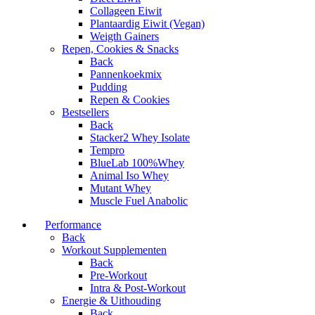
Collageen Eiwit
Plantaardig Eiwit (Vegan)
Weigth Gainers
Repen, Cookies & Snacks
Back
Pannenkoekmix
Pudding
Repen & Cookies
Bestsellers
Back
Stacker2 Whey Isolate
Tempro
BlueLab 100%Whey
Animal Iso Whey
Mutant Whey
Muscle Fuel Anabolic
Performance
Back
Workout Supplementen
Back
Pre-Workout
Intra & Post-Workout
Energie & Uithouding
Back