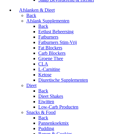
Afslanken & Dieet
Back
Afslank Supplementen
Back
Eetlust Beheersing
Fatburners
Fatburners Stim-Vrij
Fat Blockers
Carb Blockers
Groene Thee
CLA
L-Carnitine
Ketose
Diuretische Supplementen
Dieet
Back
Dieet Shakes
Eiwitten
Low-Carb Producten
Snacks & Food
Back
Pannenkoekmix
Pudding
Repen & Cookies