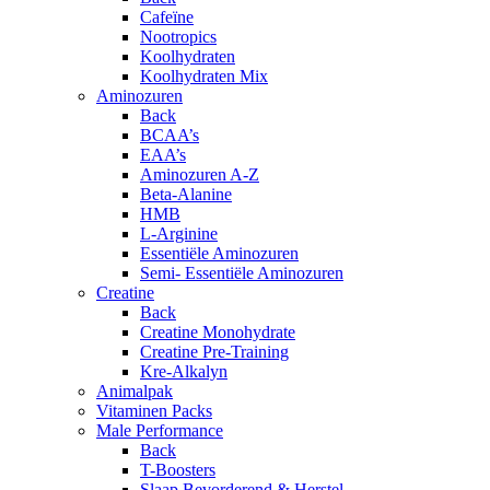
Cafeïne
Nootropics
Koolhydraten
Koolhydraten Mix
Aminozuren
Back
BCAA’s
EAA’s
Aminozuren A-Z
Beta-Alanine
HMB
L-Arginine
Essentiële Aminozuren
Semi- Essentiële Aminozuren
Creatine
Back
Creatine Monohydrate
Creatine Pre-Training
Kre-Alkalyn
Animalpak
Vitaminen Packs
Male Performance
Back
T-Boosters
Slaap Bevorderend & Herstel