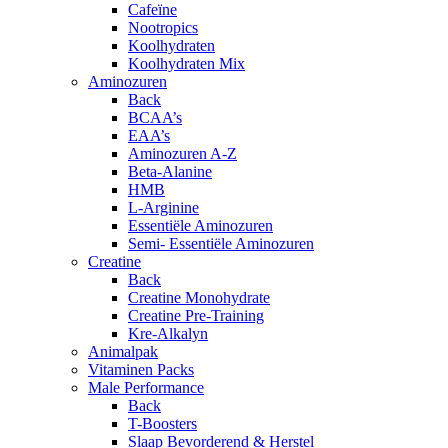
Cafeïne
Nootropics
Koolhydraten
Koolhydraten Mix
Aminozuren
Back
BCAA’s
EAA’s
Aminozuren A-Z
Beta-Alanine
HMB
L-Arginine
Essentiële Aminozuren
Semi- Essentiële Aminozuren
Creatine
Back
Creatine Monohydrate
Creatine Pre-Training
Kre-Alkalyn
Animalpak
Vitaminen Packs
Male Performance
Back
T-Boosters
Slaap Bevorderend & Herstel