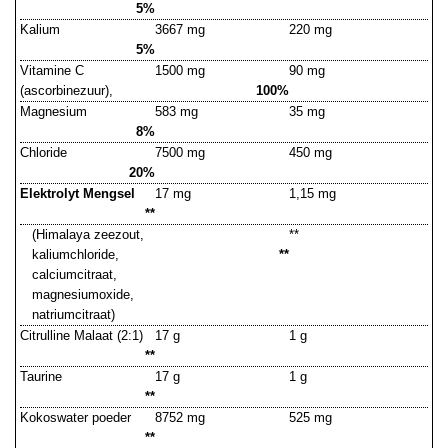
5%
Kalium
3667 mg
220 mg
5%
Vitamine C
1500 mg
90 mg
(ascorbinezuur),
100%
Magnesium
583 mg
35 mg
8%
Chloride
7500 mg
450 mg
20%
Elektrolyt Mengsel
17 mg
1,15 mg
**
(Himalaya zeezout,
**
kaliumchloride,
**
calciumcitraat,
magnesiumoxide,
natriumcitraat)
Citrulline Malaat (2:1)
17 g
1 g
**
Taurine
17 g
1 g
**
Kokoswater poeder
8752 mg
525 mg
**