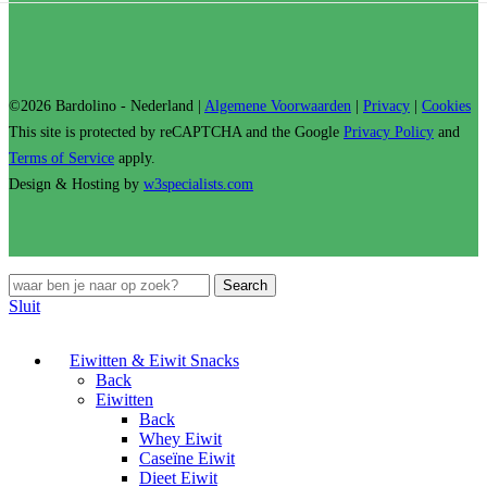
©2026 Bardolino - Nederland |
Algemene Voorwaarden
|
Privacy
|
Cookies
This site is protected by reCAPTCHA and the Google
Privacy Policy
and
Terms of Service
apply.
Design & Hosting by
w3specialists.com
Search
Sluit
Eiwitten & Eiwit Snacks
Back
Eiwitten
Back
Whey Eiwit
Caseïne Eiwit
Dieet Eiwit