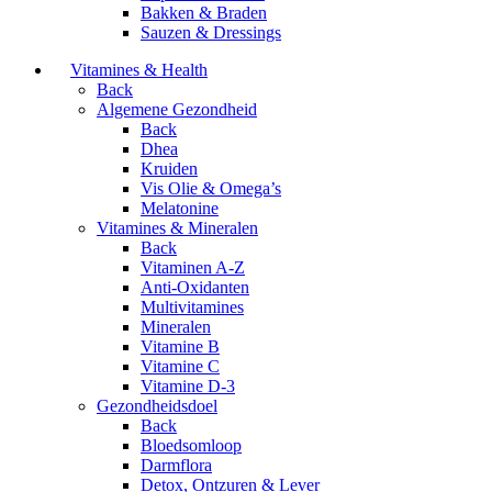
Bakken & Braden
Sauzen & Dressings
Vitamines & Health
Back
Algemene Gezondheid
Back
Dhea
Kruiden
Vis Olie & Omega’s
Melatonine
Vitamines & Mineralen
Back
Vitaminen A-Z
Anti-Oxidanten
Multivitamines
Mineralen
Vitamine B
Vitamine C
Vitamine D-3
Gezondheidsdoel
Back
Bloedsomloop
Darmflora
Detox, Ontzuren & Lever