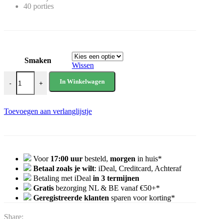
40 porties
Smaken
Wissen
Rule One Lytes (40 servings) aantal
In Winkelwagen
-
+
Toevoegen aan verlanglijstje
Voor
17:00 uur
besteld,
morgen
in huis*
Betaal zoals je wilt
: iDeal, Creditcard, Achteraf
Betaling met iDeal
in 3 termijnen
Gratis
bezorging NL & BE vanaf €50+*
Geregistreerde klanten
sparen voor korting*
Share: