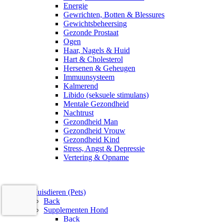
Energie
Gewrichten, Botten & Blessures
Gewichtsbeheersing
Gezonde Prostaat
Ogen
Haar, Nagels & Huid
Hart & Cholesterol
Hersenen & Geheugen
Immuunsysteem
Kalmerend
Libido (seksuele stimulans)
Mentale Gezondheid
Nachtrust
Gezondheid Man
Gezondheid Vrouw
Gezondheid Kind
Stress, Angst & Depressie
Vertering & Opname
Huisdieren (Pets)
Back
Supplementen Hond
Back