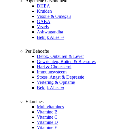
Algemene Gezondheid
DHEA
Kruiden
Visolie & Omega's
GABA
Vezels
Ashwagandha
Bekijk Alles ⇒
Per Behoefte
Detox, Ontzuren & Lever
Gewrichten, Botten & Blessures
Hart & Cholesterol
Immuunsysteem
Stress, Angst & Depressie
Vertering & Opname
Bekijk Alles ⇒
Vitamines
Multivitamines
Vitamine B
Vitamine C
Vitamine D
Vitamine E