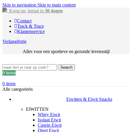
Skip to navigation
Skip to main content
Koop nu, betaal in
30 dagen
Contact
Track & Trace
Klantenservice
Verlanglijstje
Alles voor een sportieve en gezonde levensstijl
Search
0
items
0
items
Alle categorieën
Eiwitten & Eiwit Snacks
EIWITTEN
Whey Eiwit
Isolaat Eiwit
Casein Eiwit
Dieet Eiwit