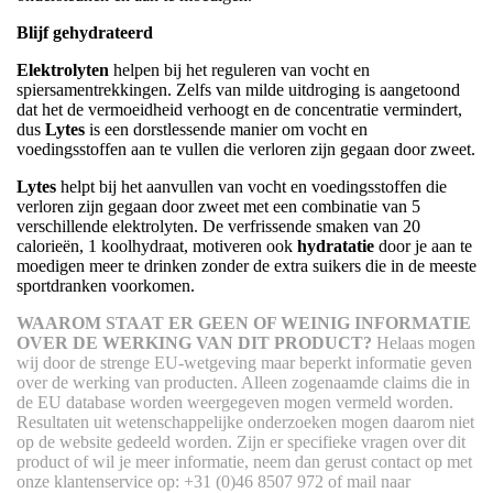
Blijf gehydrateerd
Elektrolyten
helpen bij het reguleren van vocht en
spiersamentrekkingen. Zelfs van milde uitdroging is aangetoond
dat het de vermoeidheid verhoogt en de concentratie vermindert,
dus
Lytes
is een dorstlessende manier om vocht en
voedingsstoffen aan te vullen die verloren zijn gegaan door zweet.
Lytes
helpt bij het aanvullen van vocht en voedingsstoffen die
verloren zijn gegaan door zweet met een combinatie van 5
verschillende elektrolyten. De verfrissende smaken van 20
calorieën, 1 koolhydraat, motiveren ook
hydratatie
door je aan te
moedigen meer te drinken zonder de extra suikers die in de meeste
sportdranken voorkomen.
WAAROM STAAT ER GEEN OF WEINIG INFORMATIE
OVER DE WERKING VAN DIT PRODUCT?
Helaas mogen
wij door de strenge EU-wetgeving maar beperkt informatie geven
over de werking van producten. Alleen zogenaamde claims die in
de EU database worden weergegeven mogen vermeld worden.
Resultaten uit wetenschappelijke onderzoeken mogen daarom niet
op de website gedeeld worden.
Zijn er specifieke vragen over dit
product of wil je meer informatie, neem dan gerust contact op met
onze klantenservice op: +31 (0)46 8507 972 of mail naar