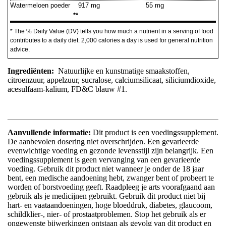
Watermeloen poeder
917 mg
55 mg
**
* The % Daily Value (DV) tells you how much a nutrient in a serving of food
contributes to a daily diet. 2,000 calories a day is used for general nutrition
advice.
Ingrediënten:
Natuurlijke en kunstmatige smaakstoffen,
citroenzuur, appelzuur, sucralose, calciumsilicaat, siliciumdioxide,
acesulfaam-kalium, FD&C blauw #1.
Aanvullende informatie:
Dit product is een voedingssupplement.
De aanbevolen dosering niet overschrijden. Een gevarieerde
evenwichtige voeding en gezonde levensstijl zijn belangrijk. Een
voedingssupplement is geen vervanging van een gevarieerde
voeding. Gebruik dit product niet wanneer je onder de 18 jaar
bent, een medische aandoening hebt, zwanger bent of probeert te
worden of borstvoeding geeft. Raadpleeg je arts voorafgaand aan
gebruik als je medicijnen gebruikt. Gebruik dit product niet bij
hart- en vaataandoeningen, hoge bloeddruk, diabetes, glaucoom,
schildklier-, nier- of prostaatproblemen. Stop het gebruik als er
ongewenste bijwerkingen ontstaan als gevolg van dit product en