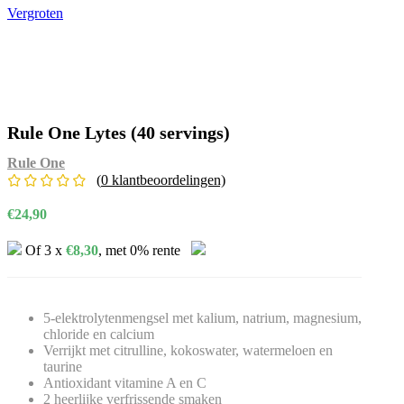
Vergroten
Rule One Lytes (40 servings)
Rule One
(
0
klantbeoordelingen)
€
24,90
Of 3 x
€
8,30
, met 0% rente
5-elektrolytenmengsel met kalium, natrium, magnesium,
chloride en calcium
Verrijkt met citrulline, kokoswater, watermeloen en
taurine
Antioxidant vitamine A en C
2 heerlijke verfrissende smaken