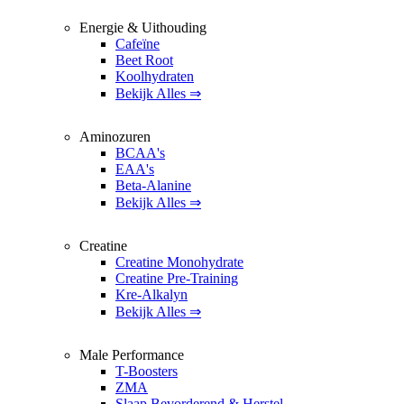
Energie & Uithouding
Cafeïne
Beet Root
Koolhydraten
Bekijk Alles ⇒
Aminozuren
BCAA's
EAA's
Beta-Alanine
Bekijk Alles ⇒
Creatine
Creatine Monohydrate
Creatine Pre-Training
Kre-Alkalyn
Bekijk Alles ⇒
Male Performance
T-Boosters
ZMA
Slaap Bevorderend & Herstel