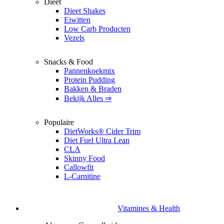
Dieet
Dieet Shakes
Eiwitten
Low Carb Producten
Vezels
Snacks & Food
Pannenkoekmix
Protein Pudding
Bakken & Braden
Bekijk Alles ⇒
Populaire
DietWorks® Cider Trim
Diet Fuel Ultra Lean
CLA
Skinny Food
Callowfit
L-Carnitine
Vitamines & Health