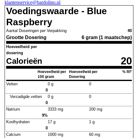
klantenservice@bardolino.nl
.
Voedingswaarde - Blue
Raspberry
Aantal Doseringen per Verpakking
40
Grootte Dosering
6 gram (1 maatschep)
Hoeveelheid per
dosering
20
Calorieën
Hoeveelheid per
Hoeveelheid per
% RI*
100 gram
Dosering
Vetten
0 g
0
0
Verzadigde vetten
0 g
0
0
Natrium
3333 mg
200 mg
9%
Koolhydraten
17 g
1 g
0
Calcium
1000 mg
60 mg