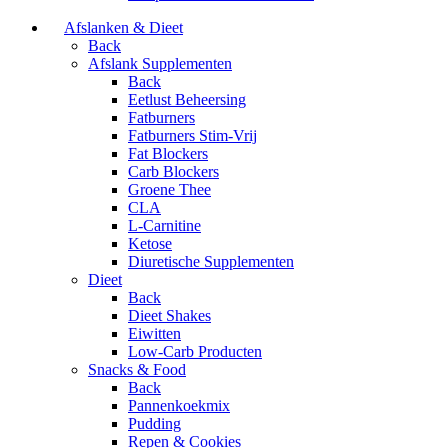
Afslanken & Dieet
Back
Afslank Supplementen
Back
Eetlust Beheersing
Fatburners
Fatburners Stim-Vrij
Fat Blockers
Carb Blockers
Groene Thee
CLA
L-Carnitine
Ketose
Diuretische Supplementen
Dieet
Back
Dieet Shakes
Eiwitten
Low-Carb Producten
Snacks & Food
Back
Pannenkoekmix
Pudding
Repen & Cookies