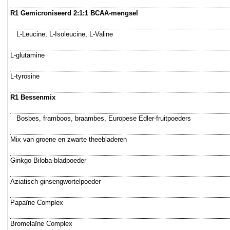
R1 Gemicroniseerd 2:1:1 BCAA-mengsel
L-Leucine, L-Isoleucine, L-Valine
L-glutamine
L-tyrosine
R1 Bessenmix
Bosbes, framboos, braambes, Europese Edler-fruitpoeders
Mix van groene en zwarte theebladeren
Ginkgo Biloba-bladpoeder
Aziatisch ginsengwortelpoeder
Papaïne Complex
Bromelaïne Complex