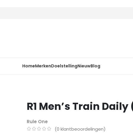
Home
Merken
Doelstelling
Nieuw
Blog
R1 Men’s Train Daily
Rule One
(
0
klantbeoordelingen)