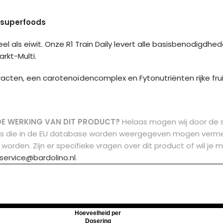
 superfoods
l als eiwit. Onze R1 Train Daily levert alle basisbenodigdhe
rkt-Multi.
racten, een carotenoïdencomplex en Fytonutriënten rijke fr
DE WERKING VAN DIT PRODUCT?
Helaas mogen wij door de 
ms die in de EU database worden weergegeven mogen vermel
 worden.
Zijn er specifieke vragen over dit product of wil 
service@bardolino.nl
.
Hoeveelheid per
Dosering