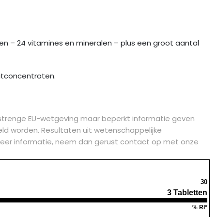
den – 24 vitamines en mineralen – plus een groot aantal
uitconcentraten.
strenge EU-wetgeving maar beperkt informatie geven
d worden. Resultaten uit wetenschappelijke
je meer informatie, neem dan gerust contact op met onze
30
3 Tabletten
% RI*