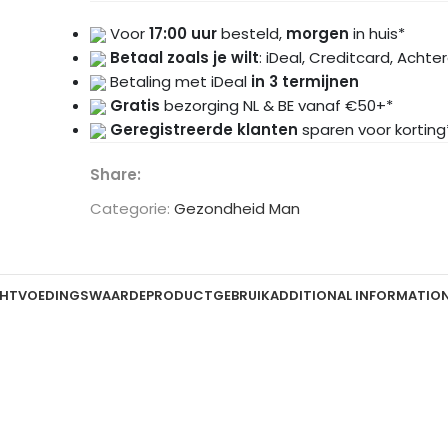
Voor
17:00 uur
besteld,
morgen
in huis*
Betaal zoals je wilt
: iDeal, Creditcard, Achte
Betaling met iDeal
in 3 termijnen
Gratis
bezorging NL & BE vanaf €50+*
Geregistreerde klanten
sparen voor korting
Share:
Categorie:
Gezondheid Man
HT
VOEDINGSWAARDE
PRODUCTGEBRUIK
ADDITIONAL INFORMATIO