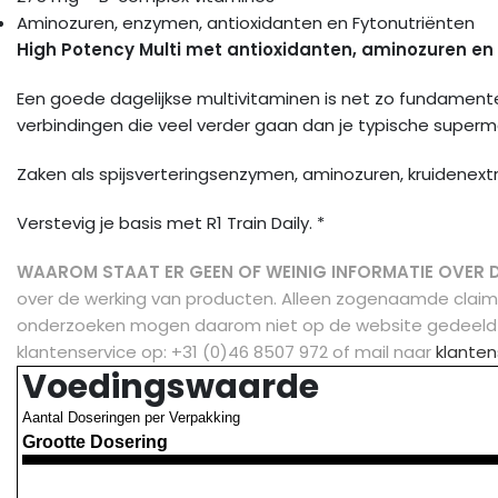
Aminozuren, enzymen, antioxidanten en Fytonutriënten
High Potency Multi met antioxidanten, aminozuren en
Een goede dagelijkse multivitaminen is net zo fundamentee
verbindingen die veel verder gaan dan je typische superma
Zaken als spijsverteringsenzymen, aminozuren, kruidenext
Verstevig je basis met R1 Train Daily. *
WAAROM STAAT ER GEEN OF WEINIG INFORMATIE OVER 
over de werking van producten. Alleen zogenaamde clai
onderzoeken mogen daarom niet op de website gedeeld
klantenservice op: +31 (0)46 8507 972 of mail naar
klanten
Voedingswaarde
Aantal Doseringen per Verpakking
Grootte Dosering