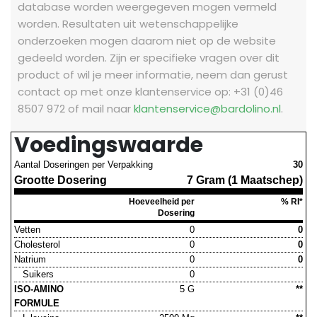
database worden weergegeven mogen vermeld
worden. Resultaten uit wetenschappelijke
onderzoeken mogen daarom niet op de website
gedeeld worden.
Zijn er specifieke vragen over dit
product of wil je meer informatie, neem dan gerust
contact op met onze klantenservice op: +31 (0)46
8507 972 of mail naar
klantenservice@bardolino.nl
.
Voedingswaarde
Aantal Doseringen per Verpakking
30
Grootte Dosering
7 Gram (1 Maatschep)
Hoeveelheid per
% RI*
Dosering
Vetten
0
0
Cholesterol
0
0
Natrium
0
0
Suikers
0
ISO-AMINO
5 G
**
FORMULE