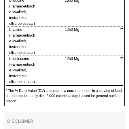
L-leucine
2500 Mg
**
(Farmaceutisch
e kwaliteit,
instantized,
ultra-oplosbaar)
L-valine
1250 Mg
**
(Farmaceutisch
e kwaliteit,
instantized,
ultra-oplosbaar)
L-isoleucine
1250 Mg
**
(Farmaceutisch
e kwaliteit,
instantized,
ultra-oplosbaar)
* The % Daily Value (DV) tells you how much a nutrient in a serving of food
contributes to a daily diet. 2,000 calories a day is used for general nutrition
advice.
DISCLAIMER