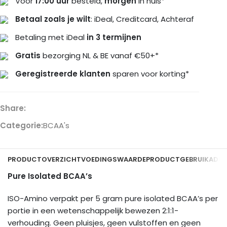
Voor
17:00 uur
besteld,
morgen
in huis*
Betaal zoals je wilt
: iDeal, Creditcard, Achteraf
Betaling met iDeal
in 3 termijnen
Gratis
bezorging NL & BE vanaf €50+*
Geregistreerde klanten
sparen voor korting*
Share:
Categorie:
BCAA's
PRODUCTOVERZICHT
VOEDINGSWAARDE
PRODUCTGEBRUIK
ADDI
Pure Isolated BCAA’s
ISO-Amino verpakt per 5 gram pure isolated BCAA’s per
portie in een wetenschappelijk bewezen 2:1:1-
verhouding. Geen pluisjes, geen vulstoffen en geen