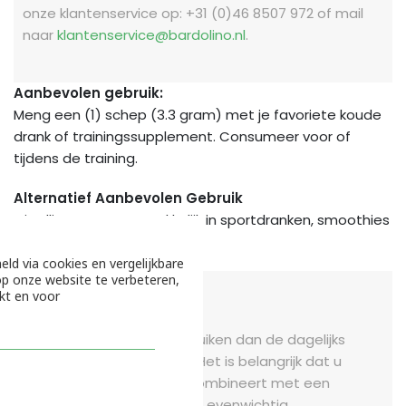
onze klantenservice op: +31 (0)46 8507 972 of mail
naar
klantenservice@bardolino.nl
.
Aanbevolen gebruik:
Meng een (1) schep (3.3 gram) met je favoriete koude
drank of trainingssupplement. Consumeer voor of
tijdens de training.
Alternatief Aanbevolen Gebruik
Citrulline mengt gemakkelijk in sportdranken, smoothies
en vruchtensappen.
eld via cookies en vergelijkbare
p onze website te verbeteren,
kt en voor
WAARSCHUWING
Gelieve niet meer te gebruiken dan de dagelijks
aanbevolen hoeveelheid. Het is belangrijk dat u
voedingssupplementen combineert met een
gezonde levensstijl en een evenwichtig