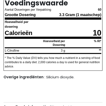
Voedingswaarde
Aantal Doseringen per Verpakking
60
Grootte Dosering
3.3 Gram (1 maatschep)
Hoeveelheid per
dosering
10
Calorieën
Hoeveelheid per
% RI*
Dosering
L-Citrulline
3 g
**
* The % Daily Value (DV) tells you how much a nutrient in a serving of food
contributes to a daily diet. 2,000 calories a day is used for general nutrition
advice.
Overige ingrediënten
: Silicium dioxyde.