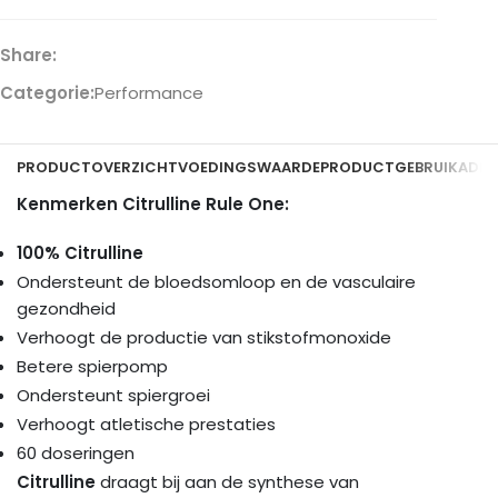
Share:
Categorie:
Performance
PRODUCTOVERZICHT
VOEDINGSWAARDE
PRODUCTGEBRUIK
ADDI
Kenmerken Citrulline Rule One:
100% Citrulline
Ondersteunt de bloedsomloop en de vasculaire
gezondheid
Verhoogt de productie van stikstofmonoxide
Betere spierpomp
Ondersteunt spiergroei
Verhoogt atletische prestaties
60 doseringen
Citrulline
draagt bij aan de synthese van