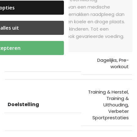
voedingspatroon. In geval van een medische
opties
aandoening of fysieke ongemakken raadpleeg dan
uw huisarts. Bewaren op een koele en droge plaats.
alles uit
Bewaren buiten bereik van kinderen. Tot een
gezonde levensstijl hoort ook gevarieerde voeding.
cepteren
Dagelijks
,
Pre-
Gelegenheid
workout
Training & Herstel
,
Training &
Doelstelling
Uithouding
,
Verbeter
Sportprestaties