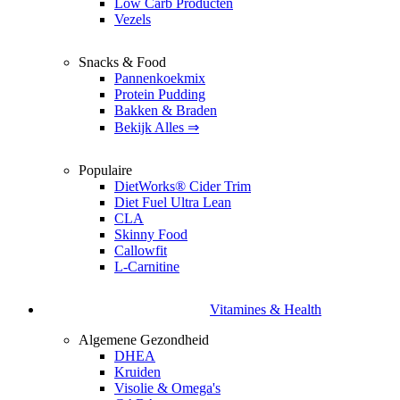
Low Carb Producten
Vezels
Snacks & Food
Pannenkoekmix
Protein Pudding
Bakken & Braden
Bekijk Alles ⇒
Populaire
DietWorks® Cider Trim
Diet Fuel Ultra Lean
CLA
Skinny Food
Callowfit
L-Carnitine
Vitamines & Health
Algemene Gezondheid
DHEA
Kruiden
Visolie & Omega's