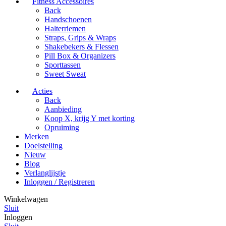
Fitness Accessoires
Back
Handschoenen
Halterriemen
Straps, Grips & Wraps
Shakebekers & Flessen
Pill Box & Organizers
Sporttassen
Sweet Sweat
Acties
Back
Aanbieding
Koop X, krijg Y met korting
Opruiming
Merken
Doelstelling
Nieuw
Blog
Verlanglijstje
Inloggen / Registreren
Winkelwagen
Sluit
Inloggen