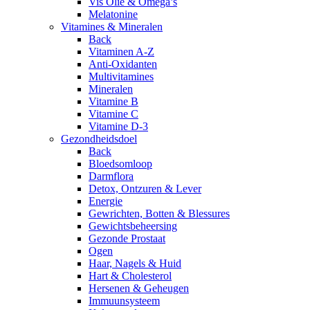
Vis Olie & Omega’s
Melatonine
Vitamines & Mineralen
Back
Vitaminen A-Z
Anti-Oxidanten
Multivitamines
Mineralen
Vitamine B
Vitamine C
Vitamine D-3
Gezondheidsdoel
Back
Bloedsomloop
Darmflora
Detox, Ontzuren & Lever
Energie
Gewrichten, Botten & Blessures
Gewichtsbeheersing
Gezonde Prostaat
Ogen
Haar, Nagels & Huid
Hart & Cholesterol
Hersenen & Geheugen
Immuunsysteem