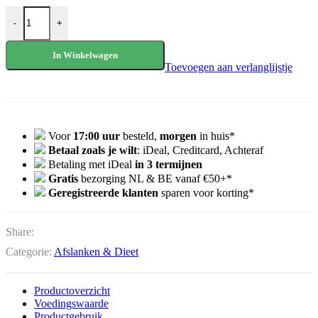
Better Stevia® Balance with Chromium & Inulin (100 Packets) aantal
-
+
In Winkelwagen
Toevoegen aan verlanglijstje
Voor
17:00 uur
besteld,
morgen
in huis*
Betaal zoals je wilt
: iDeal, Creditcard, Achteraf
Betaling met iDeal
in 3 termijnen
Gratis
bezorging NL & BE vanaf €50+*
Geregistreerde klanten
sparen voor korting*
Share:
Categorie:
Afslanken & Dieet
Productoverzicht
Voedingswaarde
Productgebruik