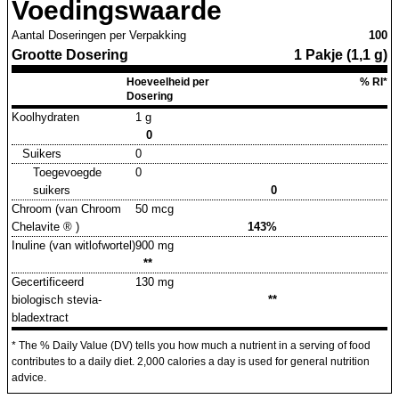
Voedingswaarde
Aantal Doseringen per Verpakking
100
Grootte Dosering
1 Pakje (1,1 g)
Hoeveelheid per
% RI*
Dosering
Koolhydraten
1 g
0
Suikers
0
Toegevoegde
0
suikers
0
Chroom (van Chroom
50 mcg
Chelavite ® )
143%
Inuline (van witlofwortel)
900 mg
**
Gecertificeerd
130 mg
biologisch stevia-
**
bladextract
* The % Daily Value (DV) tells you how much a nutrient in a serving of food
contributes to a daily diet. 2,000 calories a day is used for general nutrition
advice.