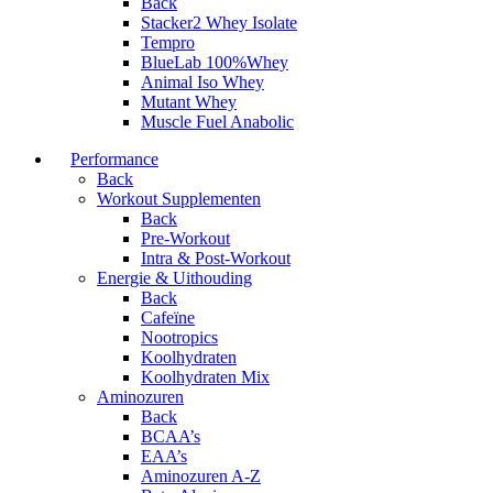
Back
Stacker2 Whey Isolate
Tempro
BlueLab 100%Whey
Animal Iso Whey
Mutant Whey
Muscle Fuel Anabolic
Performance
Back
Workout Supplementen
Back
Pre-Workout
Intra & Post-Workout
Energie & Uithouding
Back
Cafeïne
Nootropics
Koolhydraten
Koolhydraten Mix
Aminozuren
Back
BCAA’s
EAA’s
Aminozuren A-Z