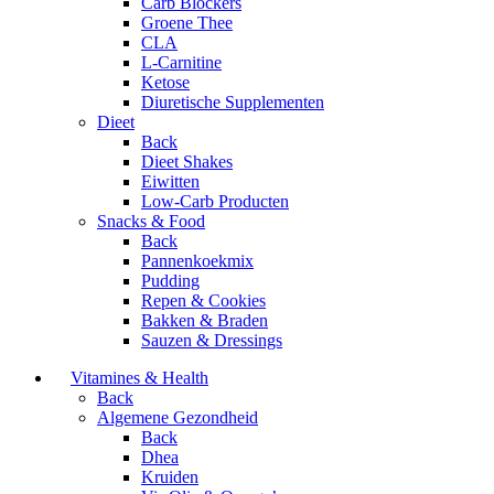
Carb Blockers
Groene Thee
CLA
L-Carnitine
Ketose
Diuretische Supplementen
Dieet
Back
Dieet Shakes
Eiwitten
Low-Carb Producten
Snacks & Food
Back
Pannenkoekmix
Pudding
Repen & Cookies
Bakken & Braden
Sauzen & Dressings
Vitamines & Health
Back
Algemene Gezondheid
Back
Dhea
Kruiden