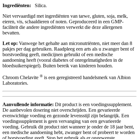
Ingrediënten:
Silica.
Niet vervaardigd met ingrediënten van tarwe, gluten, soja, melk,
eieren, vis, schaaldieren of noten. Geproduceerd in een GMP-
faciliteit die andere ingrediënten verwerkt die deze allergenen
bevatten.
Let op:
Vanwege het gehalte aan micronutriënten, niet meer dan 8
pakjes per dag gebruiken. Raadpleeg een arts als u zwanger bent of
borstvoeding geeft, medicijnen gebruikt of een medische
aandoening heeft (vooral diabetes of onregelmatigheden in de
bloedsuikerspiegel). Buiten bereik van kinderen houden.
®
Chroom Chelavite
is een geregistreerd handelsmerk van Albion
Laboratories.
Aanvullende informatie:
Dit product is een voedingssupplement.
De aanbevolen dosering niet overschrijden. Een gevarieerde
evenwichtige voeding en gezonde levensstijl zijn belangrijk. Een
voedingssupplement is geen vervanging van een gevarieerde
voeding. Gebruik dit product niet wanneer je onder de 18 jaar bent,
een medische aandoening hebt, zwanger bent of probeert te worden
of borstvoeding geeft. Stop het gebruik als er ongewenste