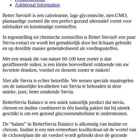
Additional Information
Better Stevia® is een caloriearme, lage glycemische, niet-GMO,
plantaardige zoetstof die een perfect gezond alternatief vormt voor
tafelsuiker en kunstmatige zoetstoffen.
In tegenstelling tot chemische zoetstoffen is Better Stevia® een puur
Stevia-extract en wordt het gemakkelijk door het lichaam gebruikt
en op dezelfde manier gemetaboliseerd als voedingsstoffen.
Met een smaak die van nature 60-100 keer zoeter is dan
geraffineerde suiker, is een kleine hoeveelheid voldoende om uw
favoriete dranken, voedsel en desserts zoeter te maken!
Niet alle Stevia is echter hetzelfde. We nemen speciale maatregelen
om de natuurlijke kwaliteiten van Stevia te behouden in deze
unieke, pure, beter smakende Stevia.
BetterStevia Balance is een uniek natuurlijk product dat stevia,
chroom en inuline combineert in één handig pakket dat bij uitstek
geschikt is om een ​​gezond glucosemetabolisme te ondersteunen.
De “balans” in BetterStevia Balance is afkomstig van inuline en
chroom. Inuline is een niet-verteerbare koolhydraat uit de wortel van
de cichoreiplant die als voedsel wordt gebruikt door de gezonde