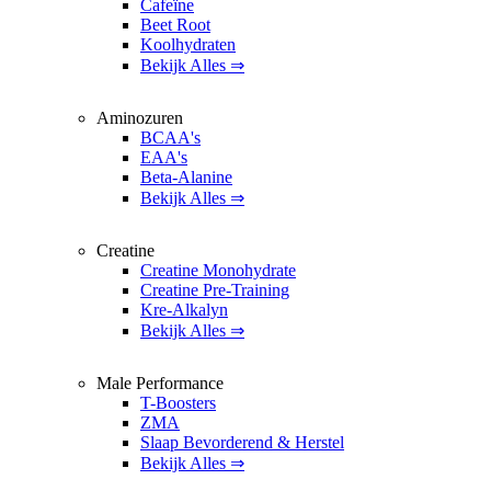
Cafeïne
Beet Root
Koolhydraten
Bekijk Alles ⇒
Aminozuren
BCAA's
EAA's
Beta-Alanine
Bekijk Alles ⇒
Creatine
Creatine Monohydrate
Creatine Pre-Training
Kre-Alkalyn
Bekijk Alles ⇒
Male Performance
T-Boosters
ZMA
Slaap Bevorderend & Herstel
Bekijk Alles ⇒