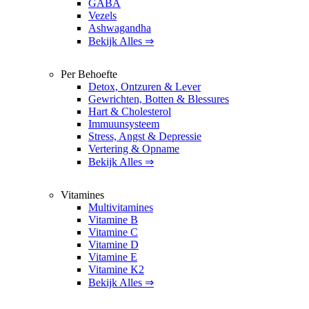
GABA
Vezels
Ashwagandha
Bekijk Alles ⇒
Per Behoefte
Detox, Ontzuren & Lever
Gewrichten, Botten & Blessures
Hart & Cholesterol
Immuunsysteem
Stress, Angst & Depressie
Vertering & Opname
Bekijk Alles ⇒
Vitamines
Multivitamines
Vitamine B
Vitamine C
Vitamine D
Vitamine E
Vitamine K2
Bekijk Alles ⇒