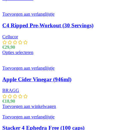
gekozen worden op de productpagina
Toevoegen aan verlanglijstje
C4 Ripped Pre-Workout (30 Servings)
Cellucor
€
29,90
Opties selecteren
Dit product heeft meerdere variaties. Deze optie kan
gekozen worden op de productpagina
Toevoegen aan verlanglijstje
Apple Cider Vinegar (946ml)
BRAGG
€
18,90
Toevoegen aan winkelwagen
Toevoegen aan verlanglijstje
Stacker 4 Ephedra Free (100 caps)