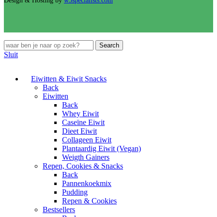
Design & Hosting by
w3specialists.com
Search
Sluit
Eiwitten & Eiwit Snacks
Back
Eiwitten
Back
Whey Eiwit
Caseïne Eiwit
Dieet Eiwit
Collageen Eiwit
Plantaardig Eiwit (Vegan)
Weigth Gainers
Repen, Cookies & Snacks
Back
Pannenkoekmix
Pudding
Repen & Cookies
Bestsellers