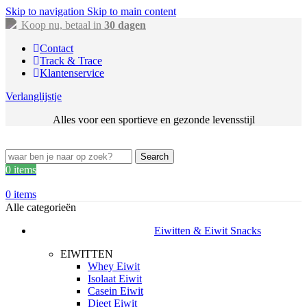
Skip to navigation
Skip to main content
Koop nu, betaal in
30 dagen
Contact
Track & Trace
Klantenservice
Verlanglijstje
Alles voor een sportieve en gezonde levensstijl
Search
0
items
0
items
Alle categorieën
Eiwitten & Eiwit Snacks
EIWITTEN
Whey Eiwit
Isolaat Eiwit
Casein Eiwit
Dieet Eiwit