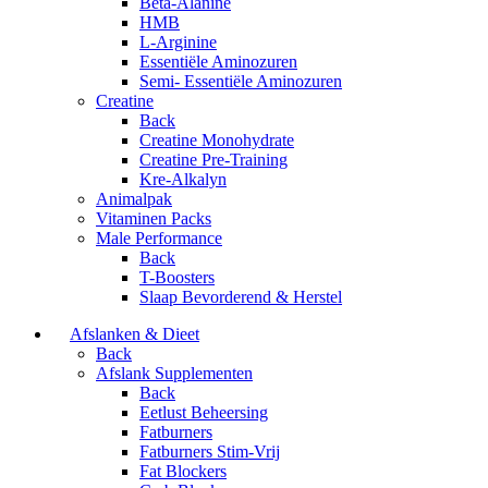
Beta-Alanine
HMB
L-Arginine
Essentiële Aminozuren
Semi- Essentiële Aminozuren
Creatine
Back
Creatine Monohydrate
Creatine Pre-Training
Kre-Alkalyn
Animalpak
Vitaminen Packs
Male Performance
Back
T-Boosters
Slaap Bevorderend & Herstel
Afslanken & Dieet
Back
Afslank Supplementen
Back
Eetlust Beheersing
Fatburners
Fatburners Stim-Vrij
Fat Blockers