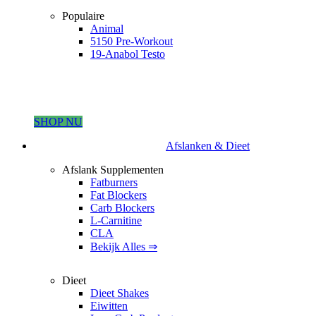
Populaire
Animal
5150 Pre-Workout
19-Anabol Testo
SHOP NU
Afslanken & Dieet
Afslank Supplementen
Fatburners
Fat Blockers
Carb Blockers
L-Carnitine
CLA
Bekijk Alles ⇒
Dieet
Dieet Shakes
Eiwitten