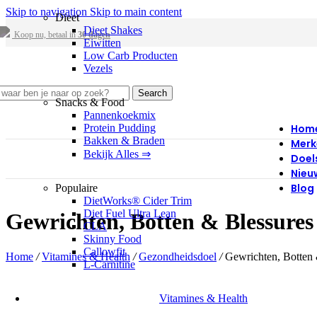
Skip to navigation
Skip to main content
Dieet
Dieet Shakes
Koop nu, betaal in
30 dagen
Eiwitten
Low Carb Producten
Vezels
Search
Snacks & Food
Pannenkoekmix
Protein Pudding
Hom
Bakken & Braden
Merk
Bekijk Alles ⇒
Doel
Nieu
Blog
Populaire
DietWorks® Cider Trim
Diet Fuel Ultra Lean
Gewrichten, Botten & Blessures
CLA
Skinny Food
Callowfit
Home
/
Vitamines & Health
/
Gezondheidsdoel
/
Gewrichten, Botten 
L-Carnitine
Vitamines & Health