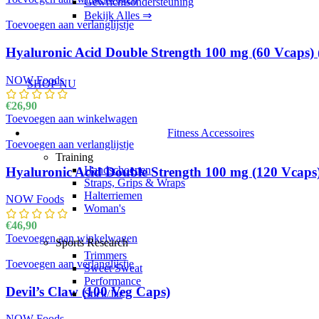
Gewrichtsondersteuning
Bekijk Alles ⇒
Toevoegen aan verlanglijstje
Hyaluronic Acid Double Strength 100 mg (60 Vcaps)
NOW Foods
SHOP NU
€
26,90
Toevoegen aan winkelwagen
Fitness Accessoires
Toevoegen aan verlanglijstje
Training
Handschoenen
Hyaluronic Acid Double Strength 100 mg (120 Vcaps
Straps, Grips & Wraps
Halterriemen
NOW Foods
Woman's
€
46,90
Toevoegen aan winkelwagen
Sports Research
Trimmers
Toevoegen aan verlanglijstje
Sweet Sweat
Performance
Devil’s Claw (100 Veg Caps)
Stick/Jar
NOW Foods