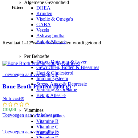
Algemene Gezondheid
Filters
DHEA
Kruiden
Visolie & Omega's
GABA
Vezels
Ashwagandha
Bekijk Alles ⇒
Resultaat 1–12 van de 78 resultaten wordt getoond
Gesorteerd op nie
Per Behoefte
Detox, Ontzuren & Lever
Gewrichten, Botten & Blessures
Hart & Cholesterol
Toevoegen aan verlanglijstje
Immuunsysteem
Stress, Angst & Depressie
Bone Broth Protein (400 g)
Vertering & Opname
Bekijk Alles ⇒
Nutricost®
€
39,90
Vitamines
Toevoegen aan winkelwagen
Multivitamines
Vitamine B
Vitamine C
Toevoegen aan verlanglijstje
Vitamine D
Vitamine E