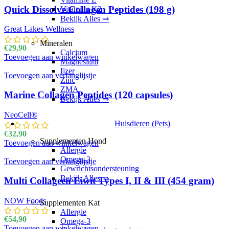
Quick Dissolve Collagen Peptides (198 g)
Vitamine K2
Bekijk Alles ⇒
Great Lakes Wellness
Mineralen
€
29,90
Calcium
Toevoegen aan winkelwagen
Magnesium
Ijzer
Toevoegen aan verlanglijstje
Zinc
ZMA
Marine Collagen Peptides (120 capsules)
Bekijk Alles ⇒
NeoCell®
Huisdieren (Pets)
€
32,90
Supplementen Hond
Toevoegen aan winkelwagen
Allergie
Omega-3
Toevoegen aan verlanglijstje
Gewrichtsondersteuning
Bekijk Alles ⇒
Multi Collageen Eiwit Types I, II & III (454 gram)
NOW Foods
Supplementen Kat
Allergie
€
54,90
Omega-3
Toevoegen aan winkelwagen