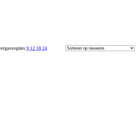
ergaveopties
9
12
18
24