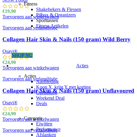
Fitness
Shakebekers & Flessen
€
19,90
Pilbox & Organizers
Toevoegen aan winkelwagen
Sporttassen
Fitness Artikelen
Toevoegen aan verlanglijstje
Collagen Hair Skin & Nails (150 gram) Wild Berry
Osavi®
SHOP NU
€
24,90
Acties
Toevoegen aan winkelwagen
Acties
Toevoegen aan verlanglijstje
Aanbieding
Koop X, krijg Y met korting
Collagen Hair Skin & Nails (150 gram) Unflavoured
Opruiming
Weekend Deal
Osavi®
Deals
€
24,90
Categorie
Toevoegen aan winkelwagen
Eiwitten
Performance
Toevoegen aan verlanglijstje
Afslanken