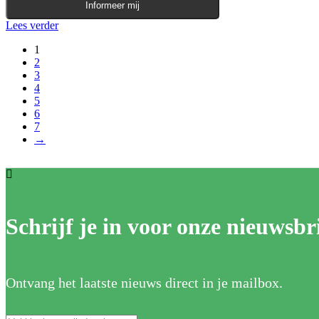
Informeer mij
Lees verder
1
2
3
4
5
6
7
→
Schrijf je in voor onze nieuwsbri
Ontvang het laatste nieuws direct in je mailbox.