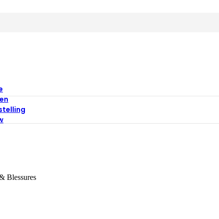
e
en
stelling
w
& Blessures