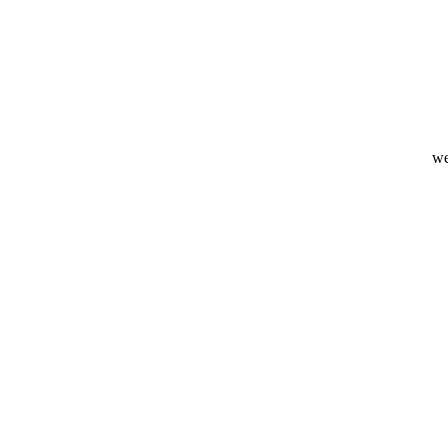
uwste
we