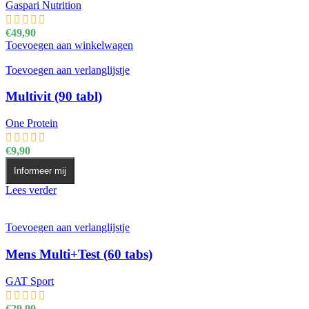
Gaspari Nutrition
€
49,90
Toevoegen aan winkelwagen
Toevoegen aan verlanglijstje
Multivit (90 tabl)
One Protein
€
9,90
Informeer mij
Lees verder
Toevoegen aan verlanglijstje
Mens Multi+Test (60 tabs)
GAT Sport
€
29,90