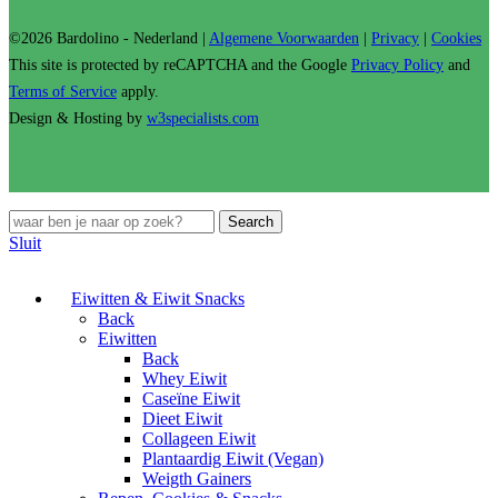
©2026 Bardolino - Nederland |
Algemene Voorwaarden
|
Privacy
|
Cookies
This site is protected by reCAPTCHA and the Google
Privacy Policy
and
Terms of Service
apply.
Design & Hosting by
w3specialists.com
Search
Sluit
Eiwitten & Eiwit Snacks
Back
Eiwitten
Back
Whey Eiwit
Caseïne Eiwit
Dieet Eiwit
Collageen Eiwit
Plantaardig Eiwit (Vegan)
Weigth Gainers