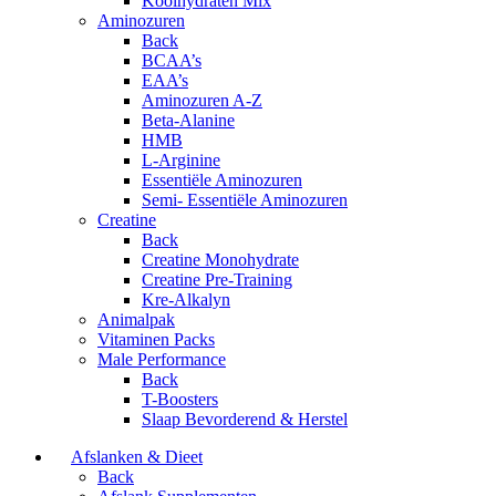
Koolhydraten Mix
Aminozuren
Back
BCAA’s
EAA’s
Aminozuren A-Z
Beta-Alanine
HMB
L-Arginine
Essentiële Aminozuren
Semi- Essentiële Aminozuren
Creatine
Back
Creatine Monohydrate
Creatine Pre-Training
Kre-Alkalyn
Animalpak
Vitaminen Packs
Male Performance
Back
T-Boosters
Slaap Bevorderend & Herstel
Afslanken & Dieet
Back