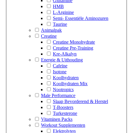
Glutamine
HMB
L-Arginine
Semi- Essentiële Aminozuren
Taurine
Animalpak
Creatine
Creatine Monohydrate
Creatine Pre-Training
Kre-Alkalyn
Energie & Uithouding
Cafeïne
Isotone
Koolhydraten
Koolhydraten Mix
Nootropics
Male Performance
Slaap Bevorderend & Herstel
T-Boosters
Turkesterone
Vitaminen Packs
Workout Supplementen
Elektrolyten