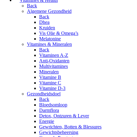
Vitamines & Health
Back
Algemene Gezondheid
Back
Dhea
Kruiden
Vis Olie & Omega’s
Melatonine
Vitamines & Mineralen
Back
Vitaminen A-Z
Anti-Oxidanten
Multivitamines
Mineralen
Vitamine B
Vitamine C
Vitamine D-3
Gezondheidsdoel
Back
Bloedsomloop
Darmflora
Detox, Ontzuren & Lever
Energie
Gewrichten, Botten & Blessures
Gewichtsbeheersing