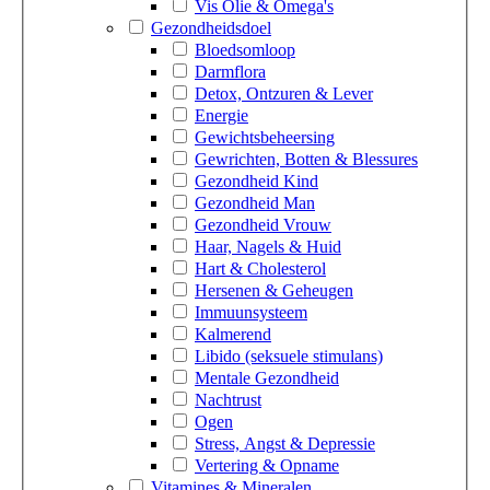
Vis Olie & Omega's
Gezondheidsdoel
Bloedsomloop
Darmflora
Detox, Ontzuren & Lever
Energie
Gewichtsbeheersing
Gewrichten, Botten & Blessures
Gezondheid Kind
Gezondheid Man
Gezondheid Vrouw
Haar, Nagels & Huid
Hart & Cholesterol
Hersenen & Geheugen
Immuunsysteem
Kalmerend
Libido (seksuele stimulans)
Mentale Gezondheid
Nachtrust
Ogen
Stress, Angst & Depressie
Vertering & Opname
Vitamines & Mineralen