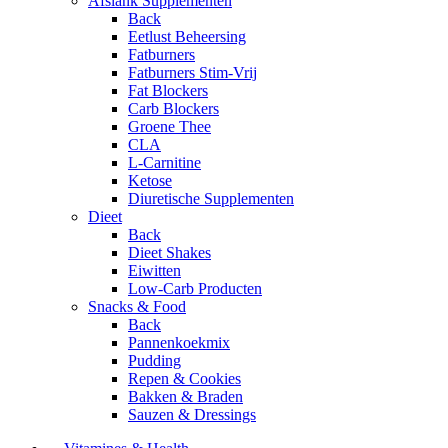
Afslank Supplementen
Back
Eetlust Beheersing
Fatburners
Fatburners Stim-Vrij
Fat Blockers
Carb Blockers
Groene Thee
CLA
L-Carnitine
Ketose
Diuretische Supplementen
Dieet
Back
Dieet Shakes
Eiwitten
Low-Carb Producten
Snacks & Food
Back
Pannenkoekmix
Pudding
Repen & Cookies
Bakken & Braden
Sauzen & Dressings