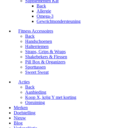
Supplementen Kat
Back
Allergie
Omega-3
Gewrichtsondersteuning
Fitness Accessoires
Back
Handschoenen
Halterriemen
Straps, Grips & Wraps
Shakebekers & Flessen
Pill Box & Organizers
Sporttassen
Sweet Sweat
Acties
Back
Aanbieding
Koop X, krijg Y met korting
Opruiming
Merken
Doelstelling
Nieuw
Blog