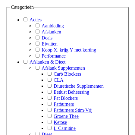
Categorieën
Acties
Aanbieding
Afslanken
Deals
Eiwitten
Koop X, krijg Y met korting
Performance
Afslanken & Dieet
Afslank Supplementen
Carb Blockers
CLA
Diuretische Supplementen
Eetlust Beheersing
Fat Blockers
Fatburners
Fatburners Stim-Vrij
Groene Thee
Ketose
L-Carnitine
Dieet