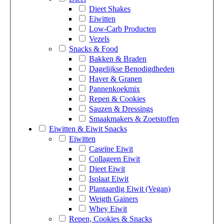
Dieet Shakes
Eiwitten
Low-Carb Producten
Vezels
Snacks & Food
Bakken & Braden
Dagelijkse Benodigdheden
Haver & Granen
Pannenkoekmix
Repen & Cookies
Sauzen & Dressings
Smaakmakers & Zoetstoffen
Eiwitten & Eiwit Snacks
Eiwitten
Caseïne Eiwit
Collageen Eiwit
Dieet Eiwit
Isolaat Eiwit
Plantaardig Eiwit (Vegan)
Weigth Gainers
Whey Eiwit
Repen, Cookies & Snacks