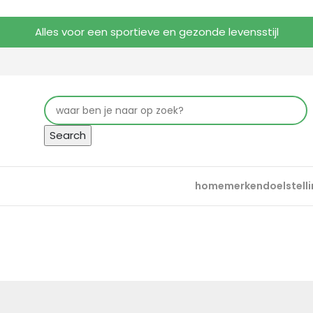
Alles voor een sportieve en gezonde levensstijl
Search
home
merken
doelstell