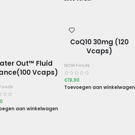
CoQ10 30mg (120
Vcaps)
ater Out™ Fluid
NOW Foods
ance(100 Vcaps)
€
19,90
Foods
Toevoegen aan winkelwagen
90
oegen aan winkelwagen