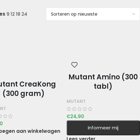
ies
9
12
18
24
Mutant Amino (300
tant CreaKong
tabl)
(300 gram)
MUTANT
NT
€
24,90
90
Informeer mij
oegen aan winkelwagen
Lees verder