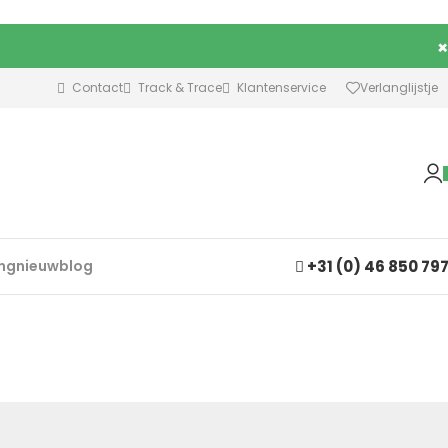
×
Contact
Track & Trace
Klantenservice
Verlanglijstje
+31 (0) 46 850 79
ing
nieuw
blog