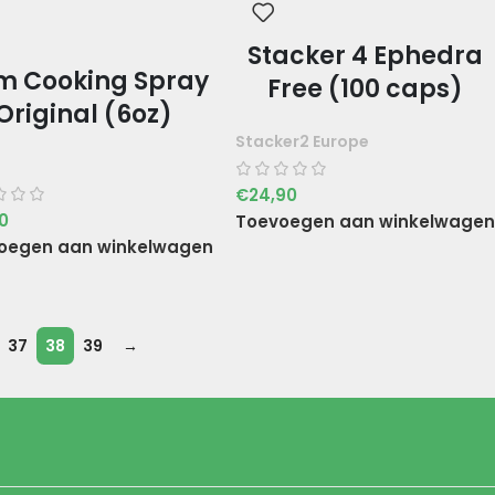
Stacker 4 Ephedra
m Cooking Spray
Free (100 caps)
Original (6oz)
Stacker2 Europe
€
24,90
90
Toevoegen aan winkelwagen
oegen aan winkelwagen
37
38
39
→