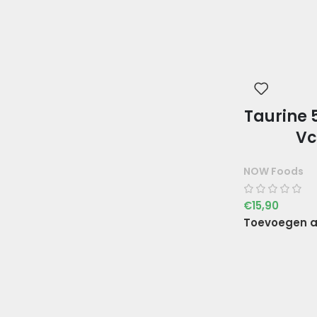
Taurine 
Vc
NOW Foods
€
15,90
Toevoegen a