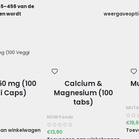
45–456 van de
en wordt
weergaveopt
50 mg (100
Calcium &
Mu
i Caps)
Magnesium (100
tabs)
MUTA
NOW Foods
€
19,
an winkelwagen
Toev
€
13,90