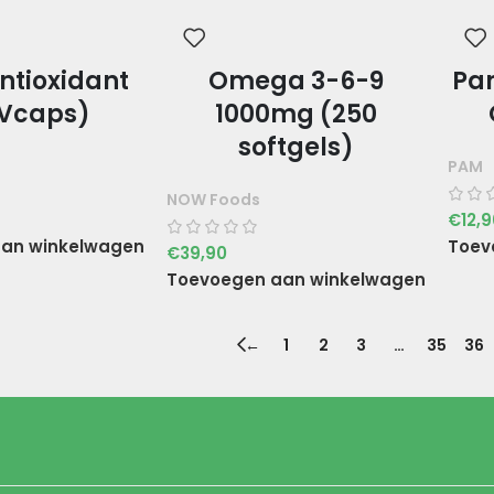
ntioxidant
Omega 3-6-9
Pa
 Vcaps)
1000mg (250
softgels)
PAM
NOW Foods
€
12,
an winkelwagen
Toev
€
39,90
Toevoegen aan winkelwagen
←
1
2
3
…
35
36