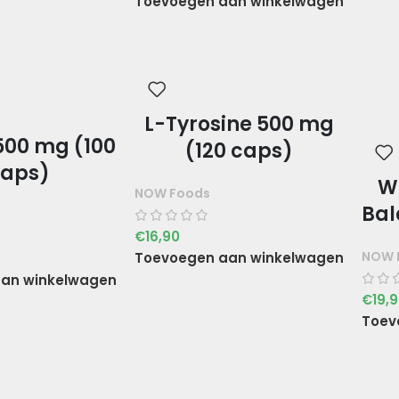
Toevoegen aan winkelwagen
L-Tyrosine 500 mg
500 mg (100
(120 caps)
aps)
W
NOW Foods
Bal
€
16,90
NOW 
Toevoegen aan winkelwagen
an winkelwagen
€
19,
Toev