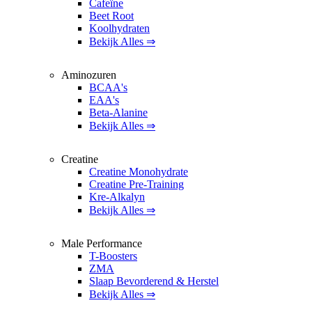
Cafeïne
Beet Root
Koolhydraten
Bekijk Alles ⇒
Aminozuren
BCAA's
EAA's
Beta-Alanine
Bekijk Alles ⇒
Creatine
Creatine Monohydrate
Creatine Pre-Training
Kre-Alkalyn
Bekijk Alles ⇒
Male Performance
T-Boosters
ZMA
Slaap Bevorderend & Herstel
Bekijk Alles ⇒