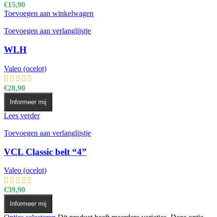
€
15,90
Toevoegen aan winkelwagen
Toevoegen aan verlanglijstje
WLH
Valeo (ocelot)
€
28,90
Informeer mij
Lees verder
Toevoegen aan verlanglijstje
VCL Classic belt “4”
Valeo (ocelot)
€
39,90
Informeer mij