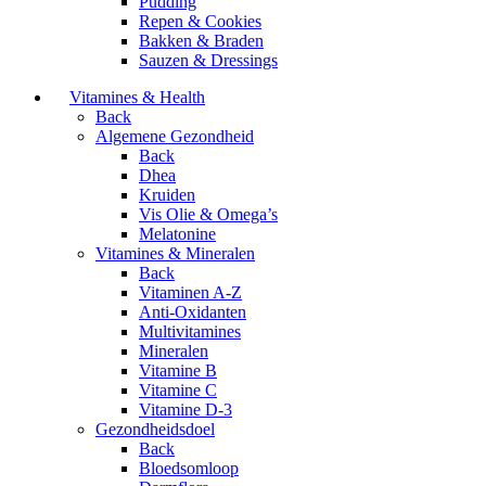
Pudding
Repen & Cookies
Bakken & Braden
Sauzen & Dressings
Vitamines & Health
Back
Algemene Gezondheid
Back
Dhea
Kruiden
Vis Olie & Omega’s
Melatonine
Vitamines & Mineralen
Back
Vitaminen A-Z
Anti-Oxidanten
Multivitamines
Mineralen
Vitamine B
Vitamine C
Vitamine D-3
Gezondheidsdoel
Back
Bloedsomloop