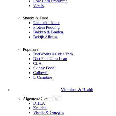
Low Carb Producten
Vezels
Snacks & Food
Pannenkoekmix
Protein Pudding
Bakken & Braden
Bekijk Alles ⇒
Populaire
DietWorks® Cider Trim
Diet Fuel Ultra Lean
CLA
Skinny Food
Callowfit
L-Carnitine
Vitamines & Health
Algemene Gezondheid
DHEA
Kruiden
Visolie & Omega's