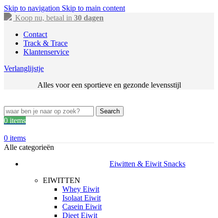
Skip to navigation
Skip to main content
Koop nu, betaal in
30 dagen
Contact
Track & Trace
Klantenservice
Verlanglijstje
Alles voor een sportieve en gezonde levensstijl
Search
0
items
0
items
Alle categorieën
Eiwitten & Eiwit Snacks
EIWITTEN
Whey Eiwit
Isolaat Eiwit
Casein Eiwit
Dieet Eiwit