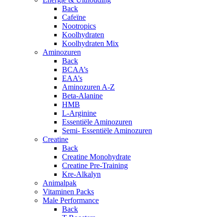
Back
Cafeïne
Nootropics
Koolhydraten
Koolhydraten Mix
Aminozuren
Back
BCAA’s
EAA’s
Aminozuren A-Z
Beta-Alanine
HMB
L-Arginine
Essentiële Aminozuren
Semi- Essentiële Aminozuren
Creatine
Back
Creatine Monohydrate
Creatine Pre-Training
Kre-Alkalyn
Animalpak
Vitaminen Packs
Male Performance
Back