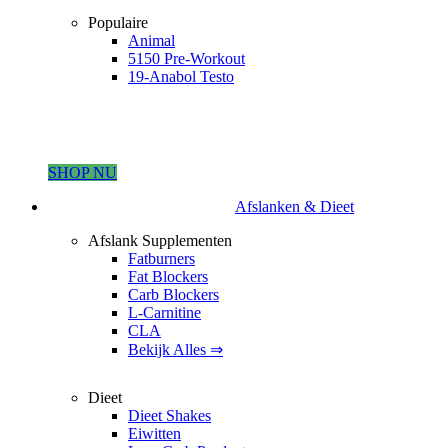
Populaire
Animal
5150 Pre-Workout
19-Anabol Testo
SHOP NU
Afslanken & Dieet
Afslank Supplementen
Fatburners
Fat Blockers
Carb Blockers
L-Carnitine
CLA
Bekijk Alles ⇒
Dieet
Dieet Shakes
Eiwitten