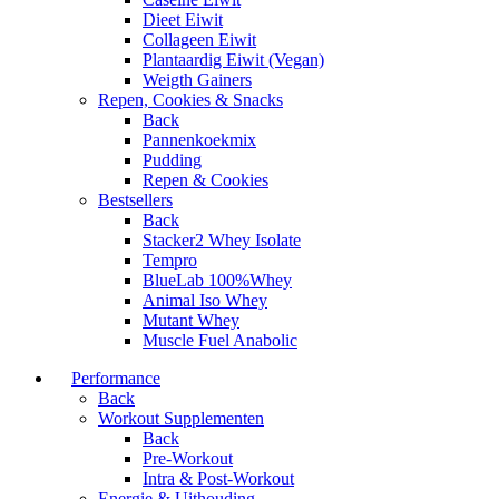
Dieet Eiwit
Collageen Eiwit
Plantaardig Eiwit (Vegan)
Weigth Gainers
Repen, Cookies & Snacks
Back
Pannenkoekmix
Pudding
Repen & Cookies
Bestsellers
Back
Stacker2 Whey Isolate
Tempro
BlueLab 100%Whey
Animal Iso Whey
Mutant Whey
Muscle Fuel Anabolic
Performance
Back
Workout Supplementen
Back
Pre-Workout
Intra & Post-Workout
Energie & Uithouding