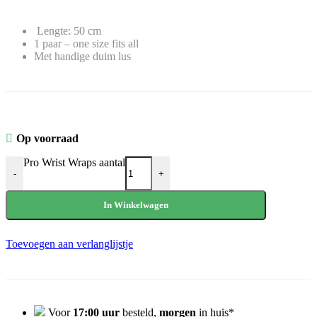
Lengte: 50 cm
1 paar – one size fits all
Met handige duim lus
Op voorraad
Pro Wrist Wraps aantal
-
+
In Winkelwagen
Toevoegen aan verlanglijstje
Voor
17:00 uur
besteld,
morgen
in huis*