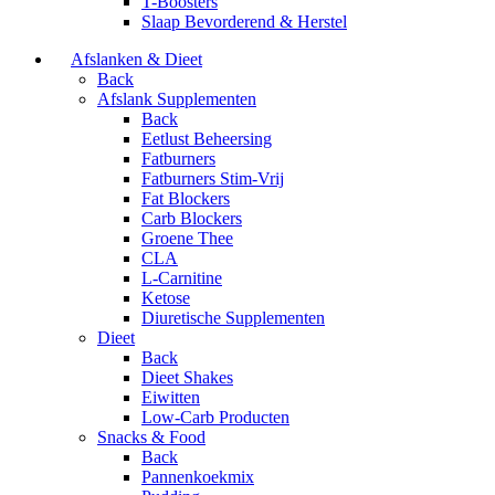
T-Boosters
Slaap Bevorderend & Herstel
Afslanken & Dieet
Back
Afslank Supplementen
Back
Eetlust Beheersing
Fatburners
Fatburners Stim-Vrij
Fat Blockers
Carb Blockers
Groene Thee
CLA
L-Carnitine
Ketose
Diuretische Supplementen
Dieet
Back
Dieet Shakes
Eiwitten
Low-Carb Producten
Snacks & Food
Back
Pannenkoekmix