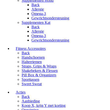
Supplementen Hond
Back
Allergie
Omega-3
Gewrichtsondersteuning
Supplementen Kat
Back
Allergie
Omega-3
Gewrichtsondersteuning
Fitness Accessoires
Back
Handschoenen
Halterriemen
Straps, Grips & Wraps
Shakebekers & Flessen
Pill Box & Organizers
Sporttassen
Sweet Sweat
Acties
Back
Aanbieding
Koop X, krijg Y met korting
Opruiming