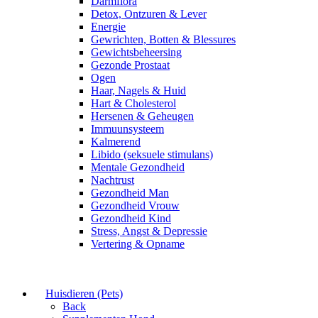
Darmflora
Detox, Ontzuren & Lever
Energie
Gewrichten, Botten & Blessures
Gewichtsbeheersing
Gezonde Prostaat
Ogen
Haar, Nagels & Huid
Hart & Cholesterol
Hersenen & Geheugen
Immuunsysteem
Kalmerend
Libido (seksuele stimulans)
Mentale Gezondheid
Nachtrust
Gezondheid Man
Gezondheid Vrouw
Gezondheid Kind
Stress, Angst & Depressie
Vertering & Opname
Huisdieren (Pets)
Back