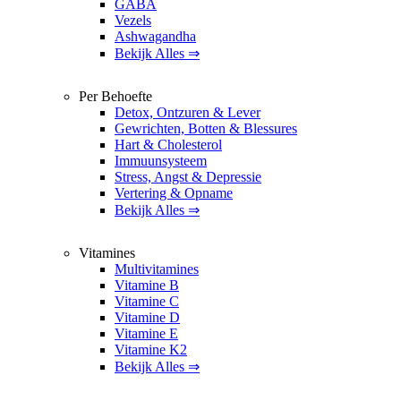
GABA
Vezels
Ashwagandha
Bekijk Alles ⇒
Per Behoefte
Detox, Ontzuren & Lever
Gewrichten, Botten & Blessures
Hart & Cholesterol
Immuunsysteem
Stress, Angst & Depressie
Vertering & Opname
Bekijk Alles ⇒
Vitamines
Multivitamines
Vitamine B
Vitamine C
Vitamine D
Vitamine E
Vitamine K2
Bekijk Alles ⇒