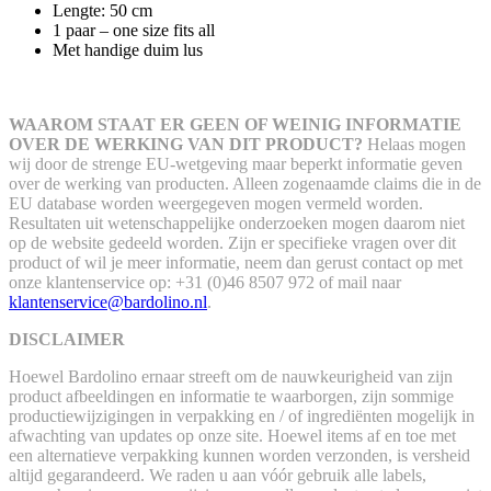
Lengte: 50 cm
1 paar – one size fits all
Met handige duim lus
WAAROM STAAT ER GEEN OF WEINIG INFORMATIE
OVER DE WERKING VAN DIT PRODUCT?
Helaas mogen
wij door de strenge EU-wetgeving maar beperkt informatie geven
over de werking van producten. Alleen zogenaamde claims die in de
EU database worden weergegeven mogen vermeld worden.
Resultaten uit wetenschappelijke onderzoeken mogen daarom niet
op de website gedeeld worden.
Zijn er specifieke vragen over dit
product of wil je meer informatie, neem dan gerust contact op met
onze klantenservice op: +31 (0)46 8507 972 of mail naar
klantenservice@bardolino.nl
.
DISCLAIMER
Hoewel Bardolino ernaar streeft om de nauwkeurigheid van zijn
product afbeeldingen en informatie te waarborgen, zijn sommige
productiewijzigingen in verpakking en / of ingrediënten mogelijk in
afwachting van updates op onze site. Hoewel items af en toe met
een alternatieve verpakking kunnen worden verzonden, is versheid
altijd gegarandeerd. We raden u aan vóór gebruik alle labels,