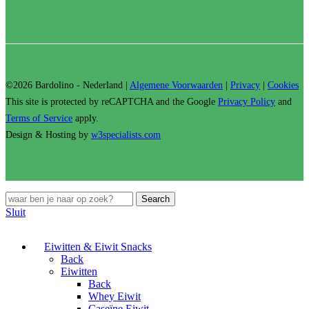
©2026 Bardolino - Nederland |
Algemene Voorwaarden
|
Privacy
|
Cookies
This site is protected by reCAPTCHA and the Google
Privacy Policy
and
Terms of Service
apply.
Design & Hosting by
w3specialists.com
Search
Sluit
Eiwitten & Eiwit Snacks
Back
Eiwitten
Back
Whey Eiwit
Caseïne Eiwit