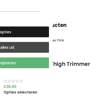
Gerelateerde producten
opties
alles uit
cepteren
Sweet Sweat Thigh Trimmer
Sports Research
€
36,90
Opties selecteren