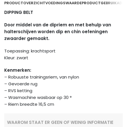
PRODUCTOVERZICHT
VOEDINGSWAARDE
PRODUCTGEBRUIK
ADDI
DIPPING BELT
Door middel van de dipriem en met behulp van
halterschijven worden dip en chin oefeningen
zwaarder gemaakt.
Toepassing: krachtsport
Kleur: zwart
Kenmerken:
– Robuuste trainingsriem, van nylon
– Gevoerde rug
– RVS ketting
– Wasmachine wasbaar op 30 °
– Riem breedte 16,5 cm
WAAROM STAAT ER GEEN OF WEINIG INFORMATIE