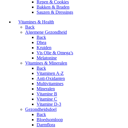
Repen & Cookies
Bakken & Braden
Sauzen & Dressings
Vitamines & Health
Back
Algemene Gezondheid
Back
Dhea
Kruiden
Vis Olie & Omega’s
Melatonine
Vitamines & Mineralen
Back
Vitaminen A-Z
Anti-Oxidanten
Multivitamines
Mineralen
Vitamine B
Vitamine C
Vitamine D-3
Gezondheidsdoel
Back
Bloedsomloop
Darmflora