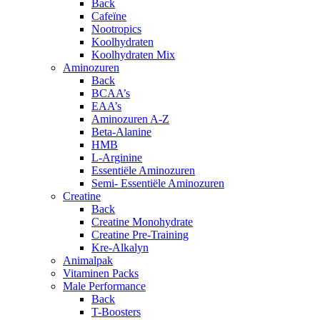
Back
Cafeïne
Nootropics
Koolhydraten
Koolhydraten Mix
Aminozuren
Back
BCAA’s
EAA’s
Aminozuren A-Z
Beta-Alanine
HMB
L-Arginine
Essentiële Aminozuren
Semi- Essentiële Aminozuren
Creatine
Back
Creatine Monohydrate
Creatine Pre-Training
Kre-Alkalyn
Animalpak
Vitaminen Packs
Male Performance
Back
T-Boosters