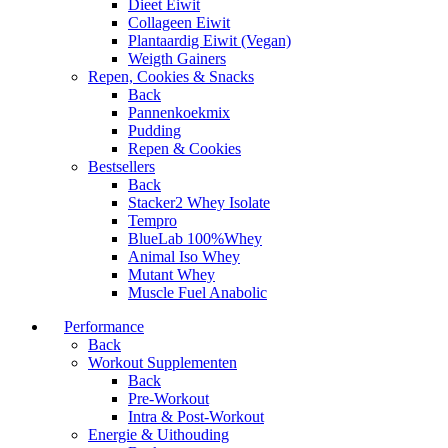
Dieet Eiwit
Collageen Eiwit
Plantaardig Eiwit (Vegan)
Weigth Gainers
Repen, Cookies & Snacks
Back
Pannenkoekmix
Pudding
Repen & Cookies
Bestsellers
Back
Stacker2 Whey Isolate
Tempro
BlueLab 100%Whey
Animal Iso Whey
Mutant Whey
Muscle Fuel Anabolic
Performance
Back
Workout Supplementen
Back
Pre-Workout
Intra & Post-Workout
Energie & Uithouding