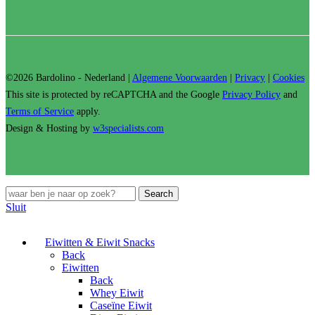
©2026 Bardolino - Nederland |
Algemene Voorwaarden
|
Privacy
|
Cookies
This site is protected by reCAPTCHA and the Google
Privacy Policy
and
Terms of Service
apply.
Design & Hosting by
w3specialists.com
Search
Sluit
Eiwitten & Eiwit Snacks
Back
Eiwitten
Back
Whey Eiwit
Caseïne Eiwit