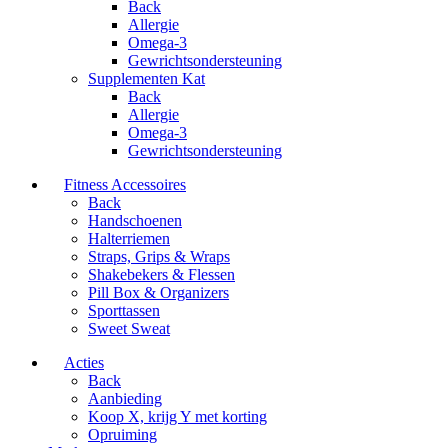
Back
Allergie
Omega-3
Gewrichtsondersteuning
Supplementen Kat
Back
Allergie
Omega-3
Gewrichtsondersteuning
Fitness Accessoires
Back
Handschoenen
Halterriemen
Straps, Grips & Wraps
Shakebekers & Flessen
Pill Box & Organizers
Sporttassen
Sweet Sweat
Acties
Back
Aanbieding
Koop X, krijg Y met korting
Opruiming