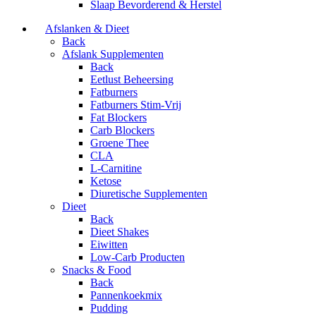
Slaap Bevorderend & Herstel
Afslanken & Dieet
Back
Afslank Supplementen
Back
Eetlust Beheersing
Fatburners
Fatburners Stim-Vrij
Fat Blockers
Carb Blockers
Groene Thee
CLA
L-Carnitine
Ketose
Diuretische Supplementen
Dieet
Back
Dieet Shakes
Eiwitten
Low-Carb Producten
Snacks & Food
Back
Pannenkoekmix
Pudding