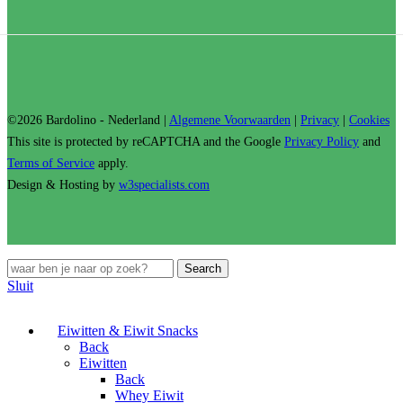
©2026 Bardolino - Nederland |
Algemene Voorwaarden
|
Privacy
|
Cookies
This site is protected by reCAPTCHA and the Google
Privacy Policy
and
Terms of Service
apply.
Design & Hosting by
w3specialists.com
Search
Sluit
Eiwitten & Eiwit Snacks
Back
Eiwitten
Back
Whey Eiwit