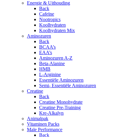
Energie & Uithouding
Back
Cafeïne
Nootropics
Koolhydraten
Koolhydraten Mix
Aminozuren
Back
BCAA’s
EAA’s
Aminozuren A-Z
Beta-Alanine
HMB
L-Arginine
Essentiële Aminozuren
Semi- Essentiële Aminozuren
Creatine
Back
Creatine Monohydrate
Creatine Pre-Training
Kre-Alkalyn
Animalpak
Vitaminen Packs
Male Performance
Back