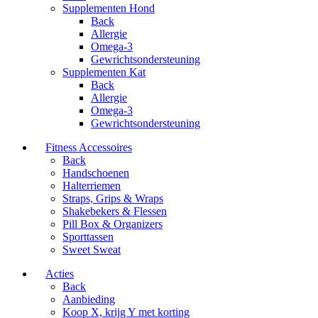
Supplementen Hond
Back
Allergie
Omega-3
Gewrichtsondersteuning
Supplementen Kat
Back
Allergie
Omega-3
Gewrichtsondersteuning
Fitness Accessoires
Back
Handschoenen
Halterriemen
Straps, Grips & Wraps
Shakebekers & Flessen
Pill Box & Organizers
Sporttassen
Sweet Sweat
Acties
Back
Aanbieding
Koop X, krijg Y met korting