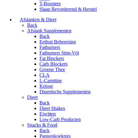
T-Boosters
Slaap Bevorderend & Herstel
Afslanken & Dieet
Back
Afslank Supplementen
Back
Eetlust Beheersing
Fatburners
Fatburners Stim-Vrij
Fat Blockers
Carb Blockers
Groene Thee
CLA
L-Carnitine
Ketose
Diuretische Supplementen
Dieet
Back
Dieet Shakes
Eiwitten
Low-Carb Producten
Snacks & Food
Back
Pannenkoekmix