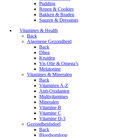
Pudding
Repen & Cookies
Bakken & Braden
Sauzen & Dressings
Vitamines & Health
Back
Algemene Gezondheid
Back
Dhea
Kruiden
Vis Olie & Omega’s
Melatonine
Vitamines & Mineralen
Back
Vitaminen A-Z
Anti-Oxidanten
Multivitamines
Mineralen
Vitamine B
Vitamine C
Vitamine D-3
Gezondheidsdoel
Back
Bloedsomloop