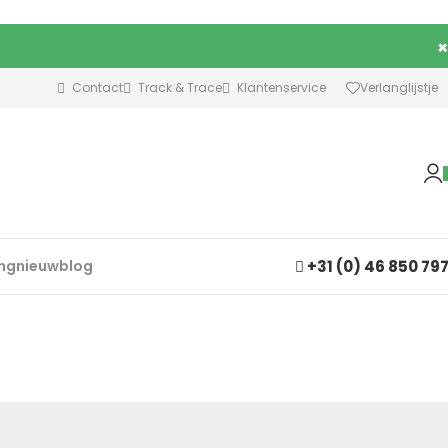
×
Contact
Track & Trace
Klantenservice
Verlanglijstje
+31 (0) 46 850 79
ing
nieuw
blog