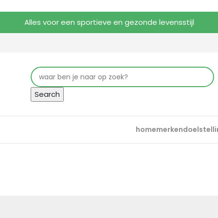
Alles voor een sportieve en gezonde levensstijl
Search
home
merken
doelstell