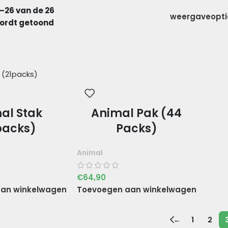
–26 van de 26
weergaveopt
wordt getoond
al Stak
Animal Pak (44
packs)
Packs)
Animal
€
64,90
an winkelwagen
Toevoegen aan winkelwagen
←
1
2