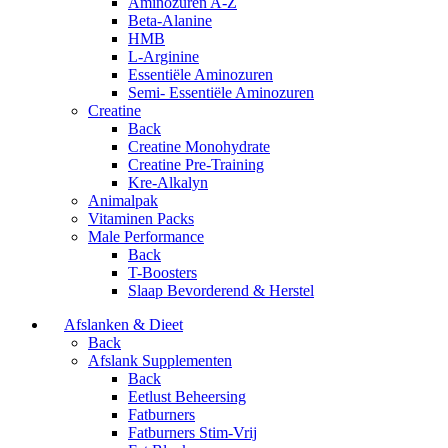
Aminozuren A-Z
Beta-Alanine
HMB
L-Arginine
Essentiële Aminozuren
Semi- Essentiële Aminozuren
Creatine
Back
Creatine Monohydrate
Creatine Pre-Training
Kre-Alkalyn
Animalpak
Vitaminen Packs
Male Performance
Back
T-Boosters
Slaap Bevorderend & Herstel
Afslanken & Dieet
Back
Afslank Supplementen
Back
Eetlust Beheersing
Fatburners
Fatburners Stim-Vrij