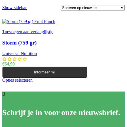
Show sidebar
Toevoegen aan verlanglijstje
Storm (759 gr)
Universal Nutrition
€
64,90
Informeer mij
Opties selecteren
Dit product heeft meerdere variaties. Deze optie kan
gekozen worden op de productpagina
Schrijf je in voor onze nieuwsbrief.