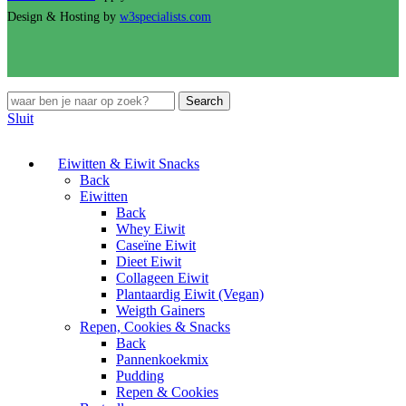
Design & Hosting by
w3specialists.com
Search
Sluit
Eiwitten & Eiwit Snacks
Back
Eiwitten
Back
Whey Eiwit
Caseïne Eiwit
Dieet Eiwit
Collageen Eiwit
Plantaardig Eiwit (Vegan)
Weigth Gainers
Repen, Cookies & Snacks
Back
Pannenkoekmix
Pudding
Repen & Cookies