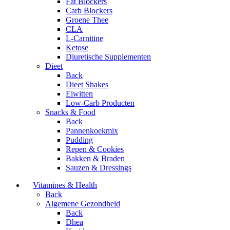
Fat Blockers
Carb Blockers
Groene Thee
CLA
L-Carnitine
Ketose
Diuretische Supplementen
Dieet
Back
Dieet Shakes
Eiwitten
Low-Carb Producten
Snacks & Food
Back
Pannenkoekmix
Pudding
Repen & Cookies
Bakken & Braden
Sauzen & Dressings
Vitamines & Health
Back
Algemene Gezondheid
Back
Dhea