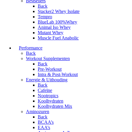
Bestsellers
Back
Stacker2 Whey Isolate
Tempro
BlueLab 100%Whey
Animal Iso Whey
Mutant Whey
Muscle Fuel Anabolic
Performance
Back
Workout Supplementen
Back
Pre-Workout
Intra & Post-Workout
Energie & Uithouding
Back
Cafeïne
Nootropics
Koolhydraten
Koolhydraten Mix
Aminozuren
Back
BCAA’s
EAA’s