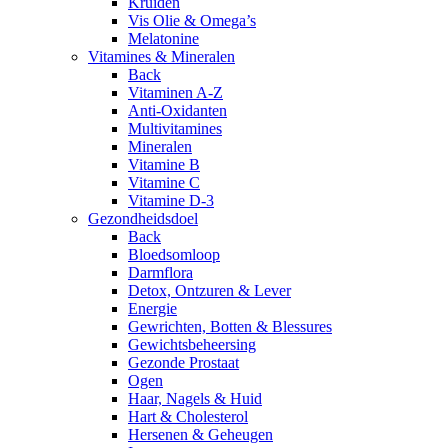
Kruiden
Vis Olie & Omega’s
Melatonine
Vitamines & Mineralen
Back
Vitaminen A-Z
Anti-Oxidanten
Multivitamines
Mineralen
Vitamine B
Vitamine C
Vitamine D-3
Gezondheidsdoel
Back
Bloedsomloop
Darmflora
Detox, Ontzuren & Lever
Energie
Gewrichten, Botten & Blessures
Gewichtsbeheersing
Gezonde Prostaat
Ogen
Haar, Nagels & Huid
Hart & Cholesterol
Hersenen & Geheugen