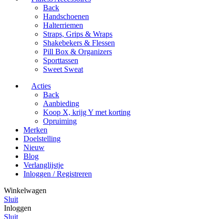
Back
Handschoenen
Halterriemen
Straps, Grips & Wraps
Shakebekers & Flessen
Pill Box & Organizers
Sporttassen
Sweet Sweat
Acties
Back
Aanbieding
Koop X, krijg Y met korting
Opruiming
Merken
Doelstelling
Nieuw
Blog
Verlanglijstje
Inloggen / Registreren
Winkelwagen
Sluit
Inloggen
Sluit