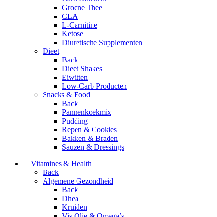
Groene Thee
CLA
L-Carnitine
Ketose
Diuretische Supplementen
Dieet
Back
Dieet Shakes
Eiwitten
Low-Carb Producten
Snacks & Food
Back
Pannenkoekmix
Pudding
Repen & Cookies
Bakken & Braden
Sauzen & Dressings
Vitamines & Health
Back
Algemene Gezondheid
Back
Dhea
Kruiden
Vis Olie & Omega’s