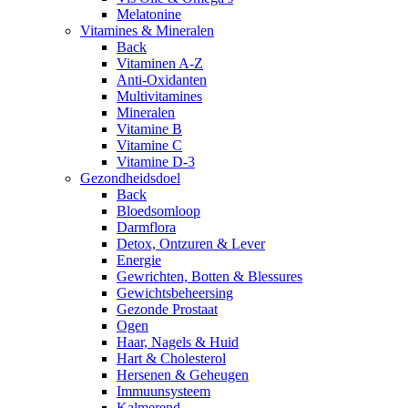
Melatonine
Vitamines & Mineralen
Back
Vitaminen A-Z
Anti-Oxidanten
Multivitamines
Mineralen
Vitamine B
Vitamine C
Vitamine D-3
Gezondheidsdoel
Back
Bloedsomloop
Darmflora
Detox, Ontzuren & Lever
Energie
Gewrichten, Botten & Blessures
Gewichtsbeheersing
Gezonde Prostaat
Ogen
Haar, Nagels & Huid
Hart & Cholesterol
Hersenen & Geheugen
Immuunsysteem
Kalmerend