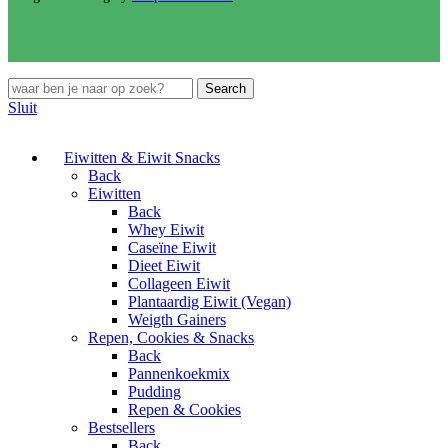
Search
Sluit
Eiwitten & Eiwit Snacks
Back
Eiwitten
Back
Whey Eiwit
Caseïne Eiwit
Dieet Eiwit
Collageen Eiwit
Plantaardig Eiwit (Vegan)
Weigth Gainers
Repen, Cookies & Snacks
Back
Pannenkoekmix
Pudding
Repen & Cookies
Bestsellers
Back