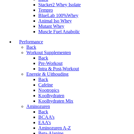
Stacker2 Whey Isolate
Tempro
BlueLab 100%Whey
Animal Iso Whey
Mutant Whey
Muscle Fuel Anabolic
Performance
Back
Workout Supplementen
Back
Pre-Workout
Intra & Post-Workout
Energie & Uithouding
Back
Cafeïne
Nootropics
Koolhydraten
Koolhydraten Mix
Aminozuren
Back
BCAA’s
EAA’s
Aminozuren A-Z
Beta-Alanine