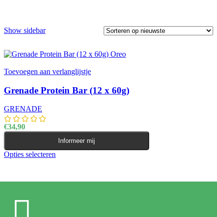
Show sidebar
Toevoegen aan verlanglijstje
Grenade Protein Bar (12 x 60g)
GRENADE
€
34,90
Informeer mij
Opties selecteren
Dit product heeft meerdere variaties. Deze optie kan
gekozen worden op de productpagina