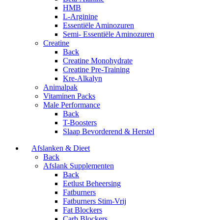
HMB
L-Arginine
Essentiële Aminozuren
Semi- Essentiële Aminozuren
Creatine
Back
Creatine Monohydrate
Creatine Pre-Training
Kre-Alkalyn
Animalpak
Vitaminen Packs
Male Performance
Back
T-Boosters
Slaap Bevorderend & Herstel
Afslanken & Dieet
Back
Afslank Supplementen
Back
Eetlust Beheersing
Fatburners
Fatburners Stim-Vrij
Fat Blockers
Carb Blockers