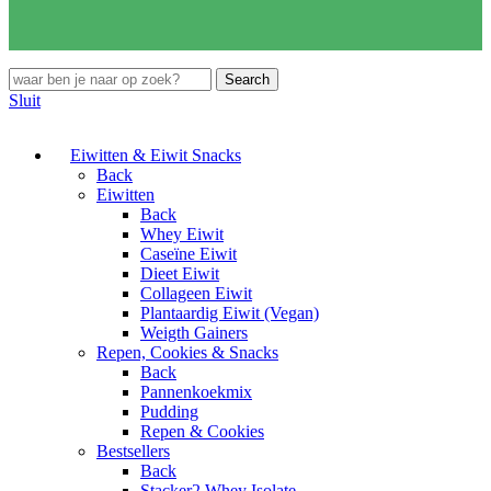
Search
Sluit
Eiwitten & Eiwit Snacks
Back
Eiwitten
Back
Whey Eiwit
Caseïne Eiwit
Dieet Eiwit
Collageen Eiwit
Plantaardig Eiwit (Vegan)
Weigth Gainers
Repen, Cookies & Snacks
Back
Pannenkoekmix
Pudding
Repen & Cookies
Bestsellers
Back
Stacker2 Whey Isolate