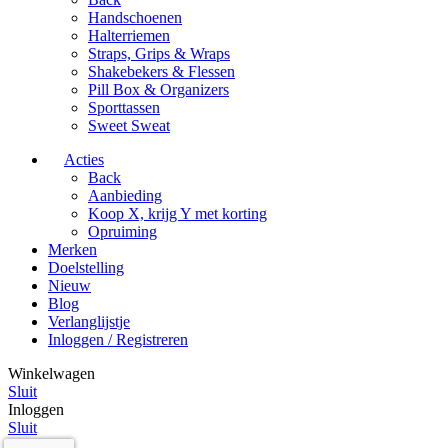
Handschoenen
Halterriemen
Straps, Grips & Wraps
Shakebekers & Flessen
Pill Box & Organizers
Sporttassen
Sweet Sweat
Acties
Back
Aanbieding
Koop X, krijg Y met korting
Opruiming
Merken
Doelstelling
Nieuw
Blog
Verlanglijstje
Inloggen / Registreren
Winkelwagen
Sluit
Inloggen
Sluit