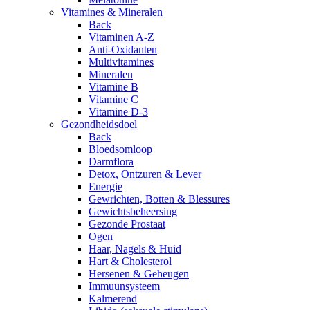
Vitamines & Mineralen
Back
Vitaminen A-Z
Anti-Oxidanten
Multivitamines
Mineralen
Vitamine B
Vitamine C
Vitamine D-3
Gezondheidsdoel
Back
Bloedsomloop
Darmflora
Detox, Ontzuren & Lever
Energie
Gewrichten, Botten & Blessures
Gewichtsbeheersing
Gezonde Prostaat
Ogen
Haar, Nagels & Huid
Hart & Cholesterol
Hersenen & Geheugen
Immuunsysteem
Kalmerend