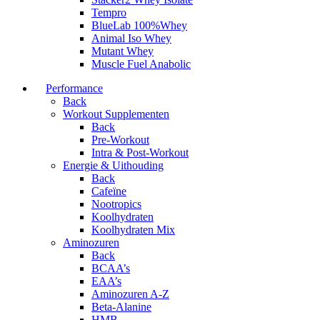
Tempro
BlueLab 100%Whey
Animal Iso Whey
Mutant Whey
Muscle Fuel Anabolic
Performance
Back
Workout Supplementen
Back
Pre-Workout
Intra & Post-Workout
Energie & Uithouding
Back
Cafeïne
Nootropics
Koolhydraten
Koolhydraten Mix
Aminozuren
Back
BCAA’s
EAA’s
Aminozuren A-Z
Beta-Alanine
HMB