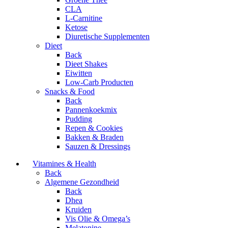
CLA
L-Carnitine
Ketose
Diuretische Supplementen
Dieet
Back
Dieet Shakes
Eiwitten
Low-Carb Producten
Snacks & Food
Back
Pannenkoekmix
Pudding
Repen & Cookies
Bakken & Braden
Sauzen & Dressings
Vitamines & Health
Back
Algemene Gezondheid
Back
Dhea
Kruiden
Vis Olie & Omega’s
Melatonine