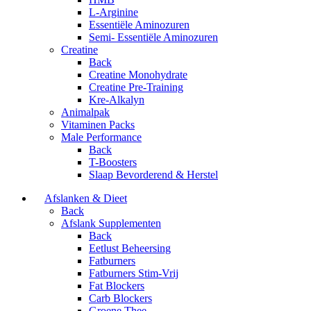
L-Arginine
Essentiële Aminozuren
Semi- Essentiële Aminozuren
Creatine
Back
Creatine Monohydrate
Creatine Pre-Training
Kre-Alkalyn
Animalpak
Vitaminen Packs
Male Performance
Back
T-Boosters
Slaap Bevorderend & Herstel
Afslanken & Dieet
Back
Afslank Supplementen
Back
Eetlust Beheersing
Fatburners
Fatburners Stim-Vrij
Fat Blockers
Carb Blockers
Groene Thee