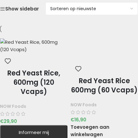
Show sidebar
Red Yeast Rice,
Red Yeast Rice
600mg (120
600mg (60 Vcaps)
Vcaps)
NOW Foods
NOW Foods
€
16,90
€
29,90
Toevoegen aan
Informeer mij
winkelwagen