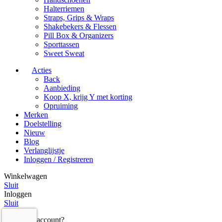
Halterriemen
Straps, Grips & Wraps
Shakebekers & Flessen
Pill Box & Organizers
Sporttassen
Sweet Sweat
Acties
Back
Aanbieding
Koop X, krijg Y met korting
Opruiming
Merken
Doelstelling
Nieuw
Blog
Verlanglijstje
Inloggen / Registreren
Winkelwagen
Sluit
Inloggen
Sluit
Nog geen account?