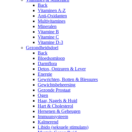
Back
Vitaminen A-Z
Anti-Oxidanten
Multivitamines
Mineralen
Vitamine B
Vitamine C
Vitamine D-3
Gezondheidsdoel
Back
Bloedsomloop
Darmflora
Detox, Ontzuren & Lever
Energie
Gewrichten, Botten & Blessures
Gewichtsbeheersing
Gezonde Prostaat
Ogen
Haar, Nagels & Huid
Hart & Cholesterol
Hersenen & Geheugen
Immuunsysteem
Kalmerend
Libido (seksuele stimulans)