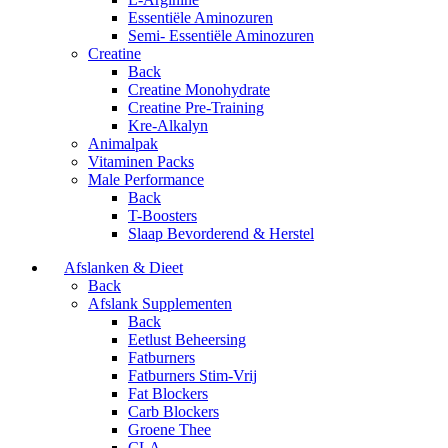
Essentiële Aminozuren
Semi- Essentiële Aminozuren
Creatine
Back
Creatine Monohydrate
Creatine Pre-Training
Kre-Alkalyn
Animalpak
Vitaminen Packs
Male Performance
Back
T-Boosters
Slaap Bevorderend & Herstel
Afslanken & Dieet
Back
Afslank Supplementen
Back
Eetlust Beheersing
Fatburners
Fatburners Stim-Vrij
Fat Blockers
Carb Blockers
Groene Thee
CLA