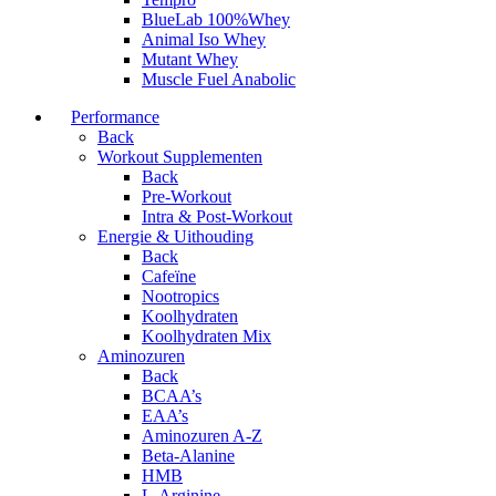
BlueLab 100%Whey
Animal Iso Whey
Mutant Whey
Muscle Fuel Anabolic
Performance
Back
Workout Supplementen
Back
Pre-Workout
Intra & Post-Workout
Energie & Uithouding
Back
Cafeïne
Nootropics
Koolhydraten
Koolhydraten Mix
Aminozuren
Back
BCAA’s
EAA’s
Aminozuren A-Z
Beta-Alanine
HMB
L-Arginine