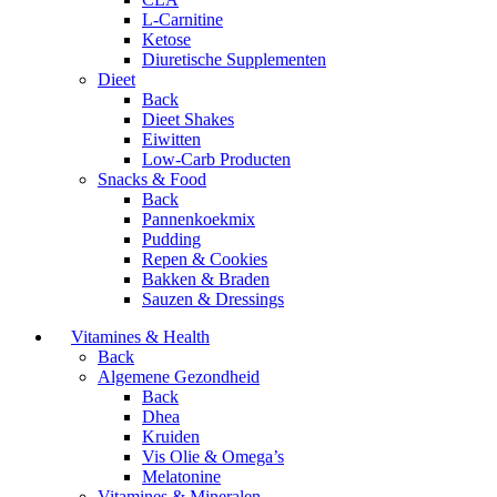
L-Carnitine
Ketose
Diuretische Supplementen
Dieet
Back
Dieet Shakes
Eiwitten
Low-Carb Producten
Snacks & Food
Back
Pannenkoekmix
Pudding
Repen & Cookies
Bakken & Braden
Sauzen & Dressings
Vitamines & Health
Back
Algemene Gezondheid
Back
Dhea
Kruiden
Vis Olie & Omega’s
Melatonine
Vitamines & Mineralen