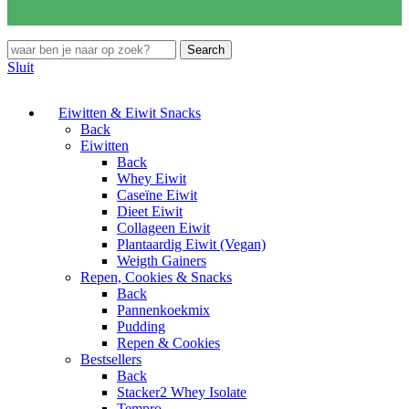
Search
Sluit
Eiwitten & Eiwit Snacks
Back
Eiwitten
Back
Whey Eiwit
Caseïne Eiwit
Dieet Eiwit
Collageen Eiwit
Plantaardig Eiwit (Vegan)
Weigth Gainers
Repen, Cookies & Snacks
Back
Pannenkoekmix
Pudding
Repen & Cookies
Bestsellers
Back
Stacker2 Whey Isolate
Tempro