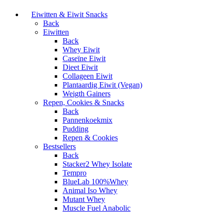
Eiwitten & Eiwit Snacks
Back
Eiwitten
Back
Whey Eiwit
Caseïne Eiwit
Dieet Eiwit
Collageen Eiwit
Plantaardig Eiwit (Vegan)
Weigth Gainers
Repen, Cookies & Snacks
Back
Pannenkoekmix
Pudding
Repen & Cookies
Bestsellers
Back
Stacker2 Whey Isolate
Tempro
BlueLab 100%Whey
Animal Iso Whey
Mutant Whey
Muscle Fuel Anabolic