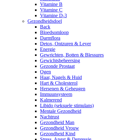
Vitamine B
Vitamine C
Vitamine D-3
Gezondheidsdoel
Back
Bloedsomloop
Darmflora
Detox, Ontzuren & Lever
Energie
Gewrichten, Botten & Blessures
Gewichtsbeheersing
Gezonde Prostaat
Ogen
Haar, Nagels & Huid
Hart & Cholesterol
Hersenen & Geheugen
Immuunsysteem
Kalmerend
Libido (seksuele stimulans)
Mentale Gezondheid
Nachtrust
Gezondheid Man
Gezondheid Vrouw
Gezondheid Kind
Stress, Angst & Depressie