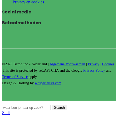
Privacy en cookies
Social media
Betaalmethoden
©2026 Bardolino - Nederland |
Algemene Voorwaarden
|
Privacy
|
Cookies
This site is protected by reCAPTCHA and the Google
Privacy Policy
and
Terms of Service
apply.
Design & Hosting by
w3specialists.com
Search
Sluit