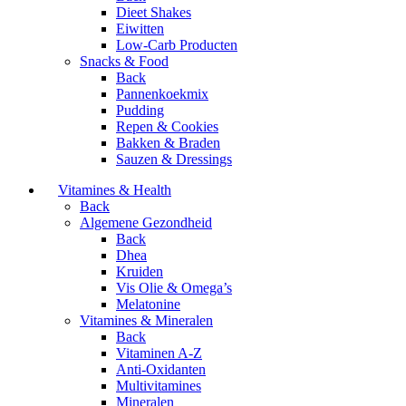
Dieet Shakes
Eiwitten
Low-Carb Producten
Snacks & Food
Back
Pannenkoekmix
Pudding
Repen & Cookies
Bakken & Braden
Sauzen & Dressings
Vitamines & Health
Back
Algemene Gezondheid
Back
Dhea
Kruiden
Vis Olie & Omega’s
Melatonine
Vitamines & Mineralen
Back
Vitaminen A-Z
Anti-Oxidanten
Multivitamines
Mineralen