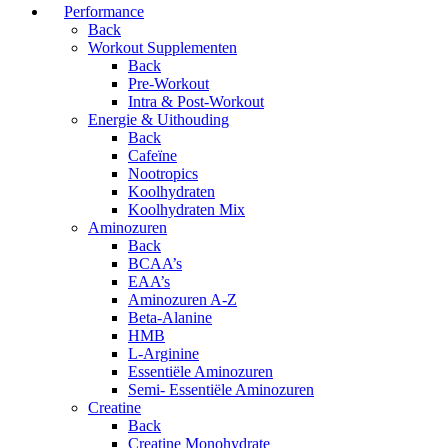
Performance
Back
Workout Supplementen
Back
Pre-Workout
Intra & Post-Workout
Energie & Uithouding
Back
Cafeïne
Nootropics
Koolhydraten
Koolhydraten Mix
Aminozuren
Back
BCAA’s
EAA’s
Aminozuren A-Z
Beta-Alanine
HMB
L-Arginine
Essentiële Aminozuren
Semi- Essentiële Aminozuren
Creatine
Back
Creatine Monohydrate