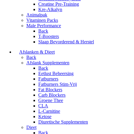
Creatine Pre-Training
Kre-Alkalyn
Animalpak
Vitaminen Packs
Male Performance
Back
T-Boosters
Slaap Bevorderend & Herstel
Afslanken & Dieet
Back
Afslank Supplementen
Back
Eetlust Beheersing
Fatburners
Fatburners Stim-Vrij
Fat Blockers
Carb Blockers
Groene Thee
CLA
L-Carnitine
Ketose
Diuretische Supplementen
Dieet
Back