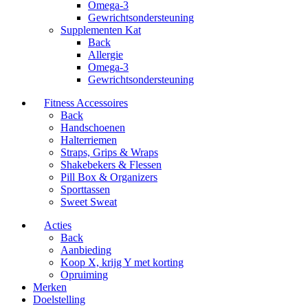
Omega-3
Gewrichtsondersteuning
Supplementen Kat
Back
Allergie
Omega-3
Gewrichtsondersteuning
Fitness Accessoires
Back
Handschoenen
Halterriemen
Straps, Grips & Wraps
Shakebekers & Flessen
Pill Box & Organizers
Sporttassen
Sweet Sweat
Acties
Back
Aanbieding
Koop X, krijg Y met korting
Opruiming
Merken
Doelstelling