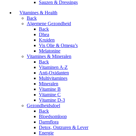
Sauzen & Dressings
Vitamines & Health
Back
Algemene Gezondheid
Back
Dhea
Kruiden
Vis Olie & Omega’s
Melatonine
Vitamines & Mineralen
Back
Vitaminen A-Z
Anti-Oxidanten
Multivitamines
Mineralen
Vitamine B
Vitamine C
Vitamine D-3
Gezondheidsdoel
Back
Bloedsomloop
Darmflora
Detox, Ontzuren & Lever
Energie