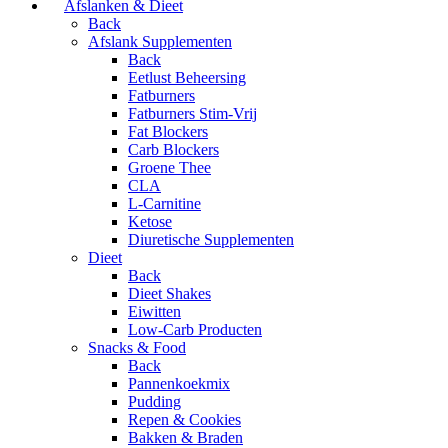
Afslanken & Dieet
Back
Afslank Supplementen
Back
Eetlust Beheersing
Fatburners
Fatburners Stim-Vrij
Fat Blockers
Carb Blockers
Groene Thee
CLA
L-Carnitine
Ketose
Diuretische Supplementen
Dieet
Back
Dieet Shakes
Eiwitten
Low-Carb Producten
Snacks & Food
Back
Pannenkoekmix
Pudding
Repen & Cookies
Bakken & Braden