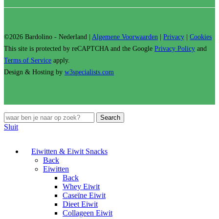
©2026 Bardolino - Nederland |
Algemene Voorwaarden
|
Privacy
|
Cookies
This site is protected by reCAPTCHA and the Google
Privacy Policy
and
Terms of Service
apply.
Design & Hosting by
w3specialists.com
Search
Sluit
Eiwitten & Eiwit Snacks
Back
Eiwitten
Back
Whey Eiwit
Caseïne Eiwit
Dieet Eiwit
Collageen Eiwit