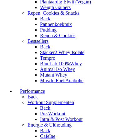
Plantaardig Eiwit (Vegan)
Weigth Gainers
Repen, Cookies & Snacks
Back
Pannenkoekmix
Pudding
Repen & Cookies
Bestsellers
Back
Stacker2 Whey Isolate
Tempro
BlueLab 100%Whey
Animal Iso Whey
Mutant Whey
Muscle Fuel Anabolic
Performance
Back
Workout Supplementen
Back
Pre-Workout
Intra & Post-Workout
Energie & Uithouding
Back
Cafeïne