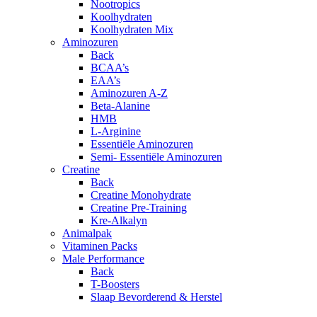
Nootropics
Koolhydraten
Koolhydraten Mix
Aminozuren
Back
BCAA’s
EAA’s
Aminozuren A-Z
Beta-Alanine
HMB
L-Arginine
Essentiële Aminozuren
Semi- Essentiële Aminozuren
Creatine
Back
Creatine Monohydrate
Creatine Pre-Training
Kre-Alkalyn
Animalpak
Vitaminen Packs
Male Performance
Back
T-Boosters
Slaap Bevorderend & Herstel