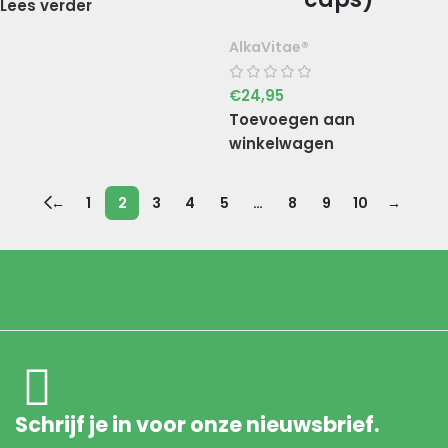
Lees verder
AlkaVitae®
€
24,95
Toevoegen aan
winkelwagen
←
1
2
3
4
5
…
8
9
10
→
Schrijf je in voor onze nieuwsbrief.